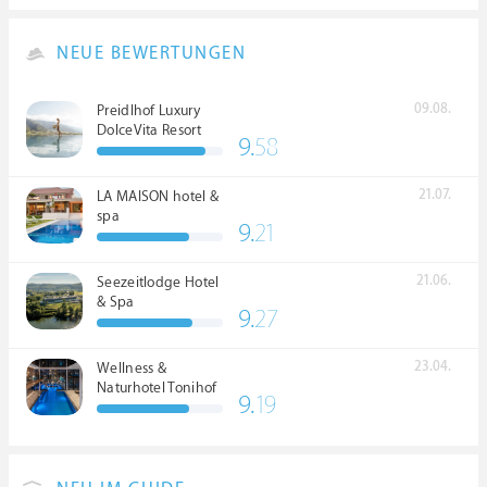
NEUE BEWERTUNGEN
09.08.
Preidlhof Luxury
DolceVita Resort
9.
58
*****
21.07.
LA MAISON hotel &
spa
9.
21
21.06.
Seezeitlodge Hotel
& Spa
9.
27
23.04.
Wellness &
Naturhotel Tonihof
9.
19
****S