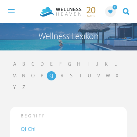
0
Wellness Lexikon
A
B
C
D
E
F
G
H
I
J
K
L
M
N
O
P
Q
R
S
T
U
V
W
X
Y
Z
BEGRIFF
Qi Chi