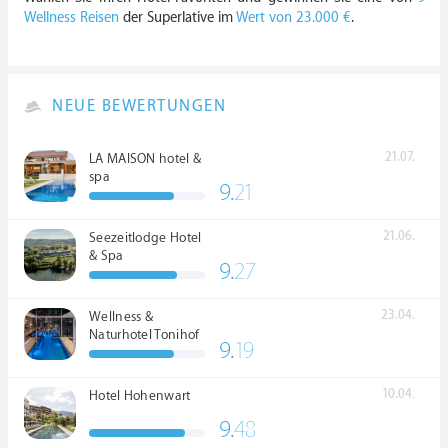
Wellness Reisen
der Superlative im
Wert von 23.000 €
.
NEUE BEWERTUNGEN
21.07.
LA MAISON hotel &
spa
9.
21
21.06.
Seezeitlodge Hotel
& Spa
9.
27
23.04.
Wellness &
Naturhotel Tonihof
9.
19
****S
10.04.
Hotel Hohenwart
9.
48