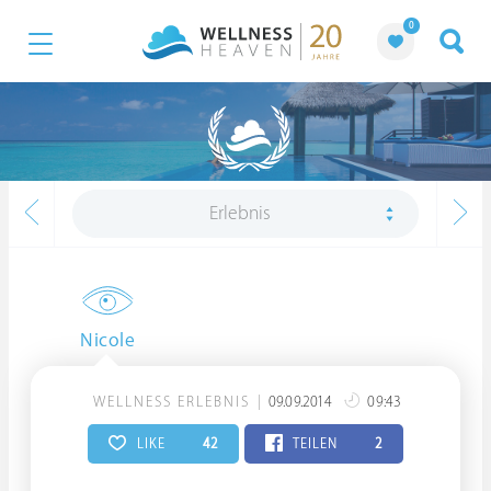
0
Erlebnis
Nicole
WELLNESS ERLEBNIS
09.09.2014
09:43
LIKE
42
TEILEN
2