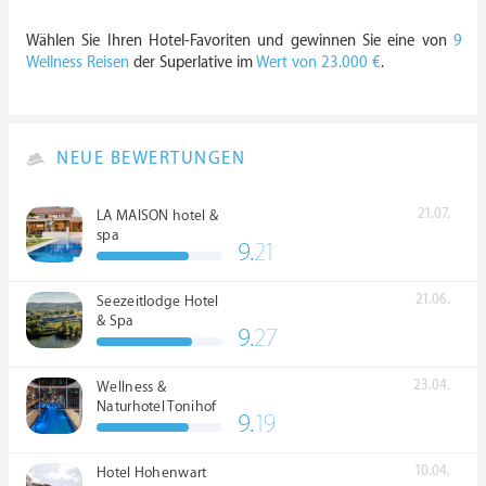
Wählen Sie Ihren Hotel-Favoriten und gewinnen Sie eine von
9
Wellness Reisen
der Superlative im
Wert von 23.000 €
.
NEUE BEWERTUNGEN
21.07.
LA MAISON hotel &
spa
9.
21
21.06.
Seezeitlodge Hotel
& Spa
9.
27
23.04.
Wellness &
Naturhotel Tonihof
9.
19
****S
10.04.
Hotel Hohenwart