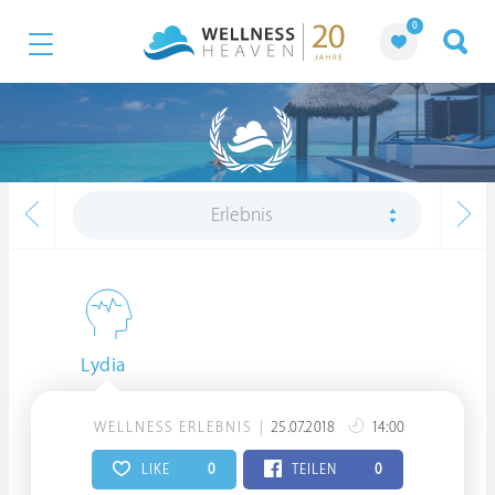
0
Erlebnis
Lydia
WELLNESS ERLEBNIS
25.07.2018
14:00
LIKE
0
TEILEN
0