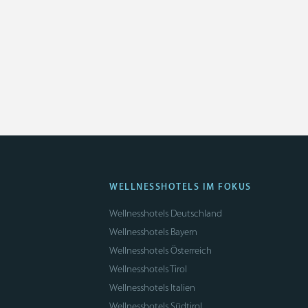
WELLNESSHOTELS IM FOKUS
Wellnesshotels Deutschland
Wellnesshotels Bayern
Wellnesshotels Österreich
Wellnesshotels Tirol
Wellnesshotels Italien
Wellnesshotels Südtirol