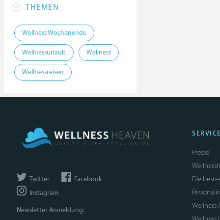
THEMEN
Wellness Wochenende
Wellnessurlaub
Wellness
Wellnessreisen
SERVIC
Presse
Wellnessh
Die beste
Twitter
Facebook
Personali
Instagram
Wellness
Newsletter Anmeldung:
Wellness 