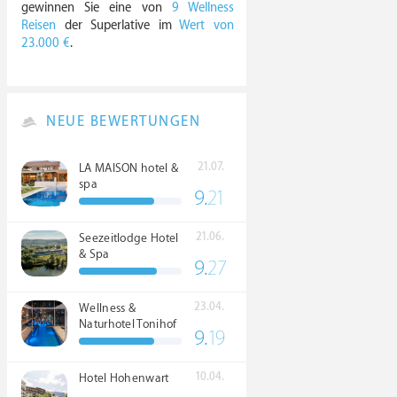
gewinnen Sie eine von
9 Wellness
Reisen
der Superlative im
Wert von
23.000 €
.
NEUE BEWERTUNGEN
21.07.
LA MAISON hotel &
spa
9.
21
21.06.
Seezeitlodge Hotel
& Spa
9.
27
23.04.
Wellness &
Naturhotel Tonihof
9.
19
****S
10.04.
Hotel Hohenwart