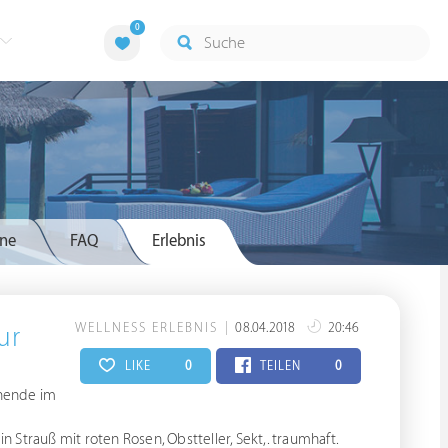
0
ne
FAQ
Erlebnis
WELLNESS ERLEBNIS
08.04.2018
20:46
ur
LIKE
0
TEILEN
0
enende im
Strauß mit roten Rosen, Obstteller, Sekt,. traumhaft.