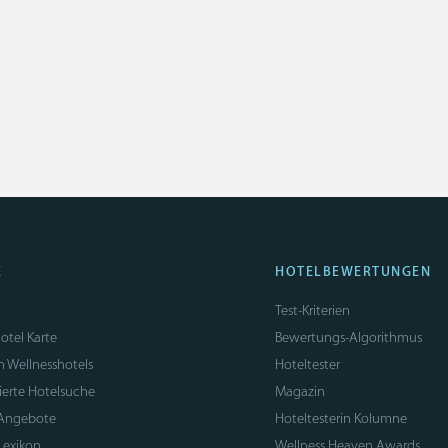
E
HOTELBEWERTUNGEN
Test-Kriterien
otel Karte
Bewertungs-Algorithmus
n Wellnesshotels
Hoteltester
sierte Hotelsuche
Magazin
 Angebote
Hoteltesterin Kolumne
Lexikon
Wellness Heaven Awards