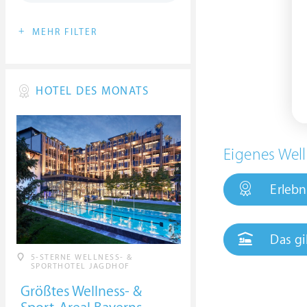
+
MEHR FILTER
HOTEL DES MONATS
Eigenes Well
Erlebn
Das gi
5-STERNE WELLNESS- &
SPORTHOTEL JAGDHOF
Größtes Wellness- &