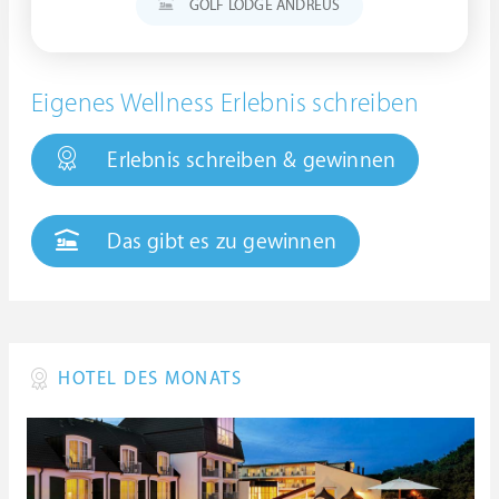
GOLF LODGE ANDREUS
Eigenes Wellness Erlebnis schreiben
Erlebnis schreiben & gewinnen
Das gibt es zu gewinnen
HOTEL DES MONATS