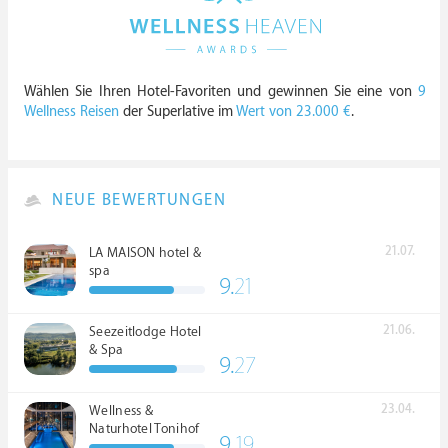
Wählen Sie Ihren Hotel-Favoriten und gewinnen Sie eine von
9
Wellness Reisen
der Superlative im
Wert von 23.000 €
.
NEUE BEWERTUNGEN
21.07.
LA MAISON hotel &
spa
9.
21
21.06.
Seezeitlodge Hotel
& Spa
9.
27
23.04.
Wellness &
Naturhotel Tonihof
9.
19
****S