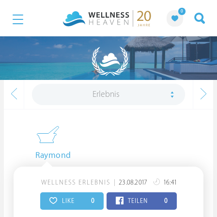
0
Erlebnis
Raymond
WELLNESS ERLEBNIS
23.08.2017
16:41
LIKE
0
TEILEN
0