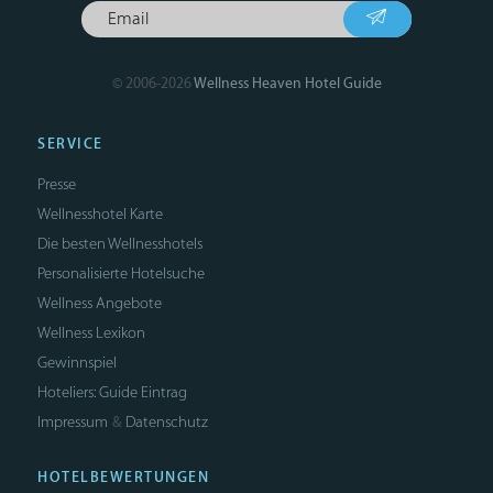
© 2006-2026
Wellness Heaven Hotel Guide
SERVICE
Presse
Wellnesshotel Karte
Die besten Wellnesshotels
Personalisierte Hotelsuche
Wellness Angebote
Wellness Lexikon
Gewinnspiel
Hoteliers: Guide Eintrag
Impressum
Datenschutz
&
HOTELBEWERTUNGEN