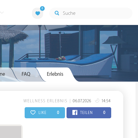
0
ne
FAQ
Erlebnis
WELLNESS ERLEBNIS
06.07.2026
14:54
LIKE
0
TEILEN
0