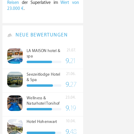
Reisen
der Superlative im
Wert von
23.000 €
.
NEUE BEWERTUNGEN
21.07.
LA MAISON hotel &
spa
9.
21
21.06.
Seezeitlodge Hotel
& Spa
9.
27
23.04.
Wellness &
Naturhotel Tonihof
9.
19
****S
10.04.
Hotel Hohenwart
9.
48