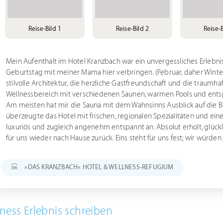
Reise-Bild 1
Reise-Bild 2
Reise-B
Mein Aufenthalt im Hotel Kranzbach war ein unvergessliches Erlebni
Geburtstag mit meiner Mama hier verbringen. (Februar, daher Winter
stilvolle Architektur, die herzliche Gastfreundschaft und die traumh
Wellnessbereich mit verschiedenen Saunen, warmen Pools und ents
Am meisten hat mir die Sauna mit dem Wahnsinns Ausblick auf die Bau
überzeugte das Hotel mit frischen, regionalen Spezialitäten und ei
luxuriös und zugleich angenehm entspannt an. Absolut erholt, glüc
für uns wieder nach Hause zurück. Eins steht für uns fest; wir würden
»DAS KRANZBACH« HOTEL & WELLNESS-REFUGIUM
ness Erlebnis schreiben