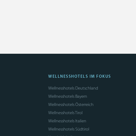
WELLNESSHOTELS IM FOKUS
Wellnesshotels Deutschland
Wellnesshotels Bayern
Wellnesshotels Österreich
Wellnesshotels Tirol
Wellnesshotels Italien
Wellnesshotels Südtirol