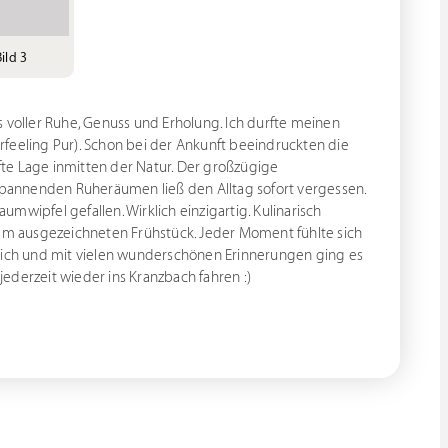
ild 3
s voller Ruhe, Genuss und Erholung. Ich durfte meinen
feeling Pur). Schon bei der Ankunft beeindruckten die
afte Lage inmitten der Natur. Der großzügige
pannenden Ruheräumen ließ den Alltag sofort vergessen.
mwipfel gefallen. Wirklich einzigartig. Kulinarisch
nem ausgezeichneten Frühstück. Jeder Moment fühlte sich
klich und mit vielen wunderschönen Erinnerungen ging es
 jederzeit wieder ins Kranzbach fahren :)