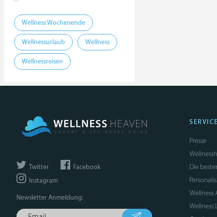
Wellness Wochenende
Wellnessurlaub
Wellness
Wellnessreisen
SERVIC
Presse
Wellnessh
Die beste
Twitter
Facebook
Personali
Instagram
Wellness
Newsletter Anmeldung:
Wellness 