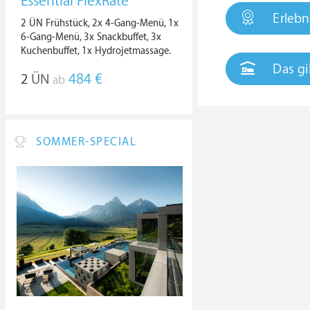
Essential FlexRate
Erlebn
2 ÜN Frühstück, 2x 4-Gang-Menü, 1x
6-Gang-Menü, 3x Snackbuffet, 3x
Kuchenbuffet, 1x Hydrojetmassage.
Das gi
2
ÜN
484 €
ab
SOMMER-SPECIAL