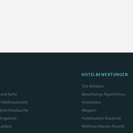
E
HOTELBEWERTUNGEN
Test-Kriterien
otel Karte
Bewertungs-Algorithmus
n Wellnesshotels
Hoteltester
sierte Hotelsuche
Magazin
 Angebote
Hoteltesterin Kolumne
Lexikon
Wellness Heaven Awards