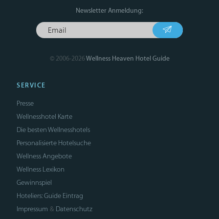
Newsletter Anmeldung:
© 2006-2026
Wellness Heaven Hotel Guide
SERVICE
Presse
Wellnesshotel Karte
Die besten Wellnesshotels
Personalisierte Hotelsuche
Wellness Angebote
Wellness Lexikon
Gewinnspiel
Hoteliers: Guide Eintrag
Impressum
Datenschutz
&