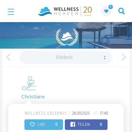
0
Erlebnis
Christiane
WELLNESS ERLEBNIS
28.09.2025
17:40
LIKE
0
TEILEN
0