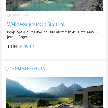
HOTEL MASL
Wellnessgenuss in Südtirol
Berge, Spa & pure Erholung Eure Auszeit im 4*S Hotel MASL –
jetzt anfragen.
1
ÜN
159 €
ab
SOMMER-SPECIAL