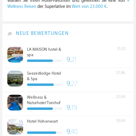
Wählen Sie Ihren Hotel-Favoriten und gewinnen Sie eine von
9
Wellness Reisen
der Superlative im
Wert von 23.000 €
.
NEUE BEWERTUNGEN
21.07.
LA MAISON hotel &
spa
9.
21
21.06.
Seezeitlodge Hotel
& Spa
9.
27
23.04.
Wellness &
Naturhotel Tonihof
9.
19
****S
10.04.
Hotel Hohenwart
9.
48