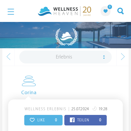
0
Erlebnis
Corina
WELLNESS ERLEBNIS
25.07.2024
19:28
LIKE
0
TEILEN
0