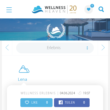
0
Erlebnis
Lena
WELLNESS ERLEBNIS
04.06.2024
19:37
LIKE
0
TEILEN
0