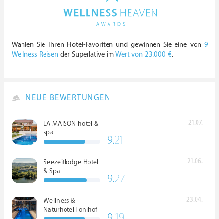
Wählen Sie Ihren Hotel-Favoriten und gewinnen Sie eine von
9
Wellness Reisen
der Superlative im
Wert von 23.000 €
.
NEUE BEWERTUNGEN
21.07.
LA MAISON hotel &
spa
9.
21
21.06.
Seezeitlodge Hotel
& Spa
9.
27
23.04.
Wellness &
Naturhotel Tonihof
9.
19
****S