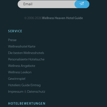
© 2006-2026
Wellness Heaven Hotel Guide
SERVICE
Presse
Wellnesshotel Karte
Die besten Wellnesshotels
Personalisierte Hotelsuche
Wellness Angebote
Wellness Lexikon
Gewinnspiel
Hoteliers: Guide Eintrag
Impressum
Datenschutz
&
HOTELBEWERTUNGEN