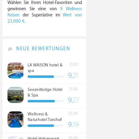
Wählen Sie Ihren Hotel-Favoriten und
gewinnen Sie eine von
9 Wellness
Reisen
der Superlative im
Wert von
23.000 €
.
NEUE BEWERTUNGEN
21.07.
LA MAISON hotel &
spa
9.
21
21.06.
Seezeitlodge Hotel
& Spa
9.
27
23.04.
Wellness &
Naturhotel Tonihof
9.
19
****S
10.04.
Hotel Hohenwart