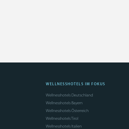
WELLNESSHOTELS IM FOKUS
Wellnesshotels Deutschland
Wellnesshotels Bayern
Wellnesshotels Österreich
Wellnesshotels Tirol
Wellnesshotels Italien