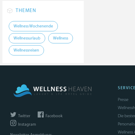
THEMEN
Wellness Wochenende
Wellnessurlaub
Wellness
Wellnessreisen
SERVIC
Presse
Wellnessh
Die beste
Twitter
Facebook
Personali
Instagram
Wellness
Newsletter Anmeldung: