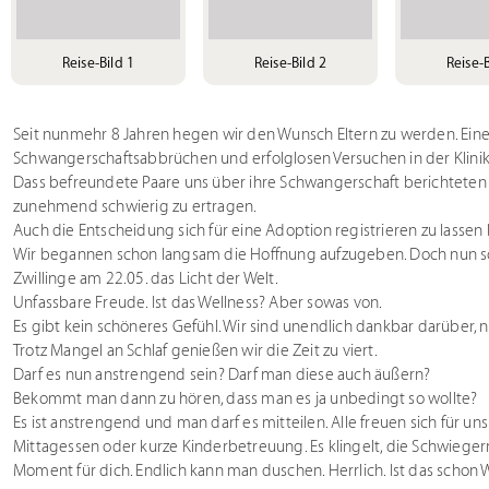
Reise-Bild 1
Reise-Bild 2
Reise-B
Seit nunmehr 8 Jahren hegen wir den Wunsch Eltern zu werden. Eine
Schwangerschaftsabbrüchen und erfolglosen Versuchen in der Klinik 
Dass befreundete Paare uns über ihre Schwangerschaft berichteten 
zunehmend schwierig zu ertragen.
Auch die Entscheidung sich für eine Adoption registrieren zu lassen b
Wir begannen schon langsam die Hoffnung aufzugeben. Doch nun so
Zwillinge am 22.05. das Licht der Welt.
Unfassbare Freude. Ist das Wellness? Aber sowas von.
Es gibt kein schöneres Gefühl. Wir sind unendlich dankbar darüber,
Trotz Mangel an Schlaf genießen wir die Zeit zu viert.
Darf es nun anstrengend sein? Darf man diese auch äußern?
Bekommt man dann zu hören, dass man es ja unbedingt so wollte?
Es ist anstrengend und man darf es mitteilen. Alle freuen sich für un
Mittagessen oder kurze Kinderbetreuung. Es klingelt, die Schwiegerm
Moment für dich. Endlich kann man duschen. Herrlich. Ist das schon 