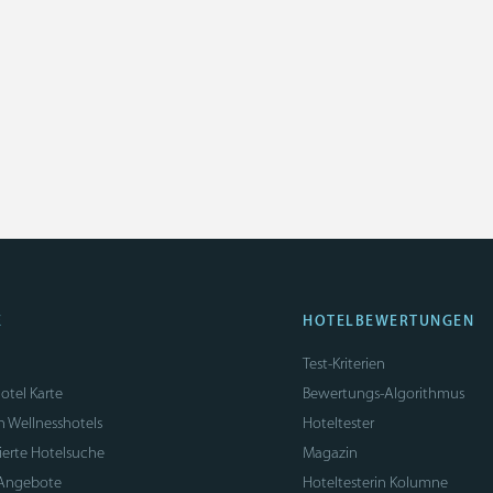
E
HOTELBEWERTUNGEN
Test-Kriterien
otel Karte
Bewertungs-Algorithmus
n Wellnesshotels
Hoteltester
sierte Hotelsuche
Magazin
 Angebote
Hoteltesterin Kolumne