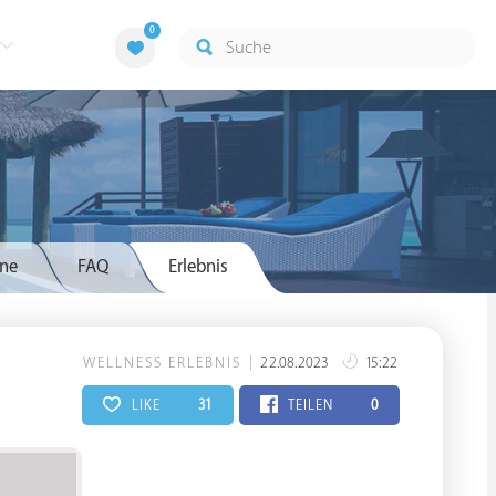
0
ne
FAQ
Erlebnis
WELLNESS ERLEBNIS
22.08.2023
15:22
LIKE
31
TEILEN
0