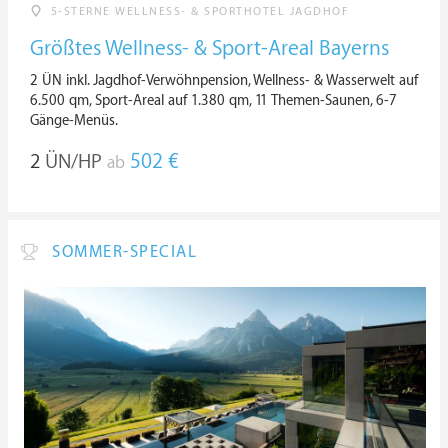
5-STERNE WELLNESS- & SPORTHOTEL JAGDHOF
Größtes Wellness- & Sport-Areal Bayerns
2 ÜN inkl. Jagdhof-Verwöhnpension, Wellness- & Wasserwelt auf
6.500 qm, Sport-Areal auf 1.380 qm, 11 Themen-Saunen, 6-7
Gänge-Menüs.
2
ÜN/HP
502 €
ab
SOMMER-SPECIAL