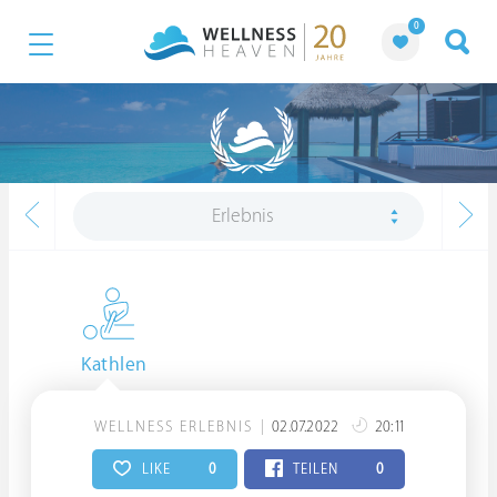
0
Erlebnis
Kathlen
WELLNESS ERLEBNIS
02.07.2022
20:11
LIKE
0
TEILEN
0