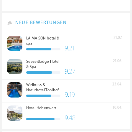
NEUE BEWERTUNGEN
21.07.
LA MAISON hotel &
spa
9.
21
21.06.
Seezeitlodge Hotel
& Spa
9.
27
23.04.
Wellness &
Naturhotel Tonihof
9.
19
****S
10.04.
Hotel Hohenwart
9.
48