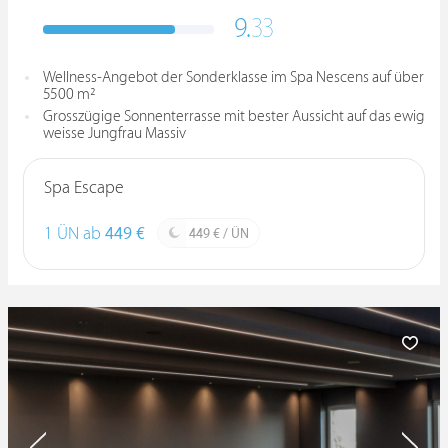
9.
33
Wellness-Angebot der Sonderklasse im Spa Nescens auf über
5500 m²
Grosszügige Sonnenterrasse mit bester Aussicht auf das ewig
weisse Jungfrau Massiv
Spa Escape
1 ÜN ab
449 €
449 € / ÜN