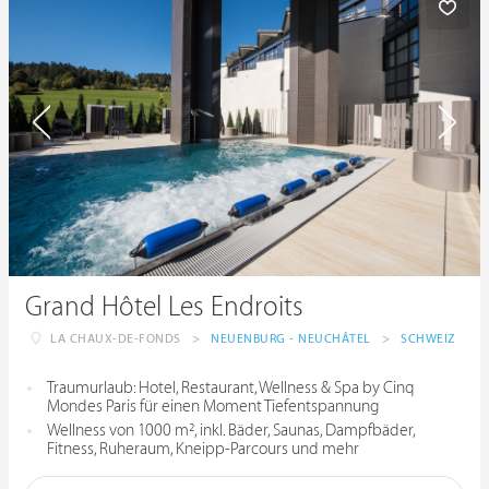
Grand Hôtel Les Endroits
LA CHAUX-DE-FONDS
>
NEUENBURG - NEUCHÂTEL
>
SCHWEIZ
Traumurlaub: Hotel, Restaurant, Wellness & Spa by Cinq
Mondes Paris für einen Moment Tiefentspannung
Wellness von 1000 m², inkl. Bäder, Saunas, Dampfbäder,
Fitness, Ruheraum, Kneipp-Parcours und mehr