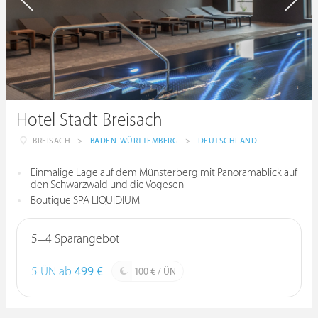
Hotel Stadt Breisach
BREISACH
>
BADEN-WÜRTTEMBERG
>
DEUTSCHLAND
Einmalige Lage auf dem Münsterberg mit Panoramablick auf
den Schwarzwald und die Vogesen
Boutique SPA LIQUIDIUM
5=4 Sparangebot
5 ÜN ab
499 €
100 € / ÜN