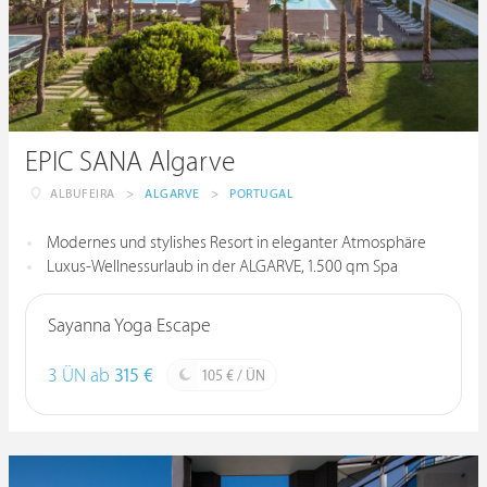
EPIC SANA Algarve
ALBUFEIRA
>
ALGARVE
>
PORTUGAL
Modernes und stylishes Resort in eleganter Atmosphäre
Luxus-Wellnessurlaub in der ALGARVE, 1.500 qm Spa
Sayanna Yoga Escape
3 ÜN ab
315 €
105 € / ÜN