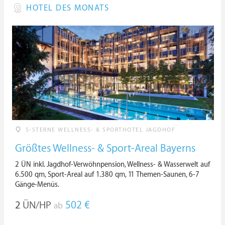
HOTEL DES MONATS
5-STERNE WELLNESS- & SPORTHOTEL JAGDHOF
Größtes Wellness- & Sport-Areal Bayerns
2 ÜN inkl. Jagdhof-Verwöhnpension, Wellness- & Wasserwelt auf
6.500 qm, Sport-Areal auf 1.380 qm, 11 Themen-Saunen, 6-7
Gänge-Menüs.
2
ÜN/HP
502 €
ab