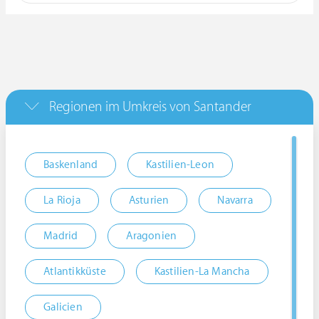
Regionen im Umkreis von Santander
Baskenland
Kastilien-Leon
La Rioja
Asturien
Navarra
Madrid
Aragonien
Atlantikküste
Kastilien-La Mancha
Galicien