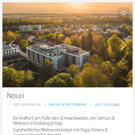
Nouri
BAD KROZINGEN
>
BADEN-WÜRTTEMBERG
>
DEUTSCHLAND
Ein Kraftort, am Fuße des Schwarzwaldes, der Genuss &
Wellness in Einklang bringt
Ganzheitliches Wellnesskonzept mit Yoga, Fitness &