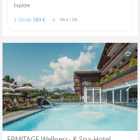
Explore
3 ÜN ab
589 €
196 € / ÜN
ERMITAGE Wellness- & Spa-Hotel