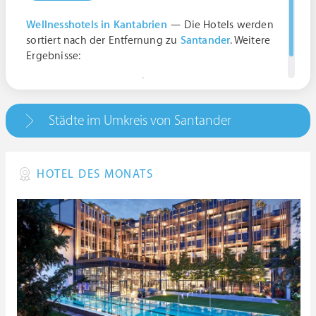
Wellnesshotels in Kantabrien
— Die Hotels werden
sortiert nach der Entfernung zu
Santander
. Weitere
Ergebnisse:
Santandér, Spanien | Cantabria
Städte im Umkreis von Santander
HOTEL DES MONATS