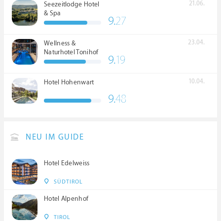
21.06.
Seezeitlodge Hotel
& Spa
9.
27
23.04.
Wellness &
Naturhotel Tonihof
9.
19
****S
10.04.
Hotel Hohenwart
9.
48
NEU IM GUIDE
Hotel Edelweiss
SÜDTIROL
Hotel Alpenhof
TIROL