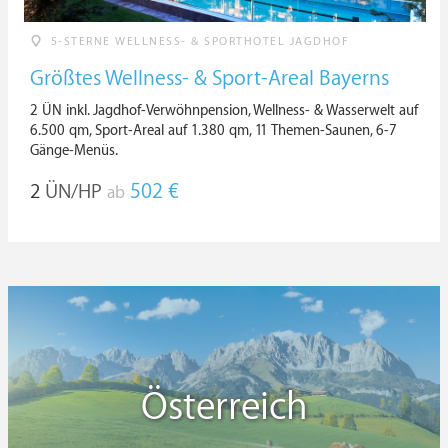
5-STERNE WELLNESS- & SPORTHOTEL JAGDHOF
Größtes Wellness- & Sport-Areal Bayerns
2 ÜN inkl. Jagdhof-Verwöhnpension, Wellness- & Wasserwelt auf
6.500 qm, Sport-Areal auf 1.380 qm, 11 Themen-Saunen, 6-7
Gänge-Menüs.
2
ÜN/HP
502 €
ab
Österreich