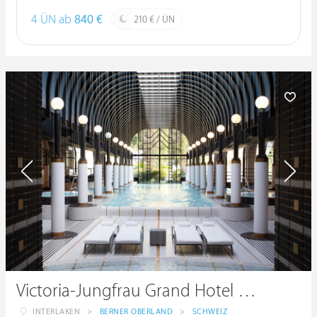
4 ÜN ab
840 €
210 € / ÜN
Victoria-Jungfrau Grand Hotel & Spa
INTERLAKEN
>
BERNER OBERLAND
>
SCHWEIZ