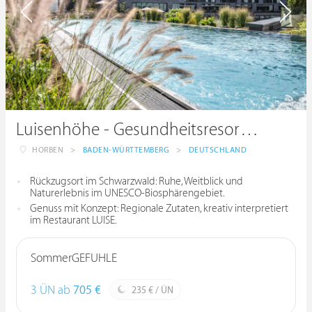
Luisenhöhe - Gesundheitsresort Schwarzwald
HORBEN
>
BADEN-WÜRTTEMBERG
>
DEUTSCHLAND
Rückzugsort im Schwarzwald: Ruhe, Weitblick und
Naturerlebnis im UNESCO-Biosphärengebiet.
Genuss mit Konzept: Regionale Zutaten, kreativ interpretiert
im Restaurant LUISE.
SommerGEFÜHLE
3 ÜN ab
705 €
235 € / ÜN