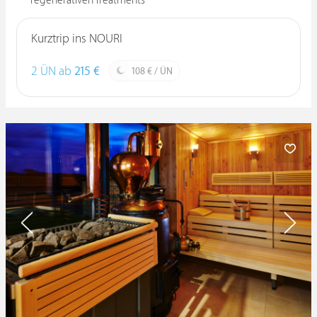
regenerativen Treatments
Kurztrip ins NOURI
2 ÜN ab
215 €
108 € / ÜN