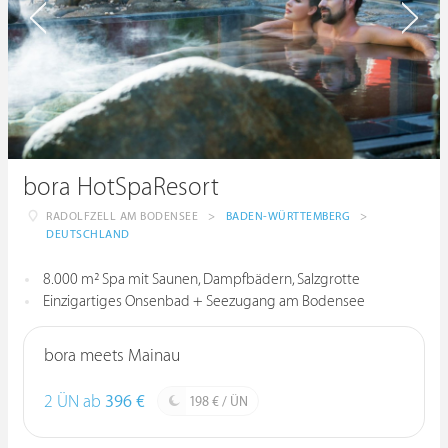
bora HotSpaResort
RADOLFZELL AM BODENSEE
>
BADEN-WÜRTTEMBERG
>
DEUTSCHLAND
8.000 m² Spa mit Saunen, Dampfbädern, Salzgrotte
Einzigartiges Onsenbad + Seezugang am Bodensee
bora meets Mainau
2 ÜN ab
396 €
198 € / ÜN