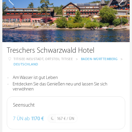
Treschers Schwarzwald Hotel
TITISEE-NEUSTADT, ORTSTEIL TITISEE
>
BADEN-WÜRTTEMBERG
>
DEUTSCHLAND
Am Wasser ist gut Leben
Entdecken Sie das Genießen neu und lassen Sie sich
verwöhnen
Seensucht
7 ÜN ab
1170 €
167 € / ÜN