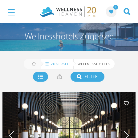
0
Wellnesshotels Zugersee
ZUGERSEE
WELLNESSHOTELS
FILTER