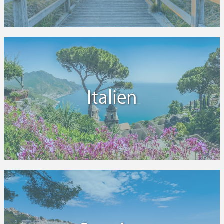
Bahnhofstraße 4
8810 Horgen, Schweiz
Hotelbewertung: 7,6 von 10
City Hotel
Gersauerstraße 21
6440 Brunnen, Schweiz
Hotelbewertung: 7,6 von 10
Italien
Hotel Alexander
Hertensteinstrasse 42
6353 Weggis, Schweiz
Hotelbewertung: 7,6 von 10
Grand Hotel National
Haldenstraße 4
6006 Luzern, Schweiz
Hotelbewertung: 7,5 von 10
Hotel Continental Park
Murbacherstraße 4
6002 Luzern, Schweiz