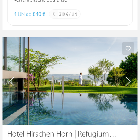
Verführerische Spa-Brise
4 ÜN ab
840 €
210 € / ÜN
Hotel Hirschen Horn | Refugium am See