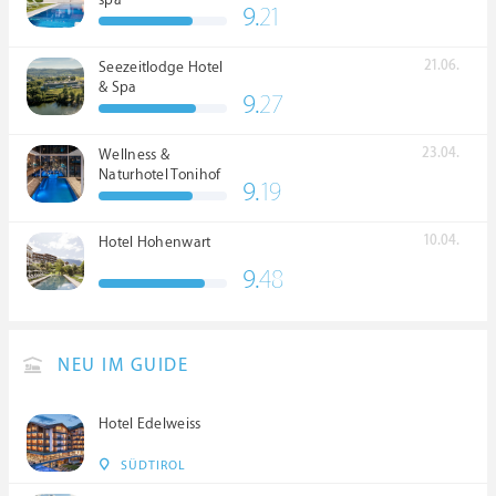
spa
9.
21
21.06.
Seezeitlodge Hotel
& Spa
9.
27
23.04.
Wellness &
Naturhotel Tonihof
9.
19
****S
10.04.
Hotel Hohenwart
9.
48
NEU IM GUIDE
Hotel Edelweiss
SÜDTIROL