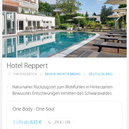
Hotel Reppert
HINTERZARTEN
>
BADEN-WÜRTTEMBERG
>
DEUTSCHLAND
Naturnaher Rückzugsort zum Wohlfühlen in Hinterzarten
Bewusstes Entschleunigen inmitten des Schwarzwaldes
One Body · One Soul
3 ÜN ab
633 €
211 € / ÜN