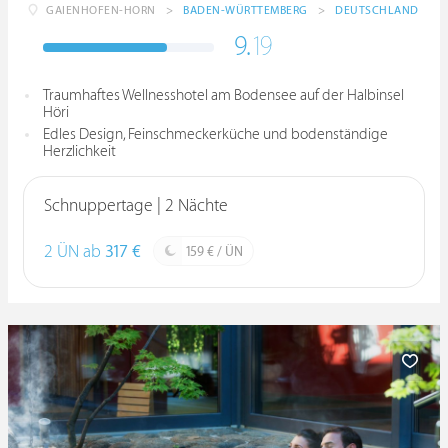
GAIENHOFEN-HORN
>
BADEN-WÜRTTEMBERG
>
DEUTSCHLAND
9.
19
Traumhaftes Wellnesshotel am Bodensee auf der Halbinsel
Höri
Edles Design, Feinschmeckerküche und bodenständige
Herzlichkeit
Schnuppertage | 2 Nächte
2 ÜN ab
317 €
159 € / ÜN