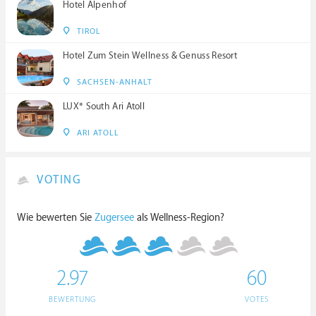
Hotel Alpenhof
TIROL
Hotel Zum Stein Wellness & Genuss Resort
SACHSEN-ANHALT
LUX* South Ari Atoll
ARI ATOLL
VOTING
Wie bewerten Sie
Zugersee
als Wellness-Region?
2.97
60
BEWERTUNG
VOTES