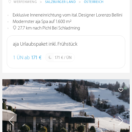
WERFENWENG
>
SALZBURGER LAND
>
ÖSTERREICH
Exklusive Inneneinrichtung vom ital. Designer Lorenzo Bellini
Modernster aja Spa auf 1.600 m²
27.7 km nach Pichl Bei Schladming
aja Urlaubspaket inkl. Frühstück
1 ÜN ab
171 €
171 € / ÜN