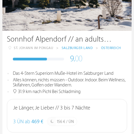
Sonnhof Alpendorf // an adults only place.
ST. JOHANN IM PONGAU
>
SALZBURGER LAND
>
ÖSTERREICH
9.
00
Das 4-Stern Superiorn Muße-Hotel im Salzburger Land
Alles können, nichts müssen - Outdoor. Indoor. Beim Wellness,
Skifahren, Golfen oder Wandern.
31.9 km nach Pichl Bei Schladming
Je Länger, Je Lieber // 3 bis 7 Nächte
3 ÜN ab
469 €
156 € / ÜN