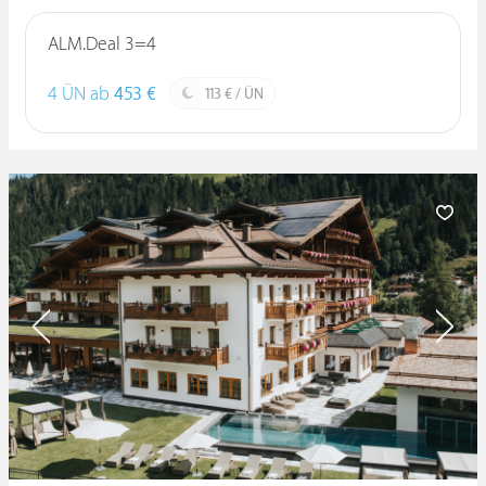
ALM.Deal 3=4
4 ÜN ab
453 €
113 € / ÜN