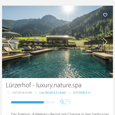
Lürzerhof - luxury.nature.spa
UNTERTAUERN
>
SALZBURGER LAND
>
ÖSTERREICH
9.
25
Das Erlebnis- & Wellness-Resort mit Charme in den Salzburger