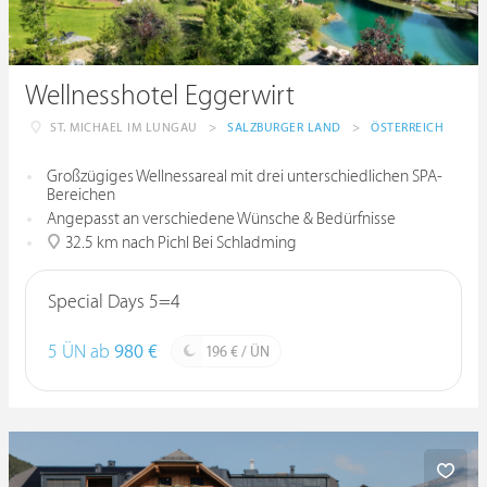
Wellnesshotel Eggerwirt
ST. MICHAEL IM LUNGAU
>
SALZBURGER LAND
>
ÖSTERREICH
Großzügiges Wellnessareal mit drei unterschiedlichen SPA-
Bereichen
Angepasst an verschiedene Wünsche & Bedürfnisse
32.5 km nach Pichl Bei Schladming
Special Days 5=4
5 ÜN ab
980 €
196 € / ÜN