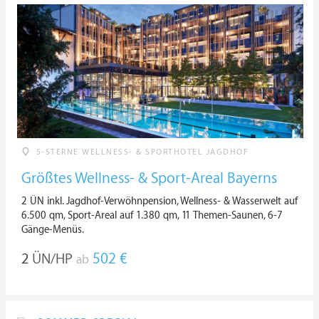
5-STERNE WELLNESS- & SPORTHOTEL JAGDHOF
Größtes Wellness- & Sport-Areal Bayerns
2 ÜN inkl. Jagdhof-Verwöhnpension, Wellness- & Wasserwelt auf
6.500 qm, Sport-Areal auf 1.380 qm, 11 Themen-Saunen, 6-7
Gänge-Menüs.
2
ÜN/HP
502 €
ab