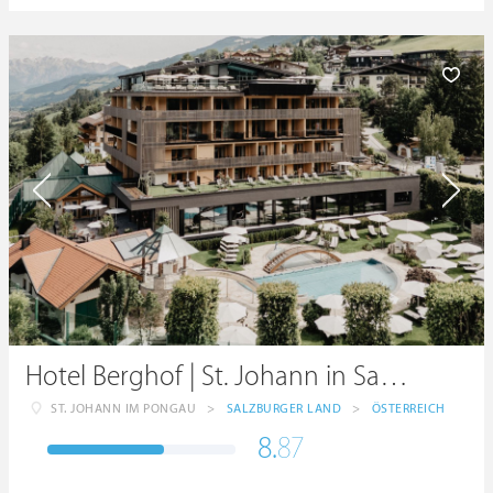
Hotel Berghof | St. Johann in Salzburg
ST. JOHANN IM PONGAU
>
SALZBURGER LAND
>
ÖSTERREICH
8.
87