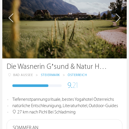
Die Wasnerin G’sund & Natur Hotel
BAD AUSSEE
>
STEIERMARK
>
ÖSTERREICH
9.
21
Tiefenenstpannungsrituale, bestes Yogahotel Österreichs
natürliche Entschleunigung, Literaturhotel, Outdoor-Guides
27 km nach Pichl Bei Schladming
SOMMER.AN