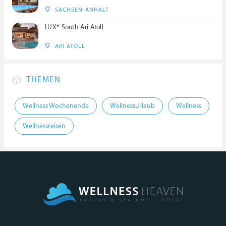
SACHSEN-ANHALT
LUX* South Ari Atoll
ARI ATOLL
THEMEN
Wellness Wochenende
Wellnessurlaub
Wellness
Wellnessreisen