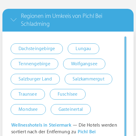
Regionen im Umkreis von Pichl Bei
Schladming
Dachsteingebirge
Lungau
Tennengebirge
Wolfgangsee
Salzburger Land
Salzkammergut
Traunsee
Fuschlsee
Mondsee
Gasteinertal
Wellnesshotels in Steiermark
— Die Hotels werden
sortiert nach der Entfernung zu
Pichl Bei