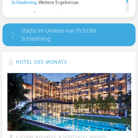
Schladming
. Weitere Ergebnisse:
Pichl, Österreich | Pichl-Preunegg
Städte im Umkreis von Pichl Bei
Schladming
HOTEL DES MONATS
5-STERNE WELLNESS- & SPORTHOTEL JAGDHOF