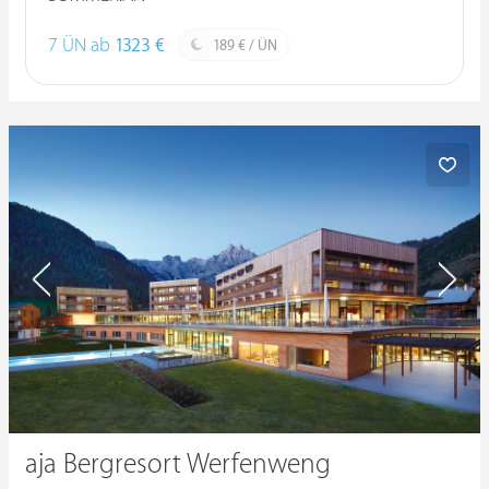
7 ÜN ab
1323 €
189 € / ÜN
aja Bergresort Werfenweng