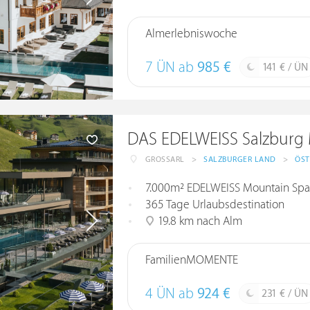
Almerlebniswoche
7 ÜN ab
985 €
141 € / ÜN
DAS EDELWEISS Salzburg 
GROSSARL
>
SALZBURGER LAND
>
ÖST
7.000m² EDELWEISS Mountain Spa
365 Tage Urlaubsdestination
19.8 km nach Alm
FamilienMOMENTE
4 ÜN ab
924 €
231 € / ÜN