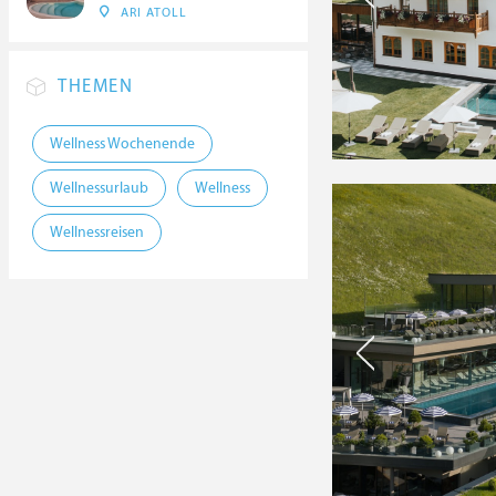
ARI ATOLL
THEMEN
Wellness Wochenende
Wellnessurlaub
Wellness
Wellnessreisen