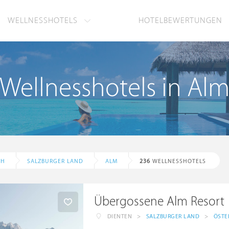
WELLNESSHOTELS
HOTELBEWERTUNGEN
Wellnesshotels in Al
CH
SALZBURGER LAND
ALM
236
WELLNESSHOTELS
Übergossene Alm Resort
DIENTEN
>
SALZBURGER LAND
>
ÖSTE