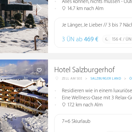
Alles können, nichts müssen - Out
14.7 km nach Alm
Je Länger, Je Lieber // 3 bis 7 Näc
3 ÜN ab
469 €
156 € / ÜN
Hotel Salzburgerhof
ZELL AM SEE
>
SALZBURGER LAND
>
Ö
Residieren wie in einem luxuriöse
Eine Wellness-Oase mit 3 Relax-Gu
17.2 km nach Alm
7=6 Skiurlaub