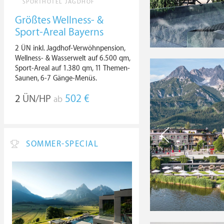
SPORTHOTEL JAGDHOF
Größtes Wellness- &
Sport-Areal Bayerns
2 ÜN inkl. Jagdhof-Verwöhnpension,
Wellness- & Wasserwelt auf 6.500 qm,
Sport-Areal auf 1.380 qm, 11 Themen-
Saunen, 6-7 Gänge-Menüs.
2
ÜN/HP
502 €
ab
SOMMER-SPECIAL