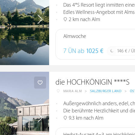
Das 4*S Resort liegt inmitten ei
Edles Wellness-Angebot mit Almse
2 km nach Alm
Almwoche
7 ÜN ab
1025 €
146 € / 
die HOCHKÖNIGIN ****S
MARIA ALM
>
SALZBURGER LAND
>
ÖS
Außergewöhnlich anders, edel, c
Die berühmte Herzlichkeit und die Ga
9.3 km nach Alm