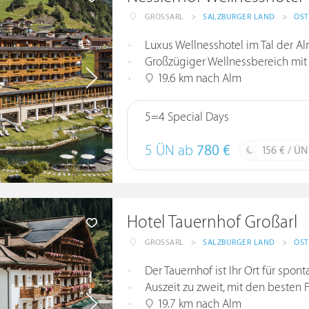
GROSSARL
>
SALZBURGER LAND
>
ÖST
Luxus Wellnesshotel im Tal der A
Großzügiger Wellnessbereich mit
19.6 km nach Alm
5=4 Special Days
5 ÜN ab
780 €
156 € / ÜN
Hotel Tauernhof Großarl
GROSSARL
>
SALZBURGER LAND
>
ÖST
Der Tauernhof ist Ihr Ort für sp
Auszeit zu zweit, mit den besten 
19.7 km nach Alm