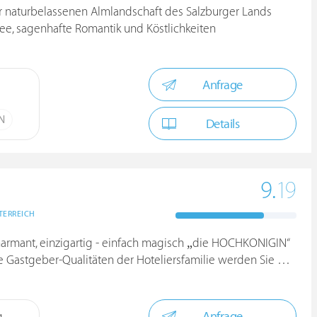
ner naturbelassenen Almlandschaft des Salzburger Lands
e, sagenhafte Romantik und Köstlichkeiten
Anfrage
ÜN
Details
9.
19
TERREICH
harmant, einzigartig - einfach magisch „die HOCHKÖNIGIN“
stgeber-Qualitäten der Hoteliersfamilie werden Sie begeistern
Anfrage