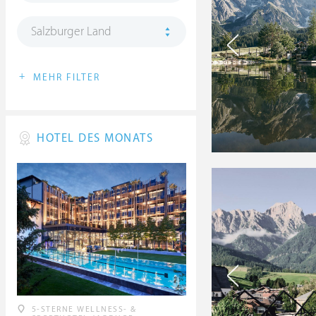
Salzburger Land
+
MEHR FILTER
HOTEL DES MONATS
5-STERNE WELLNESS- &