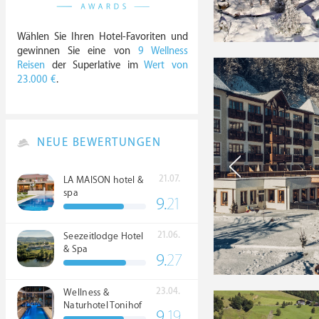
Wählen Sie Ihren Hotel-Favoriten und
gewinnen Sie eine von
9 Wellness
Reisen
der Superlative im
Wert von
23.000 €
.
NEUE BEWERTUNGEN
21.07.
LA MAISON hotel &
spa
9.
21
21.06.
Seezeitlodge Hotel
& Spa
9.
27
23.04.
Wellness &
Naturhotel Tonihof
9.
19
****S