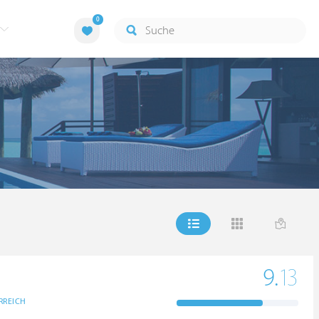
0
m
9.
13
RREICH