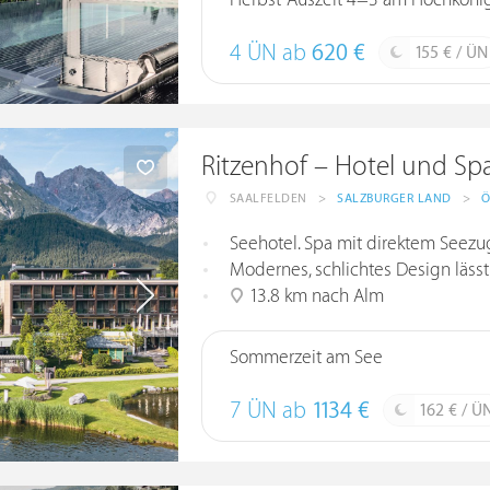
Herbst-Auszeit 4=3 am Hochköni
4 ÜN ab
620 €
155 € / ÜN
Ritzenhof – Hotel und Sp
SAALFELDEN
>
SALZBURGER LAND
>
Ö
Seehotel. Spa mit direktem Seezu
Modernes, schlichtes Design lässt
13.8 km nach Alm
Sommerzeit am See
7 ÜN ab
1134 €
162 € / Ü