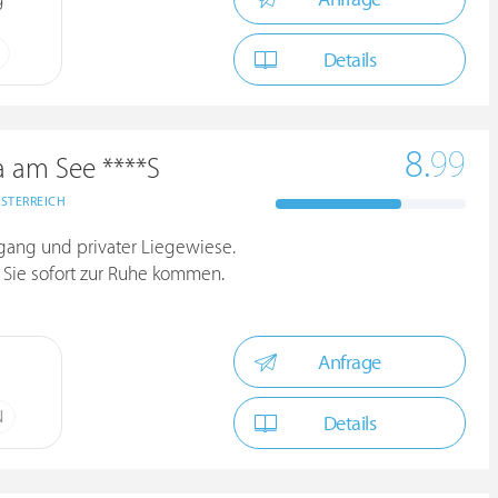
g
Details
8.
99
a am See ****S
STERREICH
gang und privater Liegewiese.
 Sie sofort zur Ruhe kommen.
Anfrage
N
Details