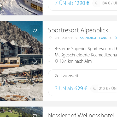
7 ÜN ab
1290 €
184 € / Ü
Sportresort Alpenblick
ZELL AM SEE
>
SALZBURGER LAND
>
Ö
4-Sterne Superior Sportresort mi
Maßgeschneiderte Kosmetikbeha
18.4 km nach Alm
Zeit zu zweit
3 ÜN ab
629 €
210 € / ÜN
Nesslerhof Wellnesshotel