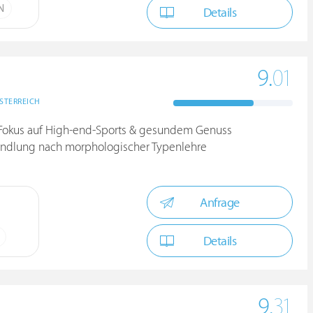
N
Details
9.
01
STERREICH
t Fokus auf High-end-Sports & gesundem Genuss
ndlung nach morphologischer Typenlehre
Anfrage
Details
9.
31