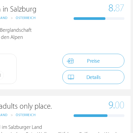
8.
87
n in Salzburg
LAND
>
ÖSTERREICH
r Berglandschaft
n den Alpen
Preise
N
Details
9.
00
dults only place.
LAND
>
ÖSTERREICH
l im Salzburger Land