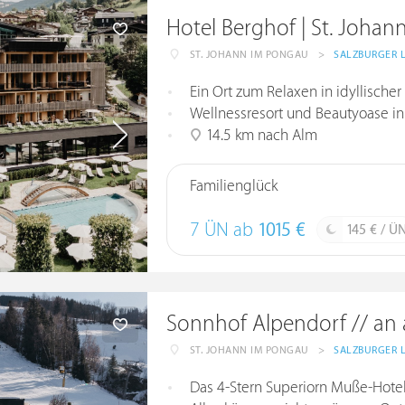
Hotel Berghof | St. Johan
ST. JOHANN IM PONGAU
>
SALZBURGER 
Ein Ort zum Relaxen in idyllische
Wellnessresort und Beautyoase i
14.5 km nach Alm
Familienglück
7 ÜN ab
1015 €
145 € / Ü
Sonnhof Alpendorf // an a
ST. JOHANN IM PONGAU
>
SALZBURGER 
Das 4-Stern Superiorn Muße-Hote