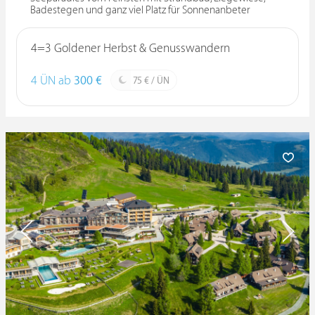
Badestegen und ganz viel Platz für Sonnenanbeter
4=3 Goldener Herbst & Genusswandern
4 ÜN ab
300 €
75 € / ÜN