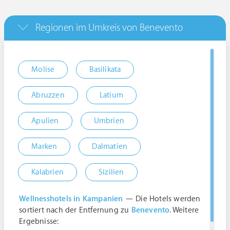
Regionen im Umkreis von Benevento
Molise
Basilikata
Abruzzen
Latium
Apulien
Umbrien
Marken
Dalmatien
Kalabrien
Sizilien
Wellnesshotels in Kampanien
— Die Hotels werden
sortiert nach der Entfernung zu
Benevento
. Weitere
Ergebnisse: