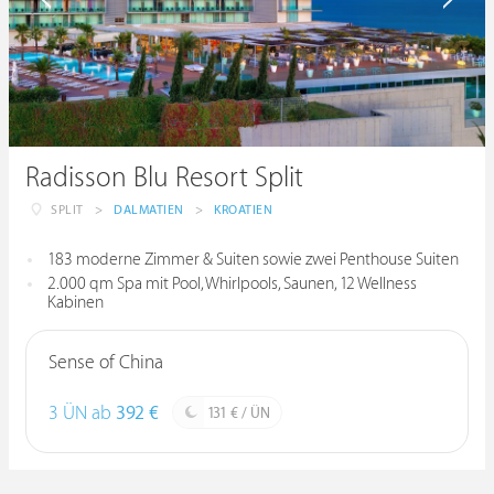
Radisson Blu Resort Split
SPLIT
>
DALMATIEN
>
KROATIEN
183 moderne Zimmer & Suiten sowie zwei Penthouse Suiten
2.000 qm Spa mit Pool, Whirlpools, Saunen, 12 Wellness
Kabinen
Sense of China
3 ÜN ab
392 €
131 € / ÜN