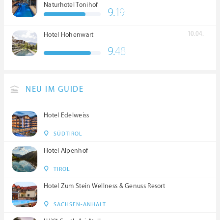
Naturhotel Tonihof
9.
19
****S
10.04.
Hotel Hohenwart
9.
48
NEU IM GUIDE
Hotel Edelweiss
SÜDTIROL
Hotel Alpenhof
TIROL
Hotel Zum Stein Wellness & Genuss Resort
SACHSEN-ANHALT