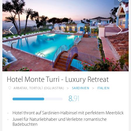
Hotel Monte Turri - Luxury Retreat
ARBATAX, TORTOLÌ (OGLIASTRA)
>
SARDINIEN
>
ITALIEN
8.
91
Hotel thront auf Sardinien-Halbinsel mit perfektem Meerblick
Juwel für Naturliebhaber und Verliebte: romantische
Badebuchten