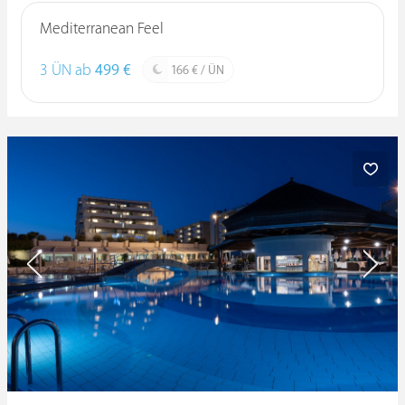
Mediterranean Feel
3 ÜN ab
499 €
166 € / ÜN