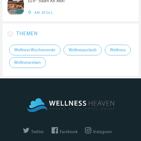
LUX* South Ari Atoll
ARI ATOLL
THEMEN
Wellness Wochenende
Wellnessurlaub
Wellness
Wellnessreisen
Twitter
Facebook
Instagram