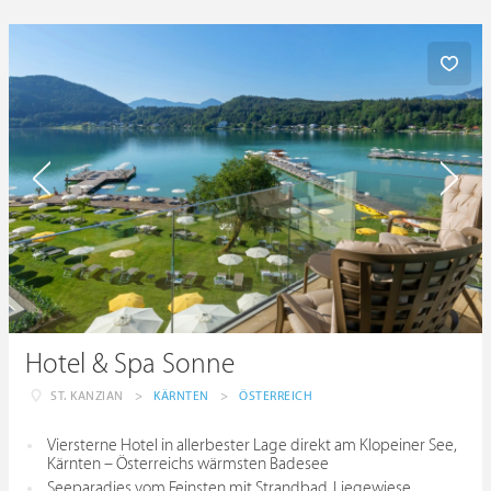
Hotel & Spa Sonne
ST. KANZIAN
>
KÄRNTEN
>
ÖSTERREICH
Viersterne Hotel in allerbester Lage direkt am Klopeiner See,
Kärnten – Österreichs wärmsten Badesee
Seeparadies vom Feinsten mit Strandbad, Liegewiese,