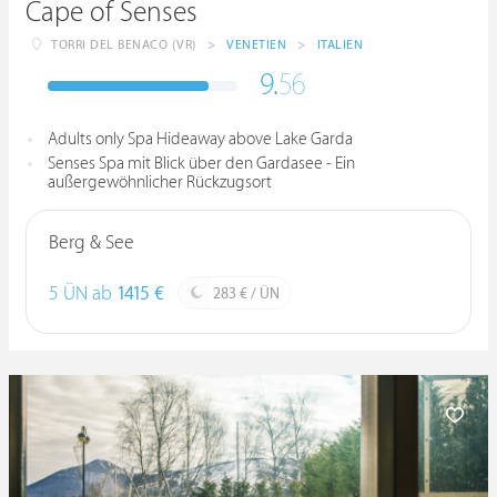
Cape of Senses
TORRI DEL BENACO (VR)
>
VENETIEN
>
ITALIEN
9.
56
Adults only Spa Hideaway above Lake Garda
Senses Spa mit Blick über den Gardasee - Ein
außergewöhnlicher Rückzugsort
Berg & See
5 ÜN ab
1415 €
283 € / ÜN