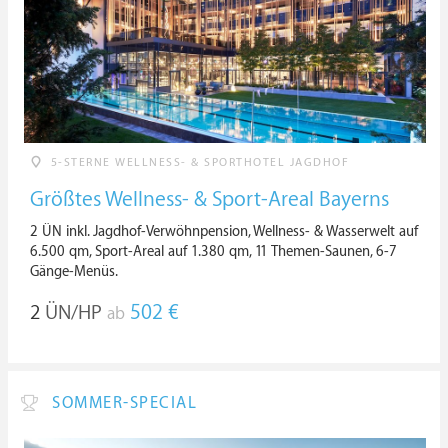
5-STERNE WELLNESS- & SPORTHOTEL JAGDHOF
Größtes Wellness- & Sport-Areal Bayerns
2 ÜN inkl. Jagdhof-Verwöhnpension, Wellness- & Wasserwelt auf
6.500 qm, Sport-Areal auf 1.380 qm, 11 Themen-Saunen, 6-7
Gänge-Menüs.
2
ÜN/HP
502 €
ab
SOMMER-SPECIAL