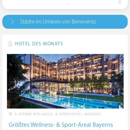
82100 Benevento, Italien | Campania
Städte im Umkreis von Benevento
HOTEL DES MONATS
5-STERNE WELLNESS- & SPORTHOTEL JAGDHOF
Größtes Wellness- & Sport-Areal Bayerns