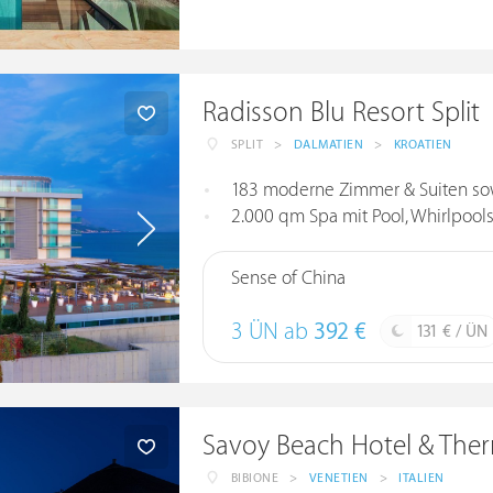
Radisson Blu Resort Split
SPLIT
>
DALMATIEN
>
KROATIEN
183 moderne Zimmer & Suiten so
2.000 qm Spa mit Pool, Whirlpools
Sense of China
3 ÜN ab
392 €
131 € / ÜN
Savoy Beach Hotel & The
BIBIONE
>
VENETIEN
>
ITALIEN