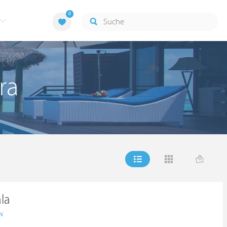
0
ra
ala
EN