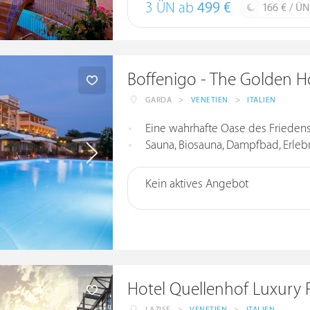
3 ÜN ab
499 €
166 € / ÜN
Boffenigo - The Golden H
GARDA
>
VENETIEN
>
ITALIEN
Eine wahrhafte Oase des Friedens: h
Sauna, Biosauna, Dampfbad, Erlebni
Kein aktives Angebot
Hotel Quellenhof Luxury R
LAZISE
>
VENETIEN
>
ITALIEN