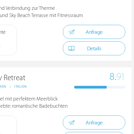
und Verbindung zur Therme
und Sky Beach Terrasse mit Fitnessraum
Anfrage
hte
Details
8.
91
y Retreat
NIEN
>
ITALIEN
sel mit perfektem Meerblick
liebte: romantische Badebuchten
Anfrage