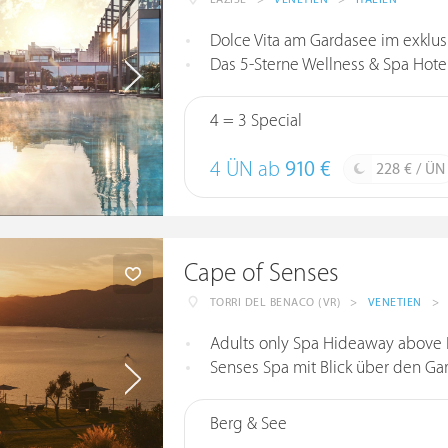
Dolce Vita am Gardasee im exklusi
Das 5-Sterne Wellness & Spa Hotel 
4 = 3 Special
4 ÜN ab
910 €
228 € / ÜN
Cape of Senses
TORRI DEL BENACO (VR)
>
VENETIEN
>
Adults only Spa Hideaway above 
Senses Spa mit Blick über den Ga
Berg & See