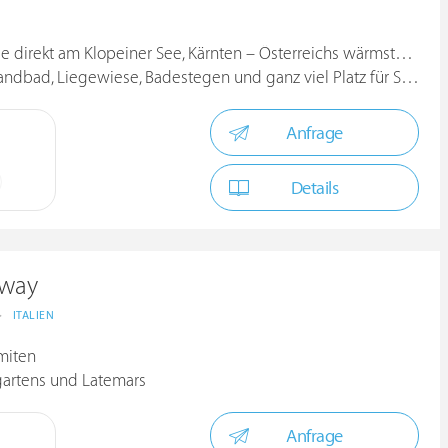
H
direkt am Klopeiner See, Kärnten – Österreichs wärmsten Badesee
d, Liegewiese, Badestegen und ganz viel Platz für Sonnenanbeter
Anfrage
Details
away
>
ITALIEN
miten
gartens und Latemars
Anfrage