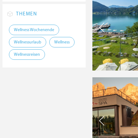
THEMEN
Wellness Wochenende
Wellnessurlaub
Wellness
Wellnessreisen