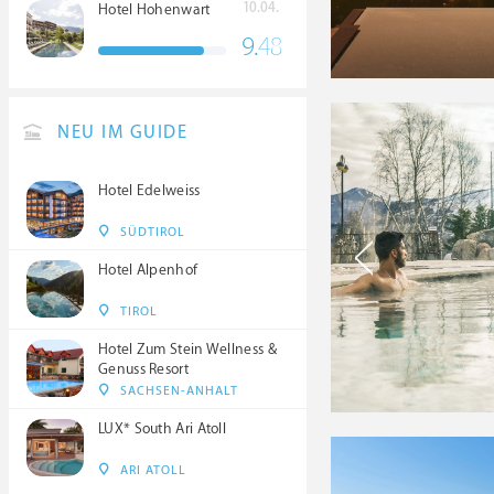
10.04.
Hotel Hohenwart
9.
48
NEU IM GUIDE
Hotel Edelweiss
SÜDTIROL
Hotel Alpenhof
TIROL
Hotel Zum Stein Wellness &
Genuss Resort
SACHSEN-ANHALT
LUX* South Ari Atoll
ARI ATOLL