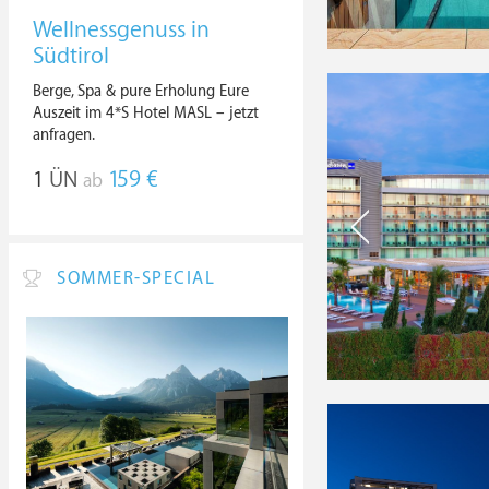
Wellnessgenuss in
Südtirol
Berge, Spa & pure Erholung Eure
Auszeit im 4*S Hotel MASL – jetzt
anfragen.
1
ÜN
159 €
ab
SOMMER-SPECIAL