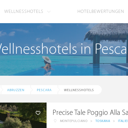
WELLNESSHOTELS
HOTELBEWERTUNGEN
ellnesshotels in Pesca
ABRUZZEN
PESCARA
WELLNESSHOTELS
Precise Tale Poggio Alla S
MONTEPULCIANO
>
TOSKANA
>
ITALI