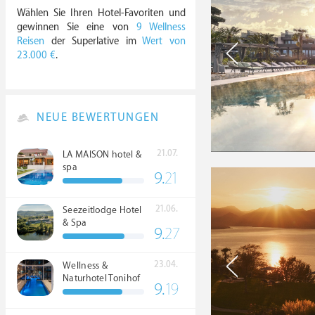
Wählen Sie Ihren Hotel-Favoriten und
gewinnen Sie eine von
9 Wellness
Reisen
der Superlative im
Wert von
23.000 €
.
NEUE BEWERTUNGEN
21.07.
LA MAISON hotel &
spa
9.
21
21.06.
Seezeitlodge Hotel
& Spa
9.
27
23.04.
Wellness &
Naturhotel Tonihof
9.
19
****S