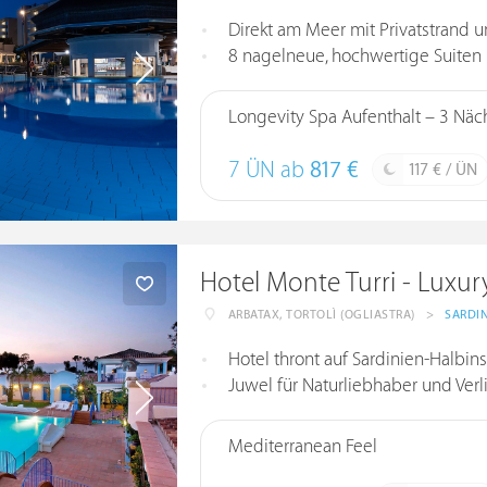
Direkt am Meer mit Privatstrand 
8 nagelneue, hochwertige Suiten 
Longevity Spa Aufenthalt – 3 Näc
7 ÜN ab
817 €
117 € / ÜN
Hotel Monte Turri - Luxur
ARBATAX, TORTOLÌ (OGLIASTRA)
>
SARDI
Hotel thront auf Sardinien-Halbin
Juwel für Naturliebhaber und Ver
Mediterranean Feel