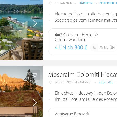
ST. KANZIAN
>
KÄRNTEN
>
ÖSTERREIC
Viersterne Hotel in allerbester Lage 
Seeparadies vom Feinsten mit Strandba
4=3 Goldener Herbst &
Genusswandern
4 ÜN ab
300 €
75 € / ÜN
Moseralm Dolomiti Hide
WELSCHNOFEN KARERSEE
>
SÜDTIROL
Ein echtes Hideaway in den Dolo
Ihr Spa Hotel am Fuße des Rosen
Achtsame Bergzeit