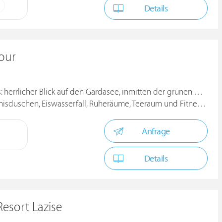
Details
our
errlicher Blick auf den Gardasee, inmitten der grünen Hügeln
sduschen, Eiswasserfall, Ruheräume, Teeraum und Fitnessraum
Anfrage
Details
esort Lazise