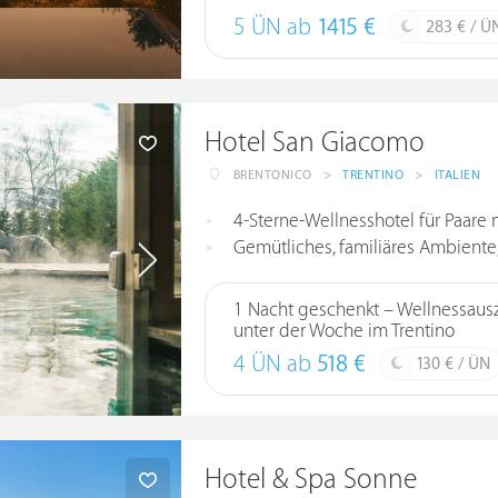
5 ÜN ab
1415 €
283 € / Ü
Hotel San Giacomo
BRENTONICO
>
TRENTINO
>
ITALIEN
4-Sterne-Wellnesshotel für Paare
Gemütliches, familiäres Ambiente
1 Nacht geschenkt – Wellnessausz
unter der Woche im Trentino
4 ÜN ab
518 €
130 € / ÜN
Hotel & Spa Sonne