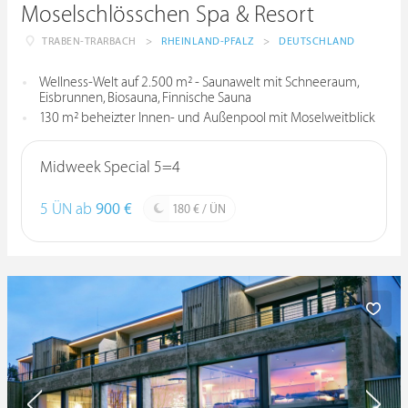
Moselschlösschen Spa & Resort
TRABEN-TRARBACH
>
RHEINLAND-PFALZ
>
DEUTSCHLAND
Wellness-Welt auf 2.500 m² - Saunawelt mit Schneeraum,
Eisbrunnen, Biosauna, Finnische Sauna
130 m² beheizter Innen- und Außenpool mit Moselweitblick
Midweek Special 5=4
5 ÜN ab
900 €
180 € / ÜN