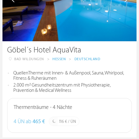
Göbel´s Hotel AquaVita
BAD WILDUNGEN
>
HESSEN
>
DEUTSCHLAND
QuellenTherme mit Innen- & Außenpool, Sauna, Whirlpool,
Fitness & Ruheräumen
2.000 m² Gesundheitszentrum mit Physiotherapie,
Prävention & Medical Wellness
Thermenträume - 4 Nächte
4 ÜN ab
465 €
116 € / ÜN