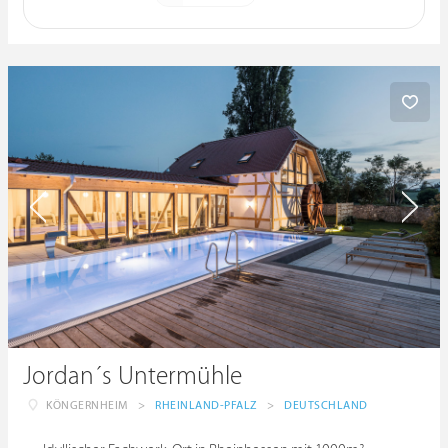
Jordan´s Untermühle
KÖNGERNHEIM
>
RHEINLAND-PFALZ
>
DEUTSCHLAND