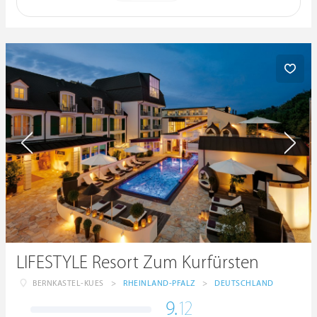
LIFESTYLE Resort Zum Kurfürsten
BERNKASTEL-KUES
>
RHEINLAND-PFALZ
>
DEUTSCHLAND
9.
12