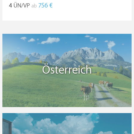
4
ÜN/VP
756 €
ab
Österreich