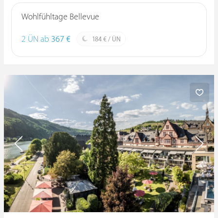
Wohlfühltage Bellevue
2 ÜN ab
367 €
184 € / ÜN