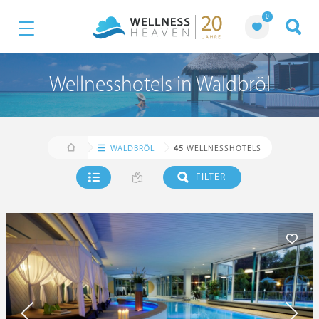
0
Wellnesshotels in Waldbröl
WALDBRÖL
45
WELLNESSHOTELS
FILTER