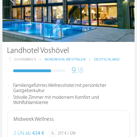
Landhotel Voshövel
SCHERMBECK
>
NORDRHEIN-WESTFALEN
>
DEUTSCHLAND
9.
18
Familiengeführtes Wellnesshotel mit persönlicher
Gastgeberkultur
Stilvolle Zimmer mit modernem Komfort und
Wohlfühlambiente
Midweek Wellness
2 ÜN ab
434 €
217 € / ÜN