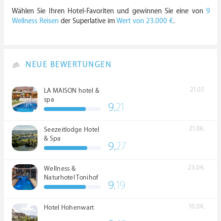
Wählen Sie Ihren Hotel-Favoriten und gewinnen Sie eine von
9
Wellness Reisen
der Superlative im
Wert von 23.000 €
.
NEUE BEWERTUNGEN
21.07.
LA MAISON hotel &
spa
9.
21
21.06.
Seezeitlodge Hotel
& Spa
9.
27
23.04.
Wellness &
Naturhotel Tonihof
9.
19
****S
10.04.
Hotel Hohenwart