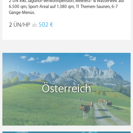
2 ÜN inkl. Jagdhof-Verwöhnpension, Wellness- & Wasserwelt auf
6.500 qm, Sport-Areal auf 1.380 qm, 11 Themen-Saunen, 6-7
Gänge-Menüs.
2
ÜN/HP
502 €
ab
Österreich