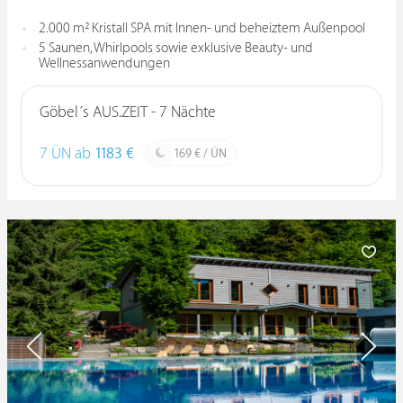
2.000 m² Kristall SPA mit Innen- und beheiztem Außenpool
5 Saunen, Whirlpools sowie exklusive Beauty- und
Wellnessanwendungen
Göbel´s AUS.ZEIT - 7 Nächte
7 ÜN ab
1183 €
169 € / ÜN