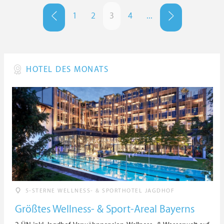
1
2
3
4
...
HOTEL DES MONATS
5-STERNE WELLNESS- & SPORTHOTEL JAGDHOF
Größtes Wellness- & Sport-Areal Bayerns