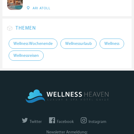
ARI ATOLL
THEMEN
Wellness Wochenende
Wellnessurlaub
Wellness
Wellnessreisen
Twitter
Facebook
Instagram
Newsletter Anmeldung: