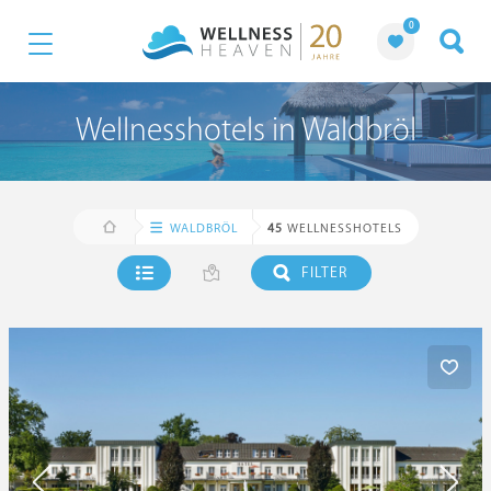
0
Wellnesshotels in Waldbröl
WALDBRÖL
45
WELLNESSHOTELS
FILTER