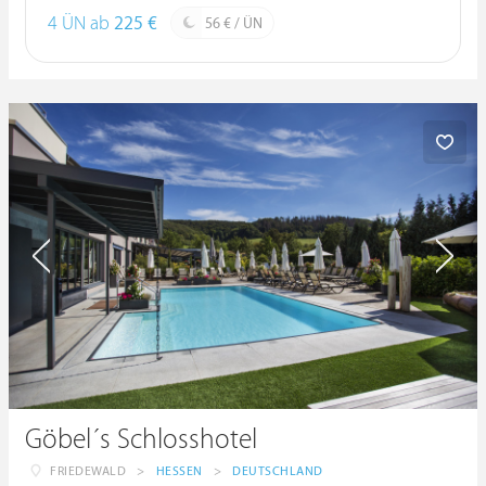
4 ÜN ab
225 €
56 € / ÜN
Göbel´s Schlosshotel
FRIEDEWALD
>
HESSEN
>
DEUTSCHLAND