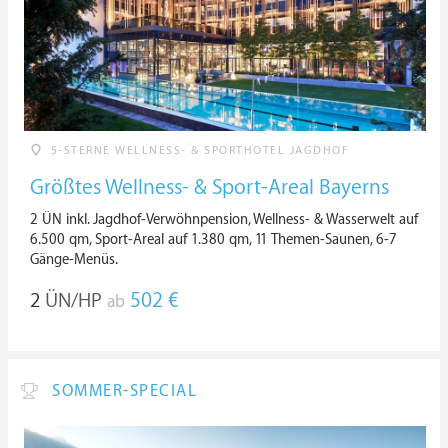
5-STERNE WELLNESS- & SPORTHOTEL JAGDHOF
Größtes Wellness- & Sport-Areal Bayerns
2 ÜN inkl. Jagdhof-Verwöhnpension, Wellness- & Wasserwelt auf
6.500 qm, Sport-Areal auf 1.380 qm, 11 Themen-Saunen, 6-7
Gänge-Menüs.
2
ÜN/HP
502 €
ab
SOMMER-SPECIAL