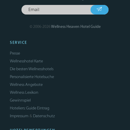
© 2006-2026
Wellness Heaven Hotel Guide
SERVICE
Presse
Wellnesshotel Karte
Die besten Wellnesshotels
Personalisierte Hotelsuche
Wellness Angebote
Wellness Lexikon
Gewinnspiel
Hoteliers: Guide Eintrag
Impressum
Datenschutz
&