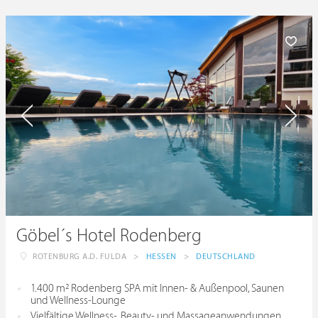
Göbel´s Hotel Rodenberg
ROTENBURG A.D. FULDA
>
HESSEN
>
DEUTSCHLAND
1.400 m² Rodenberg SPA mit Innen- & Außenpool, Saunen
und Wellness-Lounge
Vielfältige Wellness-, Beauty- und Massageanwendungen