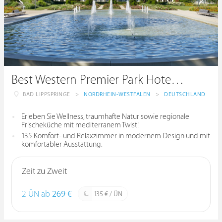
Best Western Premier Park Hotel & Spa
BAD LIPPSPRINGE
>
NORDRHEIN-WESTFALEN
>
DEUTSCHLAND
Erleben Sie Wellness, traumhafte Natur sowie regionale
Frischeküche mit mediterranem Twist!
135 Komfort- und Relaxzimmer in modernem Design und mit
komfortabler Ausstattung.
Zeit zu Zweit
2 ÜN ab
269 €
135 € / ÜN