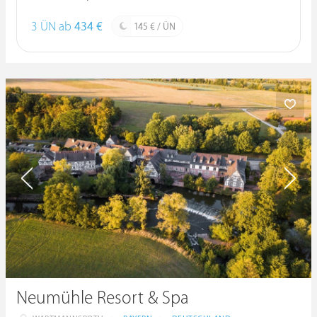
3 ÜN ab
434 €
145 € / ÜN
Neumühle Resort & Spa