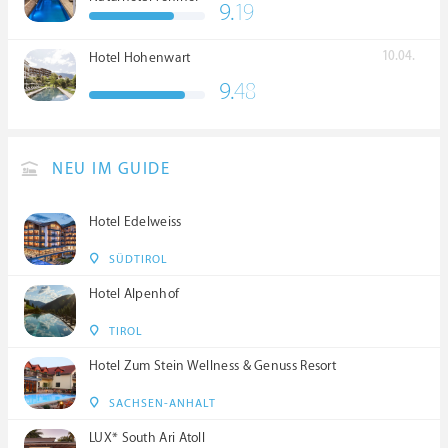
9.
19
****S
10.04.
Hotel Hohenwart
9.
48
NEU IM GUIDE
Hotel Edelweiss
SÜDTIROL
Hotel Alpenhof
TIROL
Hotel Zum Stein Wellness & Genuss Resort
SACHSEN-ANHALT
LUX* South Ari Atoll