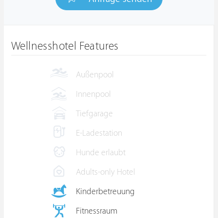
Wellnesshotel Features
Außenpool
Innenpool
Tiefgarage
E-Ladestation
Hunde erlaubt
Adults-only Hotel
Kinderbetreuung
Fitnessraum