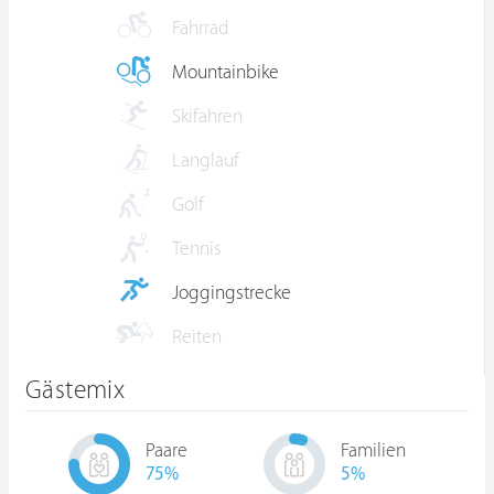
Fahrrad
Mountainbike
Skifahren
Langlauf
Golf
Tennis
Joggingstrecke
Reiten
Gästemix
Paare
Familien
75
%
5
%