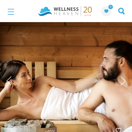
0
Infos