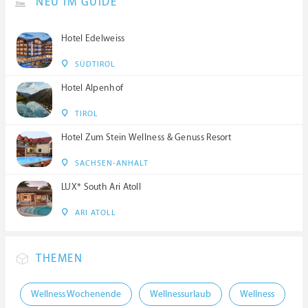
NEU IM GUIDE
Hotel Edelweiss
SÜDTIROL
Hotel Alpenhof
TIROL
Hotel Zum Stein Wellness & Genuss Resort
SACHSEN-ANHALT
LUX* South Ari Atoll
ARI ATOLL
THEMEN
Wellness Wochenende
Wellnessurlaub
Wellness