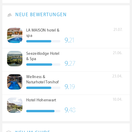
NEUE BEWERTUNGEN
21.07.
LA MAISON hotel &
spa
9.
21
21.06.
Seezeitlodge Hotel
& Spa
9.
27
23.04.
Wellness &
Naturhotel Tonihof
9.
19
****S
10.04.
Hotel Hohenwart
9.
48