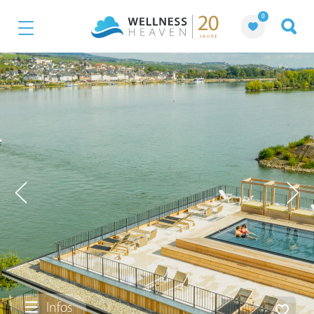
0
Infos