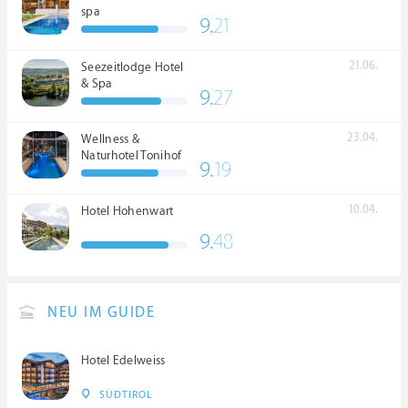
spa
9.
21
21.06.
Seezeitlodge Hotel
& Spa
9.
27
23.04.
Wellness &
Naturhotel Tonihof
9.
19
****S
10.04.
Hotel Hohenwart
9.
48
NEU IM GUIDE
Hotel Edelweiss
SÜDTIROL