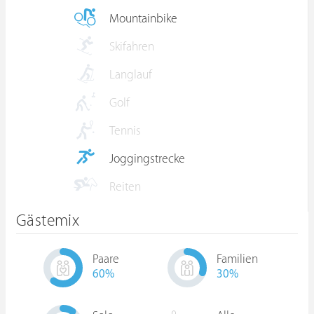
Mountainbike
Skifahren
Langlauf
Golf
Tennis
Joggingstrecke
Reiten
Gästemix
Paare
Familien
60
%
30
%