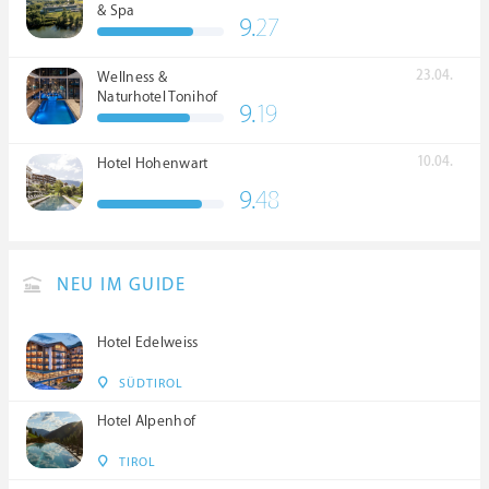
& Spa
9.
27
23.04.
Wellness &
Naturhotel Tonihof
9.
19
****S
10.04.
Hotel Hohenwart
9.
48
NEU IM GUIDE
Hotel Edelweiss
SÜDTIROL
Hotel Alpenhof
TIROL