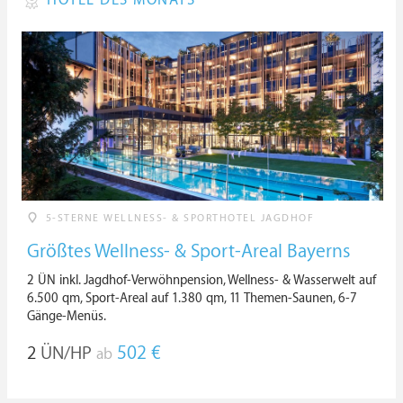
HOTEL DES MONATS
5-STERNE WELLNESS- & SPORTHOTEL JAGDHOF
Größtes Wellness- & Sport-Areal Bayerns
2 ÜN inkl. Jagdhof-Verwöhnpension, Wellness- & Wasserwelt auf
6.500 qm, Sport-Areal auf 1.380 qm, 11 Themen-Saunen, 6-7
Gänge-Menüs.
2
ÜN/HP
502 €
ab