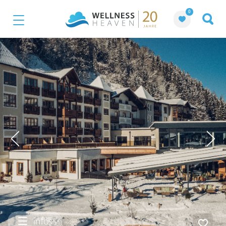
0
Infos