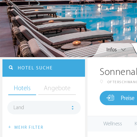
Infos
HOTEL SUCHE
Sonnenal
OFTERSCHWAN
Hotels
Angebote
Preise
Land
Wellness
K
+
MEHR FILTER