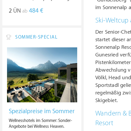
im Sonnenalp a
2
ÜN
484 €
ab
Ski-Weltcup
Der Senior-Chef
SOMMER-SPECIAL
startet dieser 
Sonnenalp Reso
Gunesried verfü
Pistenkilometer
Abwechslung vo
Völkl, Head un
Sportstadl geli
regelmäßig zwi
Skigebiet.
Spezialpreise im Sommer
Wandern & B
Wellnesshotels im Sommer: Sonder-
Resort
Angebote bei Wellness Heaven.