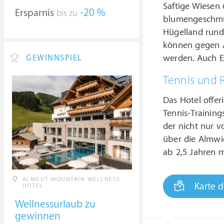
Saftige Wiesen 
Ersparnis
-20 %
bis zu
blumengeschmü
Hügelland rund
können gegen A
werden. Auch E
GEWINNSPIEL
Tennis und 
Das Hotel offer
Tennis-Trainin
der nicht nur v
über die Almwi
ab 2,5 Jahren m
ALMGUT MOUNTAIN WELLNESS
Karte 
HOTEL
Wellnessurlaub zu
gewinnen