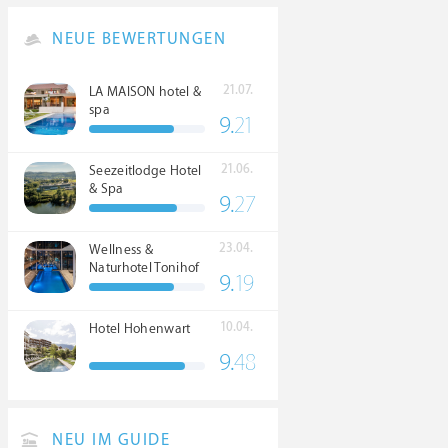
NEUE BEWERTUNGEN
21.07.
LA MAISON hotel &
spa
9.
21
21.06.
Seezeitlodge Hotel
& Spa
9.
27
23.04.
Wellness &
Naturhotel Tonihof
9.
19
****S
10.04.
Hotel Hohenwart
9.
48
NEU IM GUIDE