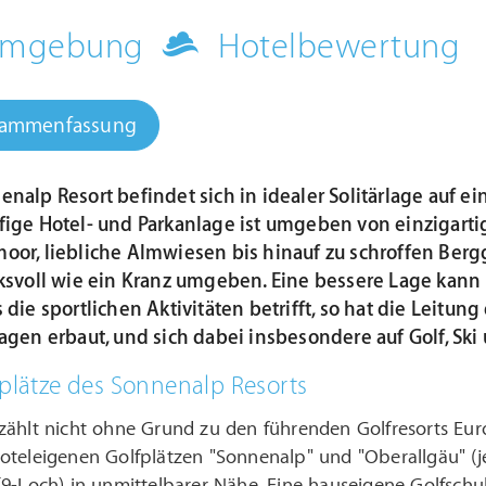
 Umgebung
Hotelbewertung
sammenfassung
enalp Resort befindet sich in idealer Solitärlage auf
fige Hotel- und Parkanlage ist umgeben von einzigartig
oor, liebliche Almwiesen bis hinauf zu schroffen Berg
ksvoll wie ein Kranz umgeben. Eine bessere Lage kann m
 die sportlichen Aktivitäten betrifft, so hat die Leitu
agen erbaut, und sich dabei insbesondere auf Golf, Ski 
fplätze des Sonnenalp Resorts
ählt nicht ohne Grund zu den führenden Golfresorts Euro
oteleigenen Golfplätzen "Sonnenalp" und "Oberallgäu" (j
(9-Loch) in unmittelbarer Nähe. Eine hauseigene Golfsch