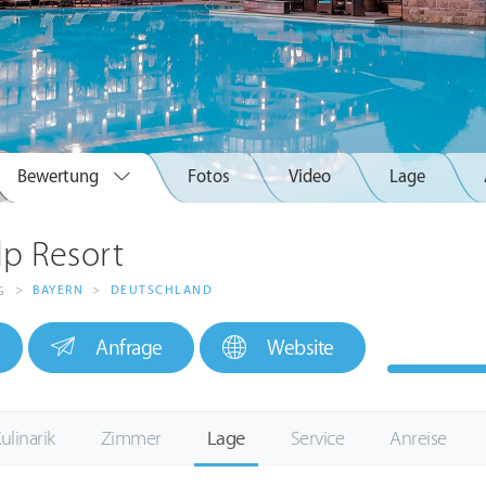
Bewertung
Fotos
Video
Lage
p Resort
>
BAYERN
>
DEUTSCHLAND
G
Anfrage
Website
ulinarik
Zimmer
Lage
Service
Anreise