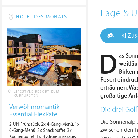
Lage &
HOTEL DES MONATS
KI Zu
D
as Sonn
weitläu
Birkenm
Resort eindruc
erträumen. Was
LIFESTYLE RESORT ZUM
großartige Anl
KURFÜRSTEN
Verwöhnromantik
Die drei Gol
Essential FlexRate
Die Sonnenalp z
2 ÜN Frühstück, 2x 4-Gang-Menü, 1x
zwischen den h
6-Gang-Menü, 3x Snackbuffet, 3x
Kuchenbuffet, 1x Hydrojetmassage.
"Gundelsberg" 