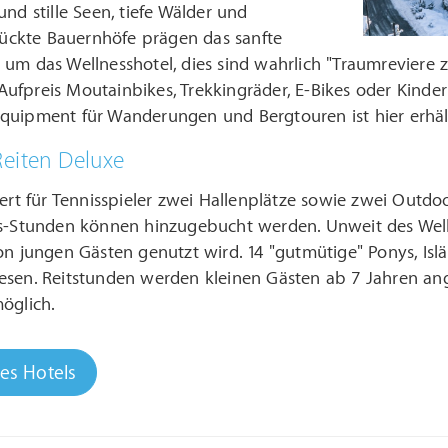
und stille Seen, tiefe Wälder und
ckte Bauernhöfe prägen das sanfte
 um das Wellnesshotel, dies sind wahrlich "Traumreviere
ufpreis Moutainbikes, Trekkingräder, E-Bikes oder Kind
quipment für Wanderungen und Bergtouren ist hier erhält
Reiten Deluxe
iert für Tennisspieler zwei Hallenplätze sowie zwei Outd
gs-Stunden können hinzugebucht werden. Unweit des Welln
on jungen Gästen genutzt wird. 14 "gutmütige" Ponys, Is
esen. Reitstunden werden kleinen Gästen ab 7 Jahren ang
öglich.
des Hotels