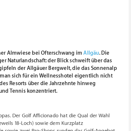
 einer Almwiese bei Ofterschwang im
Allgäu
. Die
er Naturlandschaft: der Blick schweift über das
gipfeln der Allgäuer Bergwelt, die das Sonnenalp
an sich für ein Wellnesshotel eigentlich nicht
ng des Resorts über die Jahrzehnte hinweg
und Tennis konzentriert.
pas. Der Golf Afficionado hat die Qual der Wahl
eweils 18-Loch) sowie dem Kurzplatz
ule sowie zwei Pro-Shops runden das Golf-Angebot