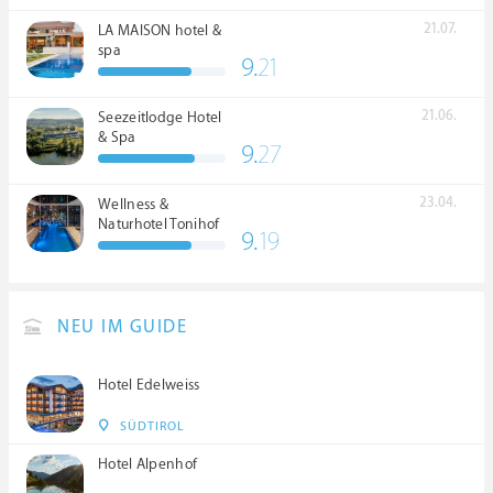
21.07.
LA MAISON hotel &
spa
9.
21
21.06.
Seezeitlodge Hotel
& Spa
9.
27
23.04.
Wellness &
Naturhotel Tonihof
9.
19
****S
NEU IM GUIDE
Hotel Edelweiss
SÜDTIROL
Hotel Alpenhof