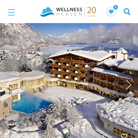
0
Infos