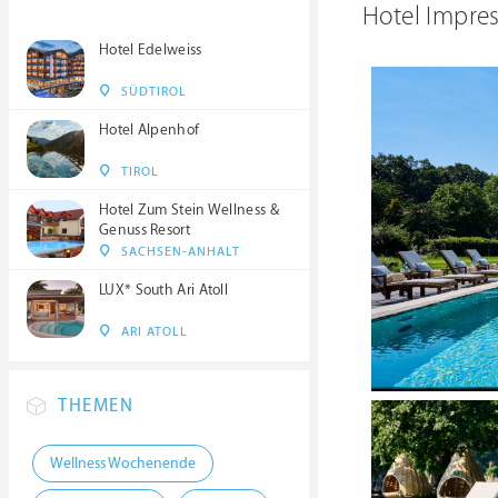
Hotel Impre
Hotel Edelweiss
SÜDTIROL
Hotel Alpenhof
TIROL
Hotel Zum Stein Wellness &
Genuss Resort
SACHSEN-ANHALT
LUX* South Ari Atoll
ARI ATOLL
THEMEN
Wellness Wochenende