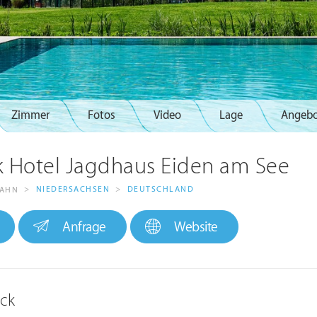
Zimmer
Fotos
Video
Lage
Angeb
 Hotel Jagdhaus Eiden am See
>
NIEDERSACHSEN
>
DEUTSCHLAND
NAHN
Anfrage
Website
ick