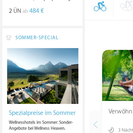
2
ÜN
484 €
ab
SOMMER-SPECIAL
Verwöhn
Spezialpreise im Sommer
Wellnesshotels im Sommer: Sonder-
Angebote bei Wellness Heaven.
3 Näch