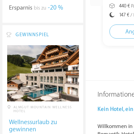
440 €
Pa
Ersparnis
-20 %
bis zu
147 €
/ 
Ang
GEWINNSPIEL
Information
ALMGUT MOUNTAIN WELLNESS
Kein Hotel, ei
HOTEL
Wellnessurlaub zu
Willkommen in
gewinnen