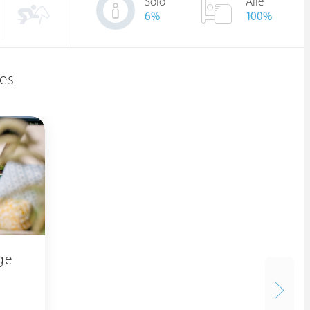
Solo
Alle
6
%
100%
es
ge