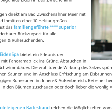
 Jagdhaus Eiden in Bad Zwischenahn.
legen direkt am Bad Zwischenahner Meer mit
d inmitten einer 10 Hektar großen
 ist das
familiengeführte **** superior
erbarer Rückzugsort für alle
igen & Ruhesuchenden.
 EidenSpa
bietet ein Erlebnis der
 mit Panoramablick ins Grüne. Abtauchen in
Schwimmbäder. Die wohltuende Wirkung des Salzes spüren
enen Saunen und im Anschluss Erfrischung am Eisbrunnen
gigen Ruhezonen im Innen-& Außenbereich. Bei einer he
er in den Bäumen zuschauen oder doch lieber die wohli
oteleigenen Badestrand
reichen die Möglichkeiten vo