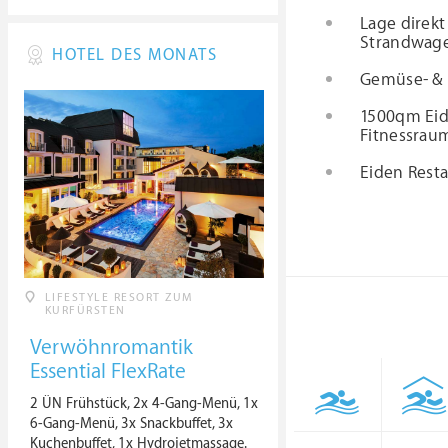
Lage direk
Strandwag
HOTEL DES MONATS
Gemüse- & 
1500qm Eid
Fitnessra
Eiden Resta
LIFESTYLE RESORT ZUM
KURFÜRSTEN
Verwöhnromantik
Essential FlexRate
2 ÜN Frühstück, 2x 4-Gang-Menü, 1x
6-Gang-Menü, 3x Snackbuffet, 3x
Kuchenbuffet, 1x Hydrojetmassage.