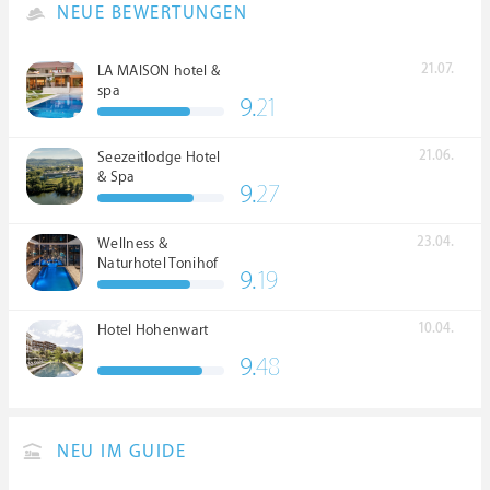
NEUE BEWERTUNGEN
21.07.
LA MAISON hotel &
spa
9.
21
21.06.
Seezeitlodge Hotel
& Spa
9.
27
23.04.
Wellness &
Naturhotel Tonihof
9.
19
****S
10.04.
Hotel Hohenwart
9.
48
NEU IM GUIDE