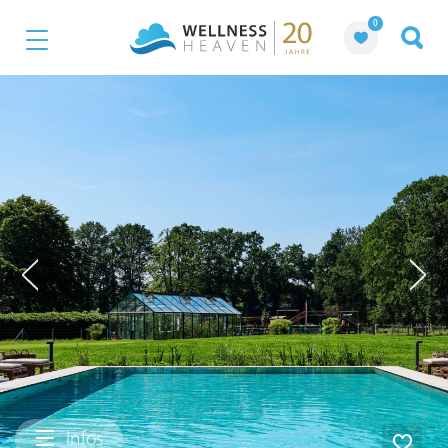
0
Infos