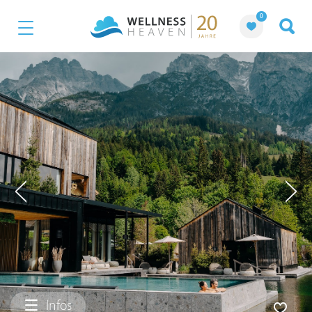
0
Infos