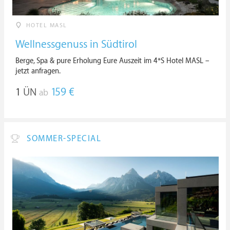
HOTEL MASL
Wellnessgenuss in Südtirol
Berge, Spa & pure Erholung Eure Auszeit im 4*S Hotel MASL –
jetzt anfragen.
1
ÜN
159 €
ab
SOMMER-SPECIAL