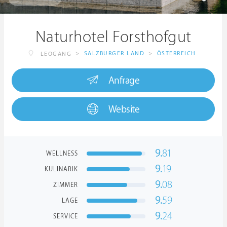
Naturhotel Forsthofgut
>
SALZBURGER LAND
>
ÖSTERREICH
LEOGANG
Anfrage
Website
9.
81
WELLNESS
9.
19
KULINARIK
9.
08
ZIMMER
9.
59
LAGE
9.
24
SERVICE