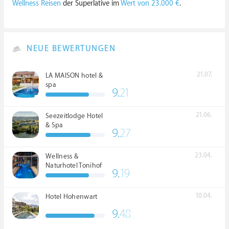
Wellness Reisen
der Superlative im
Wert von 23.000 €
.
NEUE BEWERTUNGEN
21.07.
LA MAISON hotel &
spa
9.
21
21.06.
Seezeitlodge Hotel
& Spa
9.
27
23.04.
Wellness &
Naturhotel Tonihof
9.
19
****S
10.04.
Hotel Hohenwart
9.
48