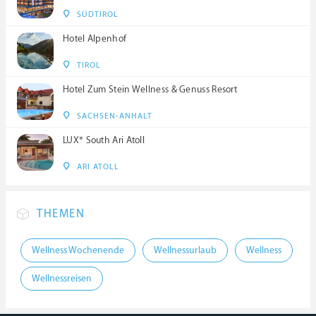
SÜDTIROL
Hotel Alpenhof
TIROL
Hotel Zum Stein Wellness & Genuss Resort
SACHSEN-ANHALT
LUX* South Ari Atoll
ARI ATOLL
THEMEN
Wellness Wochenende
Wellnessurlaub
Wellness
Wellnessreisen