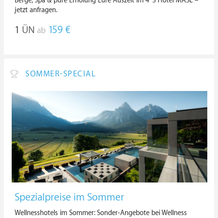
Berge, Spa & pure Erholung Eure Auszeit im 4*S Hotel MASL –
jetzt anfragen.
1
ÜN
159 €
ab
SOMMER-SPECIAL
Spezialpreise im Sommer
Wellnesshotels im Sommer: Sonder-Angebote bei Wellness