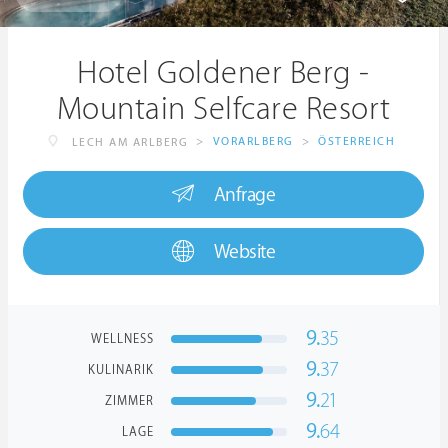
Hotel Goldener Berg -
Mountain Selfcare Resort
>
VORARLBERG
>
ÖSTERREICH
LECH AM ARLBERG
Anfrage
Website
9.
35
WELLNESS
9.
37
KULINARIK
9.
21
ZIMMER
9.
64
LAGE