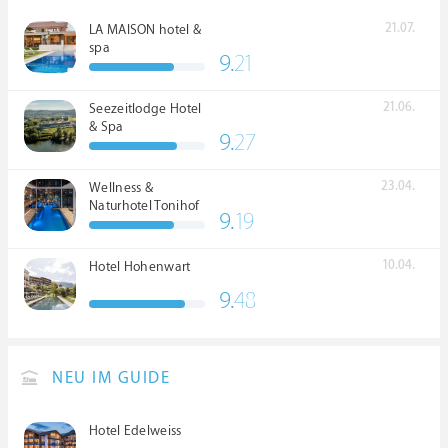
21.07.
LA MAISON hotel &
spa
9.
21
21.06.
Seezeitlodge Hotel
& Spa
9.
27
23.04.
Wellness &
Naturhotel Tonihof
9.
19
****S
10.04.
Hotel Hohenwart
9.
48
NEU IM GUIDE
Hotel Edelweiss