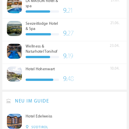
21.07.
LA MAISON hotel &
spa
9.
21
21.06.
Seezeitlodge Hotel
& Spa
9.
27
23.04.
Wellness &
Naturhotel Tonihof
9.
19
****S
10.04.
Hotel Hohenwart
9.
48
NEU IM GUIDE
Hotel Edelweiss
SÜDTIROL