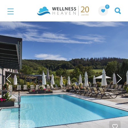
0
Infos