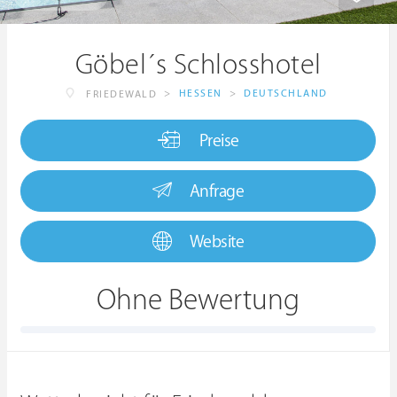
Göbel´s Schlosshotel
>
HESSEN
>
DEUTSCHLAND
FRIEDEWALD
Preise
Anfrage
Website
Ohne Bewertung