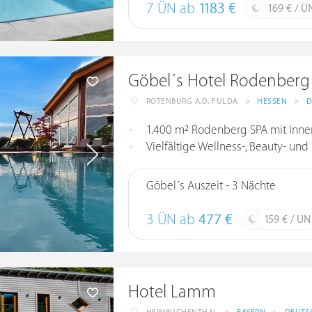
7 ÜN ab
1183 €
169 € / Ü
Göbel´s Hotel Rodenberg
ROTENBURG A.D. FULDA
>
HESSEN
>
D
1.400 m² Rodenberg SPA mit Inn
Vielfältige Wellness-, Beauty-
Göbel´s Auszeit - 3 Nächte
3 ÜN ab
477 €
159 € / ÜN
Hotel Lamm