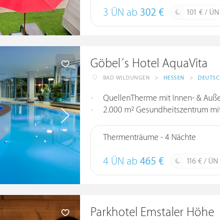
3 ÜN ab
302 €
101 € / ÜN
Göbel´s Hotel AquaVita
BAD WILDUNGEN
>
HESSEN
>
DEUTS
QuellenTherme mit Innen- & Auße
2.000 m² Gesundheitszentrum mit 
Thermenträume - 4 Nächte
4 ÜN ab
465 €
116 € / ÜN
Parkhotel Emstaler Höhe