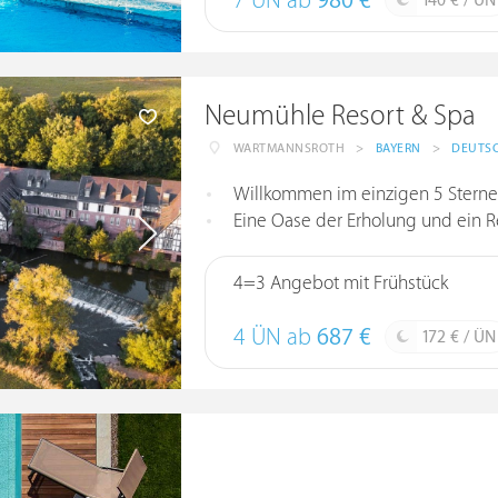
7 ÜN ab
980 €
140 € / ÜN
Neumühle Resort & Spa
WARTMANNSROTH
>
BAYERN
>
DEUTS
Willkommen im einzigen 5 Sterne
Eine Oase der Erholung und ein R
4=3 Angebot mit Frühstück
4 ÜN ab
687 €
172 € / ÜN