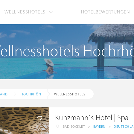
WELLNESSHOTELS
HOTELBEWERTUNGEN
ellnesshotels Hochrh
LAND
HOCHRHÖN
WELLNESSHOTELS
Kunzmann`s Hotel | Spa
BAD BOCKLET
>
BAYERN
>
DEUTSCHL