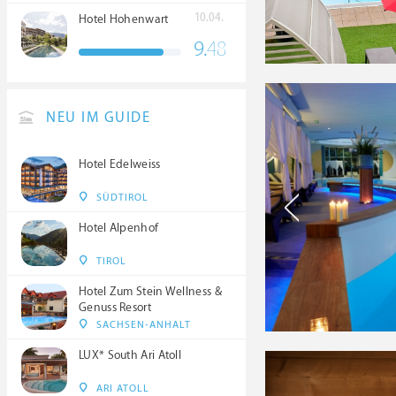
10.04.
Hotel Hohenwart
9.
48
NEU IM GUIDE
Hotel Edelweiss
SÜDTIROL
Hotel Alpenhof
TIROL
Hotel Zum Stein Wellness &
Genuss Resort
SACHSEN-ANHALT
LUX* South Ari Atoll
ARI ATOLL