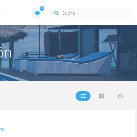
0
ön
AND