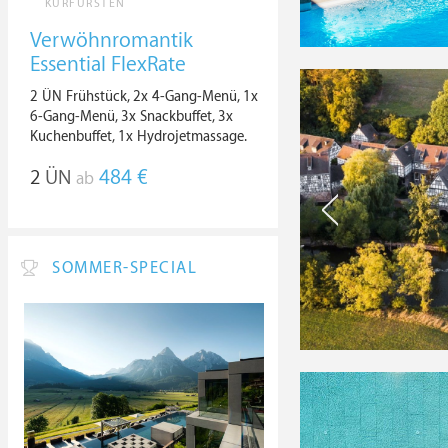
KURFÜRSTEN
Verwöhnromantik
Essential FlexRate
2 ÜN Frühstück, 2x 4-Gang-Menü, 1x
6-Gang-Menü, 3x Snackbuffet, 3x
Kuchenbuffet, 1x Hydrojetmassage.
2
ÜN
484 €
ab
SOMMER-SPECIAL