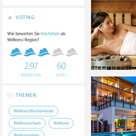
VOTING
Wie bewerten Sie
Hochrhön
als
Wellness-Region?
2.97
60
BEWERTUNG
VOTES
THEMEN
Wellness Wochenende
Wellnessurlaub
Wellness
Wellnessreisen