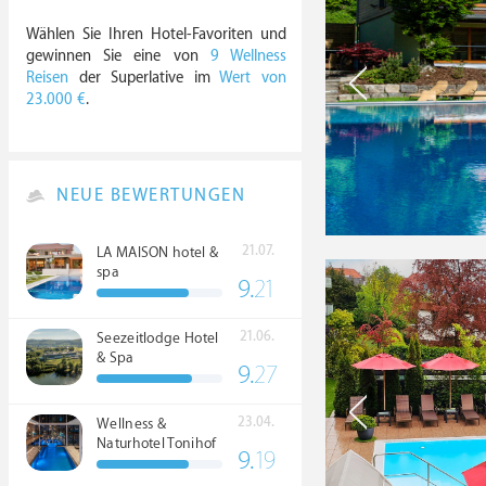
Wählen Sie Ihren Hotel-Favoriten und
gewinnen Sie eine von
9 Wellness
Reisen
der Superlative im
Wert von
23.000 €
.
NEUE BEWERTUNGEN
21.07.
LA MAISON hotel &
spa
9.
21
21.06.
Seezeitlodge Hotel
& Spa
9.
27
23.04.
Wellness &
Naturhotel Tonihof
9.
19
****S