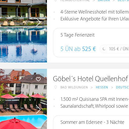
HEIMBUCHENTHAL
>
BAYERN
>
DEUTS
4-Sterne Wellnesshotel mit tollem
Exklusive Angebote für Ihren Urla
5 Tage Ferienzeit
5 ÜN ab
525 €
105 € / ÜN
Göbel´s Hotel Quellenhof
BAD WILDUNGEN
>
HESSEN
>
DEUTS
1.500 m² Quisisana SPA mit Inne
Saunalandschaft, Whirlpool sow
Sommer am Edersee - 3 Nächte