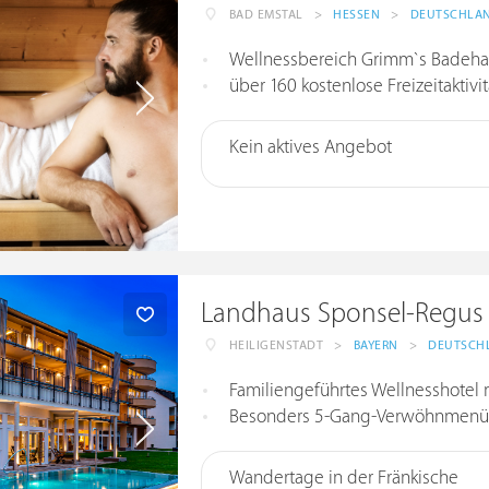
BAD EMSTAL
>
HESSEN
>
DEUTSCHLA
Wellnessbereich Grimm`s Badehaus
über 160 kostenlose Freizeitaktiv
Kein aktives Angebot
Landhaus Sponsel-Regus
HEILIGENSTADT
>
BAYERN
>
DEUTSCH
Familiengeführtes Wellnesshotel m
Besonders 5-Gang-Verwöhnmen
Wandertage in der Fränkische