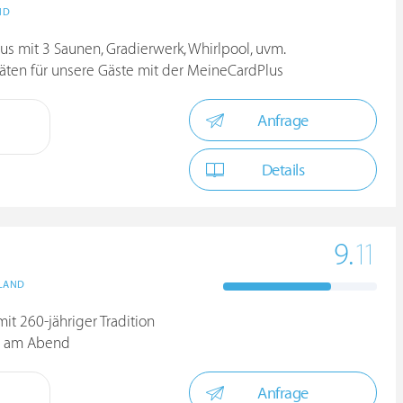
ND
 mit 3 Saunen, Gradierwerk, Whirlpool, uvm.
itäten für unsere Gäste mit der MeineCardPlus
Anfrage
Details
9.
11
LAND
it 260-jähriger Tradition
ü am Abend
Anfrage