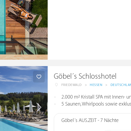
Göbel´s Schlosshotel
FRIEDEWALD
>
HESSEN
>
DEUTSCHLA
2.000 m² Kristall SPA mit Innen-
5 Saunen, Whirlpools sowie exkl
Göbel´s AUS.ZEIT - 7 Nächte