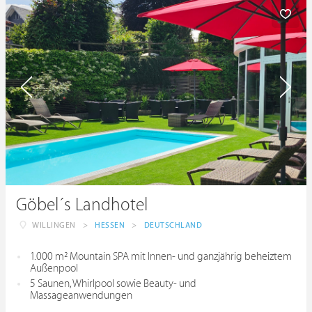
Göbel´s Landhotel
WILLINGEN
>
HESSEN
>
DEUTSCHLAND
1.000 m² Mountain SPA mit Innen- und ganzjährig beheiztem
Außenpool
5 Saunen, Whirlpool sowie Beauty- und
Massageanwendungen