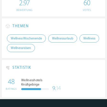
2.97
60
BEWERTUNG
VOTES
THEMEN
Wellness Wochenende
Wellnessurlaub
Wellness
Wellnessreisen
STATISTIK
48
Wellnesshotels
Knüllgebirge
9.
14
RATINGS