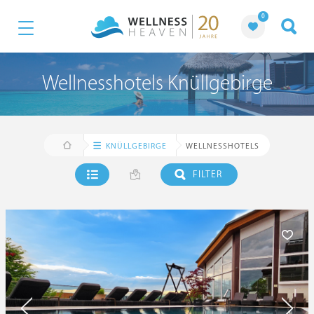
0
Wellnesshotels Knüllgebirge
KNÜLLGEBIRGE
WELLNESSHOTELS
FILTER