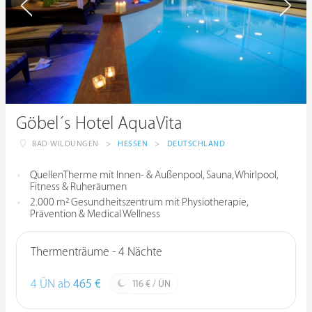
Göbel´s Hotel AquaVita
BAD WILDUNGEN
>
HESSEN
>
DEUTSCHLAND
QuellenTherme mit Innen- & Außenpool, Sauna, Whirlpool,
Fitness & Ruheräumen
2.000 m² Gesundheitszentrum mit Physiotherapie,
Prävention & Medical Wellness
Thermenträume - 4 Nächte
4 ÜN ab
465 €
116 € / ÜN