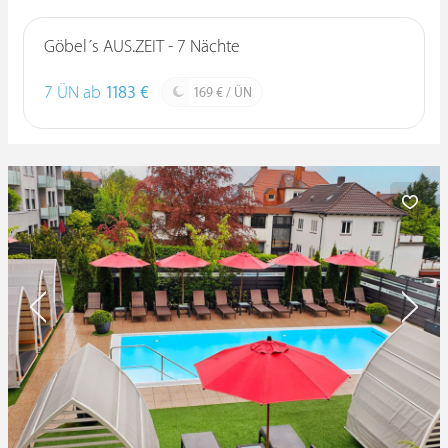
Göbel´s AUS.ZEIT - 7 Nächte
7 ÜN ab
1183 €
169 € / ÜN