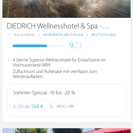
DIEDRICH Wellnesshotel & Spa - Hotel Diedrich OHG
HALLENBERG
>
NORDRHEIN-WESTFALEN
>
DEUTSCHLAND
9.
03
4 Sterne Superior Wellnesshotel für Erwachsene im
Hochsauerland NRW
Zufluchtsort und Ruheoase mit viel Raum zum
Wiederaufladen.
Sommer-Special -10 bis -20 %
4 ÜN ab
568 €
142 € / ÜN