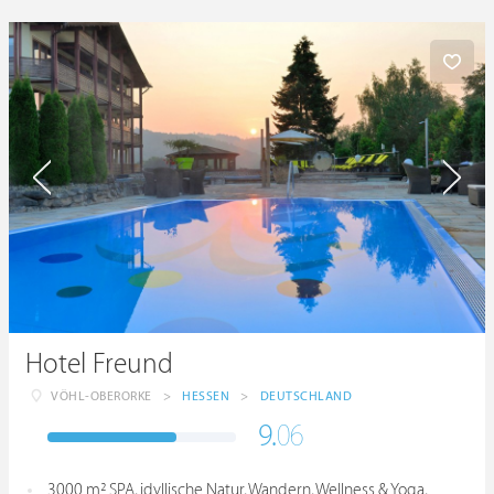
Hotel Freund
VÖHL-OBERORKE
>
HESSEN
>
DEUTSCHLAND
9.
06
3000 m² SPA, idyllische Natur, Wandern, Wellness & Yoga,