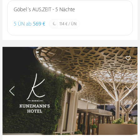
Göbel´s AUS.ZEIT - 5 Nächte
5 ÜN ab
569 €
114 € / ÜN