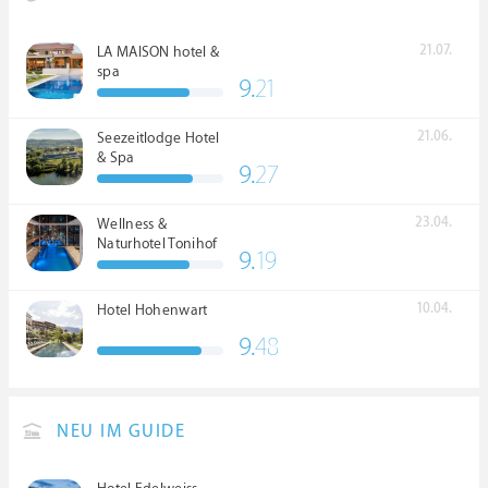
21.07.
LA MAISON hotel &
spa
9.
21
21.06.
Seezeitlodge Hotel
& Spa
9.
27
23.04.
Wellness &
Naturhotel Tonihof
9.
19
****S
10.04.
Hotel Hohenwart
9.
48
NEU IM GUIDE