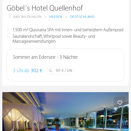
Göbel´s Hotel Quellenhof
BAD WILDUNGEN
>
HESSEN
>
DEUTSCHLAND
1.500 m² Quisisana SPA mit Innen- und beheiztem Außenpool
Saunalandschaft, Whirlpool sowie Beauty- und
Massageanwendungen
Sommer am Edersee - 3 Nächte
3 ÜN ab
302 €
101 € / ÜN