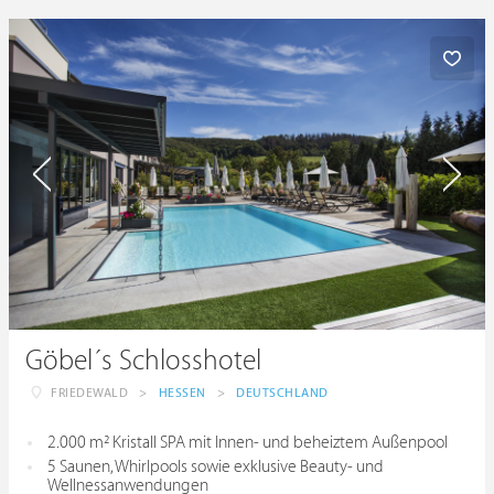
Göbel´s Schlosshotel
FRIEDEWALD
>
HESSEN
>
DEUTSCHLAND
2.000 m² Kristall SPA mit Innen- und beheiztem Außenpool
5 Saunen, Whirlpools sowie exklusive Beauty- und
Wellnessanwendungen