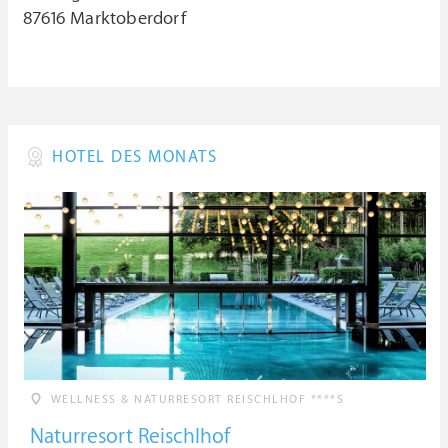
87616 Marktoberdorf
HOTEL DES MONATS
WELLNESS & NATURRESORT REISCHLHOF ****S
Naturresort Reischlhof