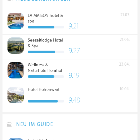
21.07.
LA MAISON hotel &
spa
9.
21
21.06.
Seezeitlodge Hotel
& Spa
9.
27
23.04.
Wellness &
Naturhotel Tonihof
9.
19
****S
10.04.
Hotel Hohenwart
9.
48
NEU IM GUIDE