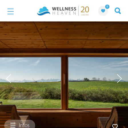
0
Infos