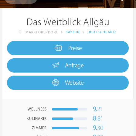
Das Weitblick Allgäu
>
BAYERN
>
DEUTSCHLAND
MARKTOBERDORF
Preise
Anfrage
Website
9.
21
WELLNESS
8.
81
KULINARIK
9.
30
ZIMMER