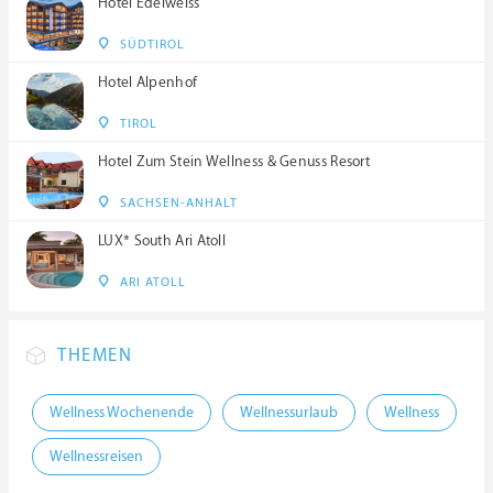
Hotel Edelweiss
SÜDTIROL
Hotel Alpenhof
TIROL
Hotel Zum Stein Wellness & Genuss Resort
SACHSEN-ANHALT
LUX* South Ari Atoll
ARI ATOLL
THEMEN
Wellness Wochenende
Wellnessurlaub
Wellness
Wellnessreisen