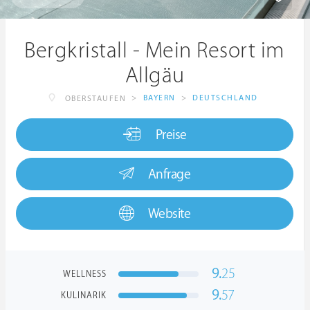
Bergkristall - Mein Resort im
Allgäu
>
BAYERN
>
DEUTSCHLAND
OBERSTAUFEN
Preise
Anfrage
Website
9.
25
WELLNESS
9.
57
KULINARIK