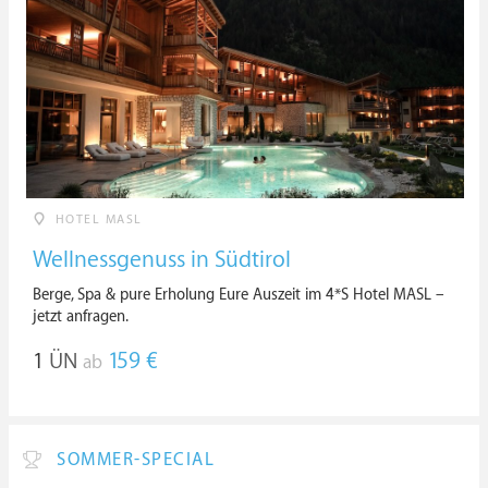
HOTEL MASL
Wellnessgenuss in Südtirol
Berge, Spa & pure Erholung Eure Auszeit im 4*S Hotel MASL –
jetzt anfragen.
1
ÜN
159 €
ab
SOMMER-SPECIAL