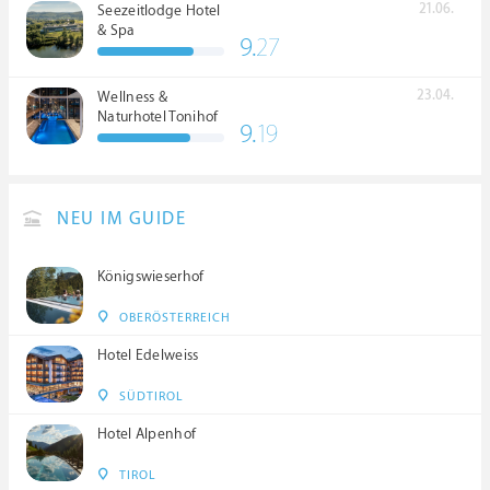
21.06.
Seezeitlodge Hotel
& Spa
9.
27
23.04.
Wellness &
Naturhotel Tonihof
9.
19
****S
NEU IM GUIDE
Königswieserhof
OBERÖSTERREICH
Hotel Edelweiss
SÜDTIROL
Hotel Alpenhof
TIROL