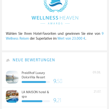
Wählen Sie Ihren Hotel-Favoriten und gewinnen Sie eine von
9
Wellness Reisen
der Superlative im
Wert von 23.000 €
.
NEUE BEWERTUNGEN
09.08.
Preidlhof Luxury
DolceVita Resort
9.
58
*****
21.07.
LA MAISON hotel &
spa
9.
21