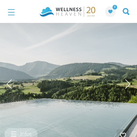
0
Infos