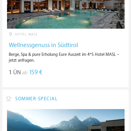
HOTEL MASL
Wellnessgenuss in Südtirol
Berge, Spa & pure Erholung Eure Auszeit im 4*S Hotel MASL –
jetzt anfragen.
1
ÜN
159 €
ab
SOMMER-SPECIAL