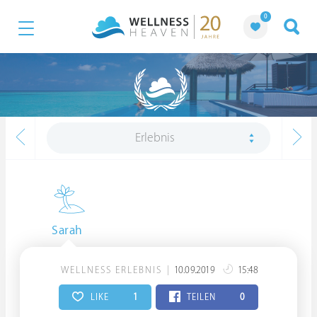
0
Erlebnis
Sarah
WELLNESS ERLEBNIS
10.09.2019
15:48
LIKE
1
TEILEN
0