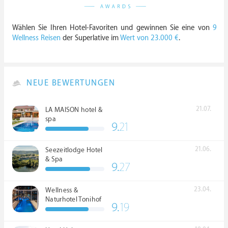
Wählen Sie Ihren Hotel-Favoriten und gewinnen Sie eine von
9
Wellness Reisen
der Superlative im
Wert von 23.000 €
.
NEUE BEWERTUNGEN
21.07.
LA MAISON hotel &
spa
9.
21
21.06.
Seezeitlodge Hotel
& Spa
9.
27
23.04.
Wellness &
Naturhotel Tonihof
9.
19
****S