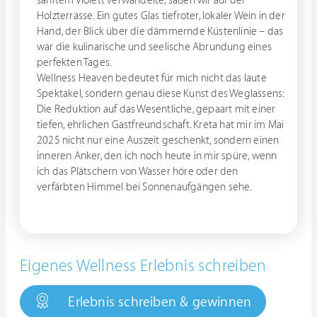
sanftem Violett verwandelte, saßen wir auf der
Holzterrasse. Ein gutes Glas tiefroter, lokaler Wein in der
Hand, der Blick über die dämmernde Küstenlinie – das
war die kulinarische und seelische Abrundung eines
perfekten Tages.
Wellness Heaven bedeutet für mich nicht das laute
Spektakel, sondern genau diese Kunst des Weglassens:
Die Reduktion auf das Wesentliche, gepaart mit einer
tiefen, ehrlichen Gastfreundschaft. Kreta hat mir im Mai
2025 nicht nur eine Auszeit geschenkt, sondern einen
inneren Anker, den ich noch heute in mir spüre, wenn
ich das Plätschern von Wasser höre oder den
verfärbten Himmel bei Sonnenaufgängen sehe.
Eigenes Wellness Erlebnis schreiben
Erlebnis schreiben & gewinnen