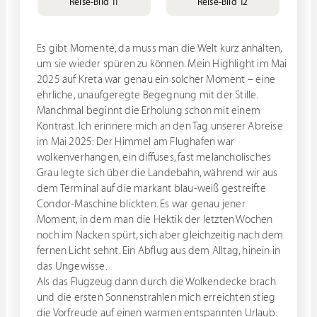
Reise-Bild 11
Reise-Bild 12
Es gibt Momente, da muss man die Welt kurz anhalten,
um sie wieder spüren zu können. Mein Highlight im Mai
2025 auf Kreta war genau ein solcher Moment – eine
ehrliche, unaufgeregte Begegnung mit der Stille.
Manchmal beginnt die Erholung schon mit einem
Kontrast. Ich erinnere mich an den Tag unserer Abreise
im Mai 2025: Der Himmel am Flughafen war
wolkenverhangen, ein diffuses, fast melancholisches
Grau legte sich über die Landebahn, während wir aus
dem Terminal auf die markant blau-weiß gestreifte
Condor-Maschine blickten. Es war genau jener
Moment, in dem man die Hektik der letzten Wochen
noch im Nacken spürt, sich aber gleichzeitig nach dem
fernen Licht sehnt. Ein Abflug aus dem Alltag, hinein in
das Ungewisse.
Als das Flugzeug dann durch die Wolkendecke brach
und die ersten Sonnenstrahlen mich erreichten stieg
die Vorfreude auf einen warmen entspannten Urlaub.