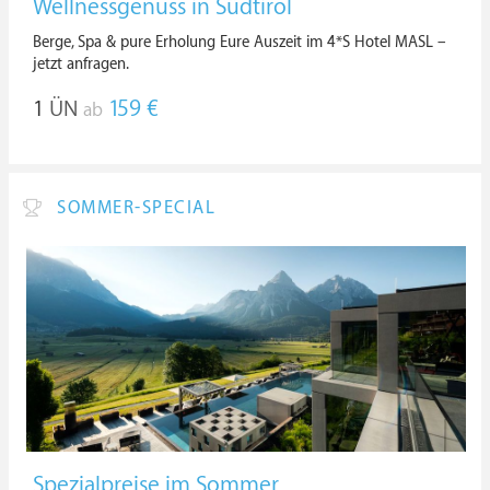
Wellnessgenuss in Südtirol
Berge, Spa & pure Erholung Eure Auszeit im 4*S Hotel MASL –
jetzt anfragen.
1
ÜN
159 €
ab
SOMMER-SPECIAL
Spezialpreise im Sommer