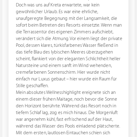
Doch was uns auf Kreta erwartete, war kein
gewöhnlicher Urlaub. Es war eine ehrliche,
unaufgeregte Begegnung mit der Langsamkeit, die
sofort beim Betreten des Resorts einsetzte. Wenn man
die Terrassentür des eigenen Zimmers aufschiebt,
verändert sich die Atmung. Vor einem liegt der private
Pool, dessen klares, türkisfarbenes Wasser fließend in
das tiefe Blau des lybischen Meeres überzugehen
scheint, flankiert von der eleganten Schlichtheit heller
Natursteine und einem sanft im Wind wehenden,
cremefarbenen Sonnenschirm. Hier wurde nicht
einfach nur Luxus gebaut – hier wurde ein Raum für
Stille geschaffen.
Mein absolutes Wellnesshighlight ereignete sich an
einem dieser frühen Maitage, noch bevor die Sonne
den Horizont berührte. Während das Resort noch in
tiefem Schlaf lag, zog es mich hinaus. Die Morgenluft
war angenehm kühl, fast erfrischend auf der Haut,
während das Wasser des Pools einladend plätscherte.
Mit dem ersten, lautlosen Eintauchen schien sich