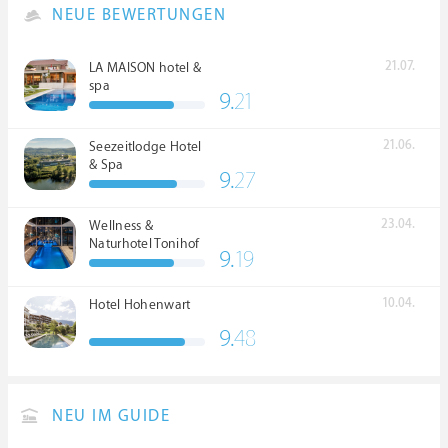
NEUE BEWERTUNGEN
21.07.
LA MAISON hotel &
spa
9.
21
21.06.
Seezeitlodge Hotel
& Spa
9.
27
23.04.
Wellness &
Naturhotel Tonihof
9.
19
****S
10.04.
Hotel Hohenwart
9.
48
NEU IM GUIDE