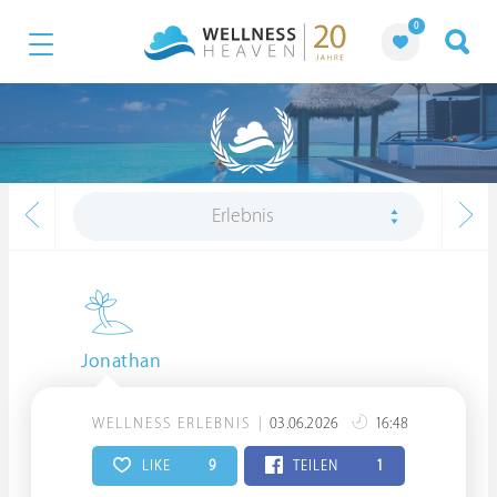
0
Erlebnis
Jonathan
WELLNESS ERLEBNIS
03.06.2026
16:48
LIKE
9
TEILEN
1