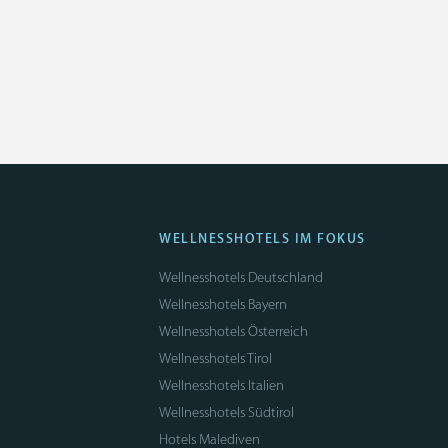
WELLNESSHOTELS IM FOKUS
Wellnesshotels Deutschland
Wellnesshotels Bayern
Wellnesshotels Österreich
Wellnesshotels Tirol
Wellnesshotels Italien
Wellnesshotels Südtirol
Hotels Malediven