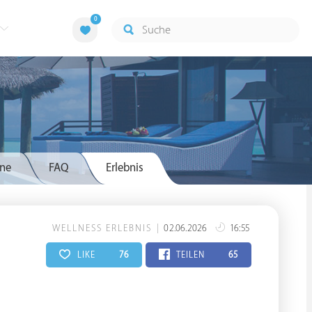
0
ne
FAQ
Erlebnis
WELLNESS ERLEBNIS
02.06.2026
16:55
LIKE
76
TEILEN
65