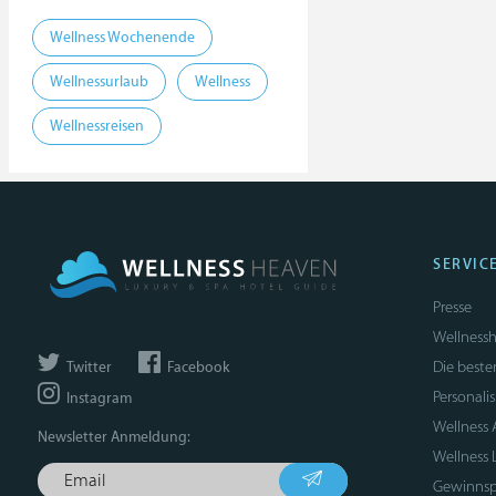
Wellness Wochenende
Wellnessurlaub
Wellness
Wellnessreisen
SERVIC
Presse
Wellnessh
Die beste
Twitter
Facebook
Personali
Instagram
Wellness
Newsletter Anmeldung:
Wellness 
Gewinnsp