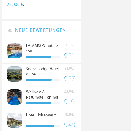
23.000 €
.
NEUE BEWERTUNGEN
21.07.
LA MAISON hotel &
spa
9.
21
21.06.
Seezeitlodge Hotel
& Spa
9.
27
23.04.
Wellness &
Naturhotel Tonihof
9.
19
****S
10.04.
Hotel Hohenwart
9.
48