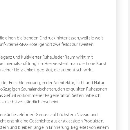
die einen bleibenden Eindruck hinterlassen, weil sie weit
nf-Sterne-SPA-Hotel gehört zweifellos zur zweiten
leganz und kultivierter Ruhe. Jeder Raum wirkt mit
ei niemals aufdringlich. Hier versteht man die hohe Kunst
n einer Herzlichkeit geprägt, die authentisch wirkt.
 der Entschleunigung, in der Architektur, Licht und Natur
roßzügigen Saunalandschaften, den exquisiten Ruhezonen
s Gefühl vollkommener Regeneration. Selten habe ich
so selbstverständlich erscheint.
enküche zelebriert Genuss auf höchstem Niveau und
icht erzählt eine Geschichte aus erstklassigen Produkten,
stern und bleiben lange in Erinnerung. Begleitet von einem