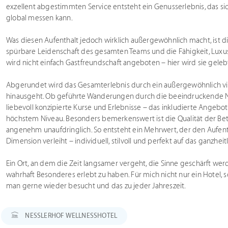
exzellent abgestimmten Service entsteht ein Genusserlebnis, das 
global messen kann.
Was diesen Aufenthalt jedoch wirklich außergewöhnlich macht, ist di
spürbare Leidenschaft des gesamten Teams und die Fähigkeit, Luxus 
wird nicht einfach Gastfreundschaft angeboten – hier wird sie geleb
Abgerundet wird das Gesamterlebnis durch ein außergewöhnlich viel
hinausgeht. Ob geführte Wanderungen durch die beeindruckende Nat
liebevoll konzipierte Kurse und Erlebnisse – das inkludierte Ange
höchstem Niveau. Besonders bemerkenswert ist die Qualität der Bet
angenehm unaufdringlich. So entsteht ein Mehrwert, der den Aufenth
Dimension verleiht – individuell, stilvoll und perfekt auf das ganzh
Ein Ort, an dem die Zeit langsamer vergeht, die Sinne geschärft we
wahrhaft Besonderes erlebt zu haben. Für mich nicht nur ein Hotel,
man gerne wieder besucht und das zu jeder Jahreszeit.
NESSLERHOF WELLNESSHOTEL