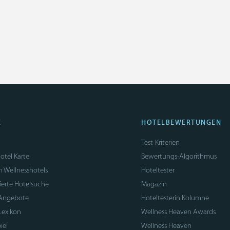
E
HOTELBEWERTUNGEN
Test-Kriterien
otel Karte
Bewertungs-Algorithmus
n Wellnesshotels
Hoteltester
sierte Hotelsuche
Magazin
 Angebote
Hoteltesterin Kolumne
Lexikon
Wellness Heaven Awards
iel
Wellness Heaven