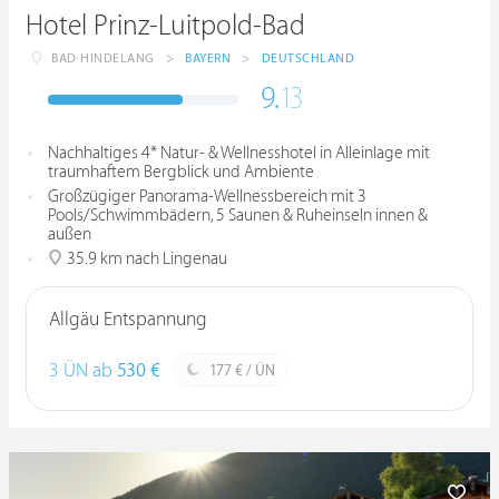
Hotel Prinz-Luitpold-Bad
BAD HINDELANG
>
BAYERN
>
DEUTSCHLAND
9.
13
Nachhaltiges 4* Natur- & Wellnesshotel in Alleinlage mit
traumhaftem Bergblick und Ambiente
Großzügiger Panorama-Wellnessbereich mit 3
Pools/Schwimmbädern, 5 Saunen & Ruheinseln innen &
außen
35.9 km nach Lingenau
Allgäu Entspannung
3 ÜN ab
530 €
177 € / ÜN