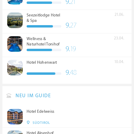
9.
21
21.06.
Seezeitlodge Hotel
& Spa
9.
27
23.04.
Wellness &
Naturhotel Tonihof
9.
19
****S
10.04.
Hotel Hohenwart
9.
48
NEU IM GUIDE
Hotel Edelweiss
SÜDTIROL
Hotel Alpenhof