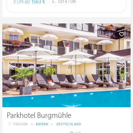
3 ÜN ab
1563 €
521 € / ÜN
Parkhotel Burgmühle
FISCHEN
>
BAYERN
>
DEUTSCHLAND