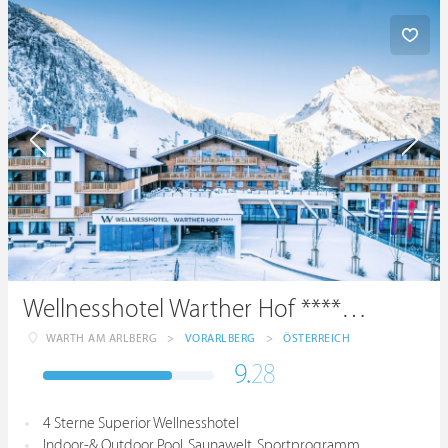
Wellnesshotel Warther Hof ****superior
WARTH AM ARLBERG
>
VORARLBERG
>
ÖSTERREICH
9.
28
4 Sterne Superior Wellnesshotel
Indoor-& Outdoor Pool, Saunawelt, Sportprogramm,