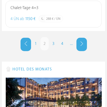
Chalet-Tage 4=3
4 ÜN ab
1150 €
288 € / ÜN
1
2
3
4
...
HOTEL DES MONATS