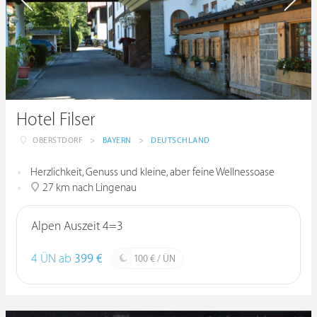
Hotel Filser
OBERSTDORF
>
BAYERN
>
DEUTSCHLAND
Herzlichkeit, Genuss und kleine, aber feine Wellnessoase
27 km nach Lingenau
Alpen Auszeit 4=3
4 ÜN ab
399 €
100 € / ÜN