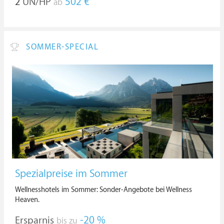
2
ÜN/HP
502 €
ab
SOMMER-SPECIAL
Spezialpreise im Sommer
Wellnesshotels im Sommer: Sonder-Angebote bei Wellness
Heaven.
Ersparnis
-20 %
bis zu