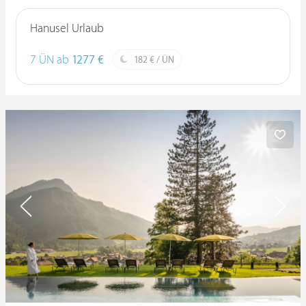
Hanusel Urlaub
7 ÜN ab
1277 €
182 € / ÜN