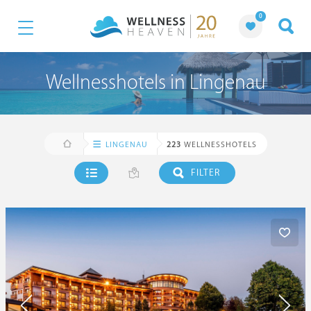
0
Wellnesshotels in Lingenau
LINGENAU
223
WELLNESSHOTELS
FILTER