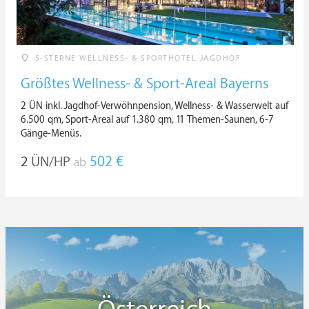
5-STERNE WELLNESS- & SPORTHOTEL JAGDHOF
Größtes Wellness- & Sport-Areal Bayerns
2 ÜN inkl. Jagdhof-Verwöhnpension, Wellness- & Wasserwelt auf
6.500 qm, Sport-Areal auf 1.380 qm, 11 Themen-Saunen, 6-7
Gänge-Menüs.
2
ÜN/HP
502 €
ab