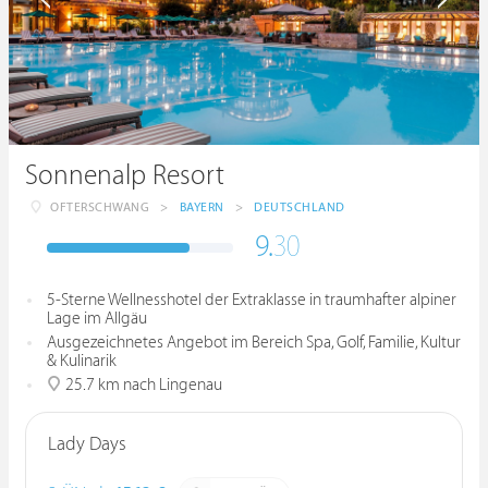
Sonnenalp Resort
OFTERSCHWANG
>
BAYERN
>
DEUTSCHLAND
9.
30
5-Sterne Wellnesshotel der Extraklasse in traumhafter alpiner
Lage im Allgäu
Ausgezeichnetes Angebot im Bereich Spa, Golf, Familie, Kultur
& Kulinarik
25.7 km nach Lingenau
Lady Days