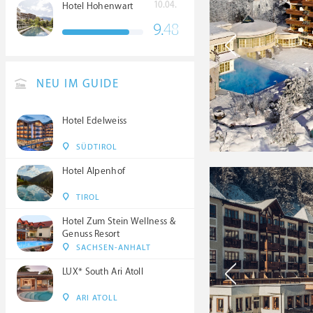
10.04.
Hotel Hohenwart
9.
48
NEU IM GUIDE
Hotel Edelweiss
SÜDTIROL
Hotel Alpenhof
TIROL
Hotel Zum Stein Wellness &
Genuss Resort
SACHSEN-ANHALT
LUX* South Ari Atoll
ARI ATOLL