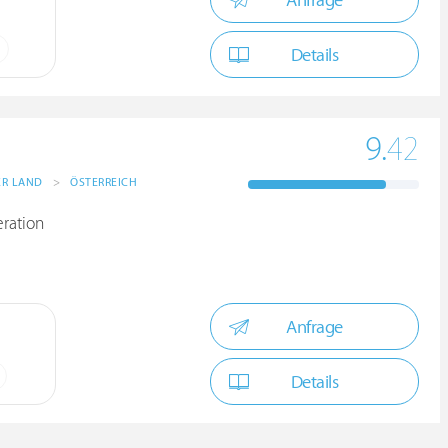
Anfrage
Details
9.
42
ER LAND
>
ÖSTERREICH
eration
Anfrage
Details