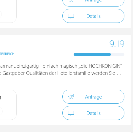
Details
9.
19
TERREICH
harmant, einzigartig - einfach magisch „die HOCHKÖNIGIN“
stgeber-Qualitäten der Hoteliersfamilie werden Sie begeistern
Anfrage
g
Details