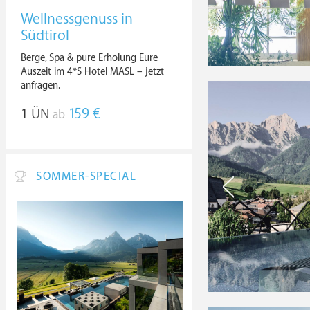
Wellnessgenuss in
Südtirol
Berge, Spa & pure Erholung Eure
Auszeit im 4*S Hotel MASL – jetzt
anfragen.
1
ÜN
159 €
ab
SOMMER-SPECIAL