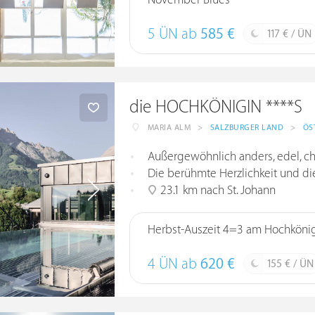
November Blues
5 ÜN ab
585 €
117 € / ÜN
die HOCHKÖNIGIN ****S
MARIA ALM
>
SALZBURGER LAND
>
ÖS
Außergewöhnlich anders, edel, c
Die berühmte Herzlichkeit und die Ga
23.1 km nach St. Johann
Herbst-Auszeit 4=3 am Hochköni
4 ÜN ab
620 €
155 € / ÜN