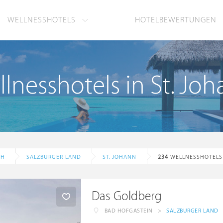
WELLNESSHOTELS
HOTELBEWERTUNGEN
lnesshotels in St. Jo
CH
SALZBURGER LAND
ST. JOHANN
234
WELLNESSHOTELS
Das Goldberg
BAD HOFGASTEIN
>
SALZBURGER LAND