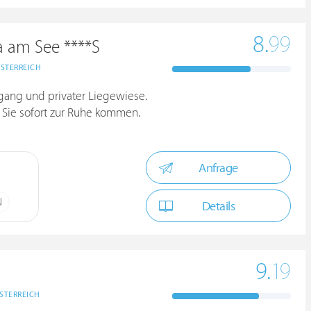
8.
99
a am See ****S
STERREICH
gang und privater Liegewiese.
 Sie sofort zur Ruhe kommen.
Anfrage
N
Details
9.
19
STERREICH