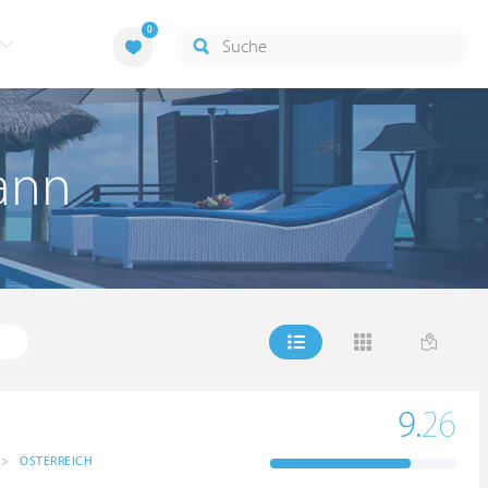
0
hann
9.
26
>
ÖSTERREICH