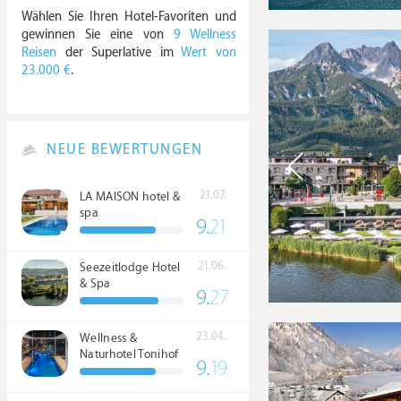
Wählen Sie Ihren Hotel-Favoriten und
gewinnen Sie eine von
9 Wellness
Reisen
der Superlative im
Wert von
23.000 €
.
NEUE BEWERTUNGEN
21.07.
LA MAISON hotel &
spa
9.
21
21.06.
Seezeitlodge Hotel
& Spa
9.
27
23.04.
Wellness &
Naturhotel Tonihof
9.
19
****S