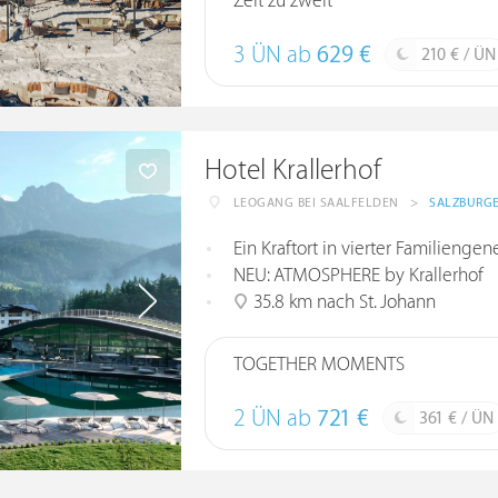
Zeit zu zweit
3 ÜN ab
629 €
210 € / ÜN
Hotel Krallerhof
LEOGANG BEI SAALFELDEN
>
SALZBURG
Ein Kraftort in vierter Familiengen
NEU: ATMOSPHERE by Krallerhof
35.8 km nach St. Johann
TOGETHER MOMENTS
2 ÜN ab
721 €
361 € / ÜN