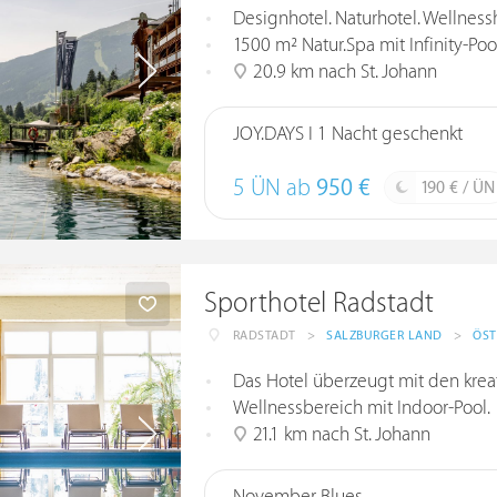
Designhotel. Naturhotel. Wellnessho
1500 m² Natur.Spa mit Infinity-Poo
20.9 km nach St. Johann
JOY.DAYS I 1 Nacht geschenkt
5 ÜN ab
950 €
190 € / ÜN
Sporthotel Radstadt
RADSTADT
>
SALZBURGER LAND
>
ÖST
Das Hotel überzeugt mit den krea
Wellnessbereich mit Indoor-Pool.
21.1 km nach St. Johann