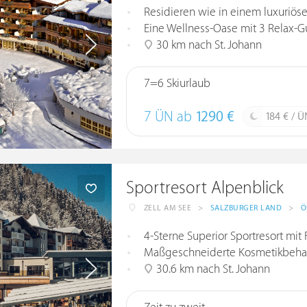
Residieren wie in einem luxuriöse
Eine Wellness-Oase mit 3 Relax-Gu
30 km nach St. Johann
7=6 Skiurlaub
7 ÜN ab
1290 €
184 € / Ü
Sportresort Alpenblick
ZELL AM SEE
>
SALZBURGER LAND
>
Ö
4-Sterne Superior Sportresort mi
Maßgeschneiderte Kosmetikbeha
30.6 km nach St. Johann