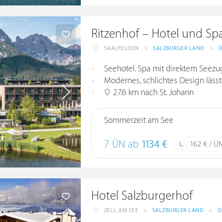
Ritzenhof – Hotel und Sp
SAALFELDEN
>
SALZBURGER LAND
>
Ö
Seehotel. Spa mit direktem Seezu
Modernes, schlichtes Design lässt
27.6 km nach St. Johann
Sommerzeit am See
7 ÜN ab
1134 €
162 € / Ü
Hotel Salzburgerhof
ZELL AM SEE
>
SALZBURGER LAND
>
Ö