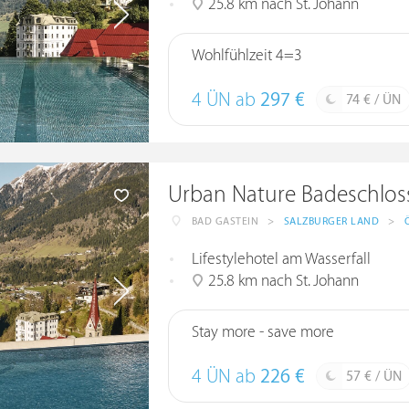
25.8 km nach St. Johann
Wohlfühlzeit 4=3
4 ÜN ab
297 €
74 € / ÜN
Urban Nature Badeschlos
BAD GASTEIN
>
SALZBURGER LAND
>
Lifestylehotel am Wasserfall
25.8 km nach St. Johann
Stay more - save more
4 ÜN ab
226 €
57 € / ÜN