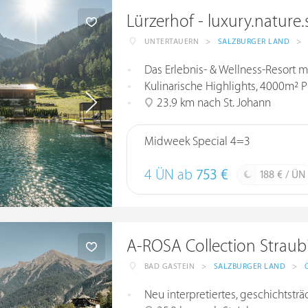
Lürzerhof - luxury.nature
UNTERTAUERN
>
SALZBURGER LAND
>
Das Erlebnis- & Wellness-Resort 
Kulinarische Highlights, 4000m² P
23.9 km nach St. Johann
Midweek Special 4=3
4 ÜN ab
753 €
188 € / ÜN
A-ROSA Collection Straub
BAD GASTEIN
>
SALZBURGER LAND
>
Neu interpretiertes, geschichtstr