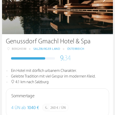
Genussdorf Gmachl Hotel & Spa
BERGHEIM
>
SALZBURGER LAND
>
ÖSTERREICH
9.
34
Ein Hotel mit dörflich urbanem Charakter.
Gelebte Tradition mit viel Gespür im modernen Kleid.
4.1 km nach Salzburg
Sommertage
4 ÜN ab
1040 €
260 € / ÜN