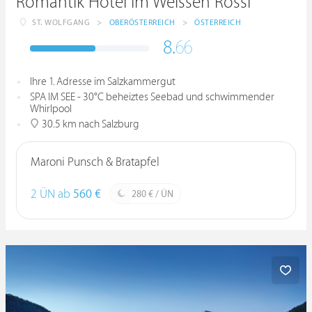
Romantik Hotel Im Weissen Rössl
ST. WOLFGANG
>
OBERÖSTERREICH
>
ÖSTERREICH
8.
66
Ihre 1. Adresse im Salzkammergut
SPA IM SEE - 30°C beheiztes Seebad und schwimmender
Whirlpool
30.5 km nach Salzburg
Maroni Punsch & Bratapfel
2 ÜN ab
560 €
280 € / ÜN