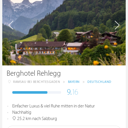
Berghotel Rehlegg
RAMSAU BEI BERCHTESGADEN
>
BAYERN
>
DEUTSCHLAND
9.
16
Einfacher Luxus & viel Ruhe mitten in der Natur
Nachhaltig
25.2 km nach Salzburg