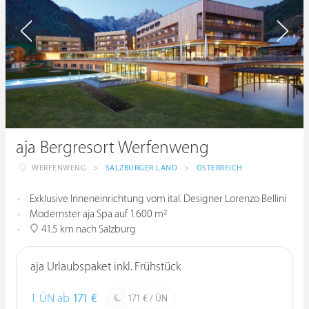
aja Bergresort Werfenweng
WERFENWENG
>
SALZBURGER LAND
>
ÖSTERREICH
Exklusive Inneneinrichtung vom ital. Designer Lorenzo Bellini
Modernster aja Spa auf 1.600 m²
41.5 km nach Salzburg
aja Urlaubspaket inkl. Frühstück
1 ÜN ab
171 €
171 € / ÜN