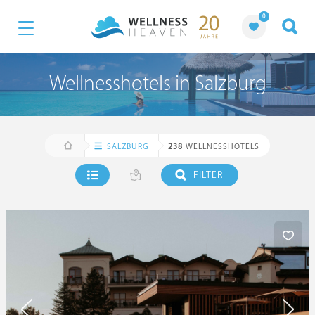
0
Wellnesshotels in Salzburg
SALZBURG
238
WELLNESSHOTELS
FILTER