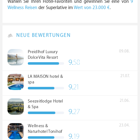
Wählen Sie Ihren Hotel-Favoriten und gewinnen Sie eine von
9
Wellness Reisen
der Superlative im
Wert von 23.000 €
.
NEUE BEWERTUNGEN
09.08.
Preidlhof Luxury
DolceVita Resort
9.
58
*****
21.07.
LA MAISON hotel &
spa
9.
21
21.06.
Seezeitlodge Hotel
& Spa
9.
27
23.04.
Wellness &
Naturhotel Tonihof
9.
19
****S