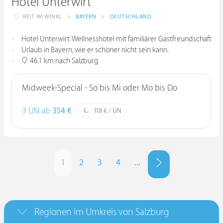
Hotel Unterwirt
REIT IM WINKL
>
BAYERN
>
DEUTSCHLAND
Hotel Unterwirt: Wellnesshotel mit familiärer Gastfreundschaft
Urlaub in Bayern, wie er schöner nicht sein kann.
46.1 km nach Salzburg
Midweek-Special - So bis Mi oder Mo bis Do
3 ÜN ab
354 €
118 € / ÜN
1
2
3
4
...
Regionen im Umkreis von Salzburg