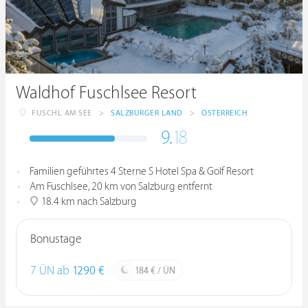
Waldhof Fuschlsee Resort
FUSCHL AM SEE
>
SALZBURGER LAND
>
ÖSTERREICH
9.
18
Familien geführtes 4 Sterne S Hotel Spa & Golf Resort
Am Fuschlsee, 20 km von Salzburg entfernt
18.4 km nach Salzburg
Bonustage
7 ÜN ab
1290 €
184 € / ÜN