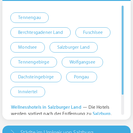
Tennengau
Berchtesgadener Land
Fuschlsee
Mondsee
Salzburger Land
Tennengebirge
Wolfgangsee
Dachsteingebirge
Pongau
Innviertel
Wellnesshotels in Salzburger Land
— Die Hotels
werden sortiert nach der Entfernung zu
Salzburg
.
Weitere Ergebnisse:
Salzburg, Österreich | Salzburg
Städte im Umkreis von Salzburg