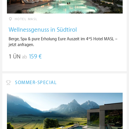
HOTEL MASL
Wellnessgenuss in Südtirol
Berge, Spa & pure Erholung Eure Auszeit im 4*S Hotel MASL –
jetzt anfragen.
1
ÜN
159 €
ab
SOMMER-SPECIAL