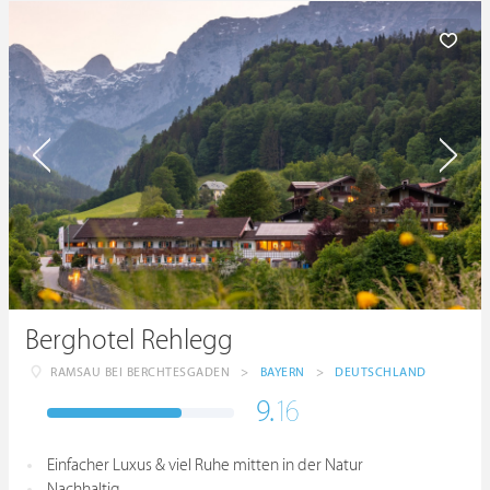
Berghotel Rehlegg
RAMSAU BEI BERCHTESGADEN
>
BAYERN
>
DEUTSCHLAND
9.
16
Einfacher Luxus & viel Ruhe mitten in der Natur
Nachhaltig