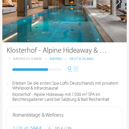
Klosterhof - Alpine Hideaway & Spa
BAYERISCH GMAIN
>
BAYERN
>
DEUTSCHLAND
9.
18
Erleben Sie die ersten Spa-Lofts Deutschlands mit privatem
Whirlpool & Infrarotsauna!
Klosterhof - Alpine Hideaway mit 1.500 m² SPA im
Berchtesgadener Land bei Salzburg & Bad Reichenhall
Romantiktage & Wellness
3 ÜN ab
584 €
195 € / ÜN