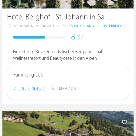
Hotel Berghof | St. Johann in Salzburg
ST. JOHANN IM PONGAU
>
SALZBURGER LAND
>
ÖSTERREICH
8.
87
Ein Ort zum Relaxen in idyllischer Berglandschaft
Wellnessresort und Beautyoase in den Alpen
Familienglück
7 ÜN ab
1015 €
145 € / ÜN