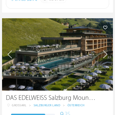
DAS EDELWEISS Salzburg Mountain Resort
GROSSARL
>
SALZBURGER LAND
>
ÖSTERREICH
9.
35