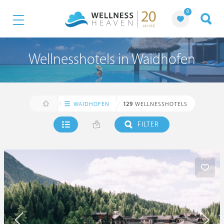
0
Wellnesshotels in Waidhofen
WAIDHOFEN
129
WELLNESSHOTELS
FILTER