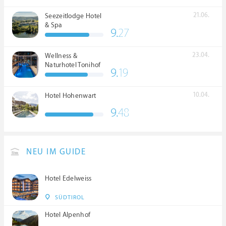
21.06.
Seezeitlodge Hotel
& Spa
9.
27
23.04.
Wellness &
Naturhotel Tonihof
9.
19
****S
10.04.
Hotel Hohenwart
9.
48
NEU IM GUIDE
Hotel Edelweiss
SÜDTIROL
Hotel Alpenhof