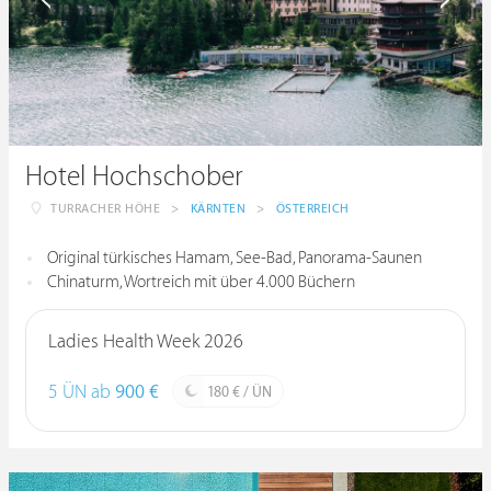
Hotel Hochschober
TURRACHER HÖHE
>
KÄRNTEN
>
ÖSTERREICH
Original türkisches Hamam, See-Bad, Panorama-Saunen
Chinaturm, Wortreich mit über 4.000 Büchern
Ladies Health Week 2026
5 ÜN ab
900 €
180 € / ÜN