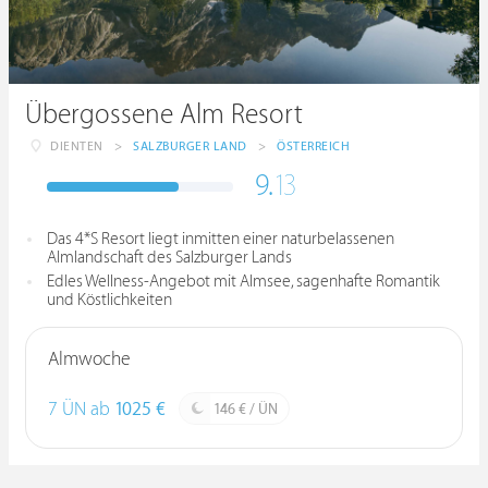
Übergossene Alm Resort
DIENTEN
>
SALZBURGER LAND
>
ÖSTERREICH
9.
13
Das 4*S Resort liegt inmitten einer naturbelassenen
Almlandschaft des Salzburger Lands
Edles Wellness-Angebot mit Almsee, sagenhafte Romantik
und Köstlichkeiten
Almwoche
7 ÜN ab
1025 €
146 € / ÜN