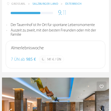
GROSSARL
>
SALZBURGER LAND
>
ÖSTERREICH
9.
11
Der Tauernhof ist Ihr Ort für spontane Lebensmomente
Auszeit zu zweit, mit den besten Freunden oder mit der
Familie
Almerlebniswoche
7 ÜN ab
985 €
141 € / ÜN