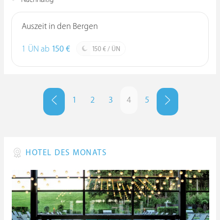
Auszeit in den Bergen
1 ÜN ab
150 €
150 € / ÜN
1
2
3
4
5
HOTEL DES MONATS