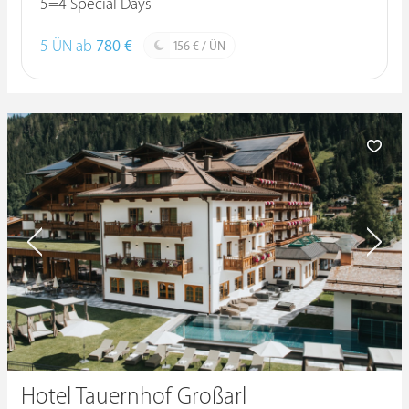
5=4 Special Days
5 ÜN ab
780 €
156 € / ÜN
Hotel Tauernhof Großarl