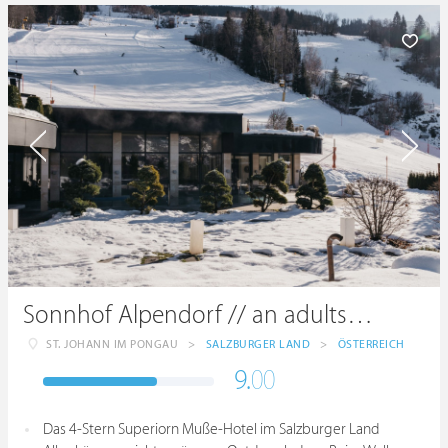
Sonnhof Alpendorf // an adults only place.
ST. JOHANN IM PONGAU
>
SALZBURGER LAND
>
ÖSTERREICH
9.
00
Das 4-Stern Superiorn Muße-Hotel im Salzburger Land