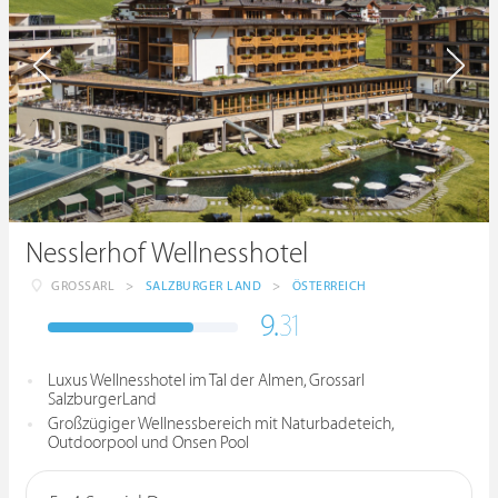
Nesslerhof Wellnesshotel
GROSSARL
>
SALZBURGER LAND
>
ÖSTERREICH
9.
31
Luxus Wellnesshotel im Tal der Almen, Grossarl
SalzburgerLand
Großzügiger Wellnessbereich mit Naturbadeteich,
Outdoorpool und Onsen Pool