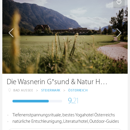
Die Wasnerin G’sund & Natur Hotel
BAD AUSSEE
>
STEIERMARK
>
ÖSTERREICH
9.
21
Tiefenenstpannungsrituale, bestes Yogahotel Österreichs
natürliche Entschleunigung, Literaturhotel, Outdoor-Guides