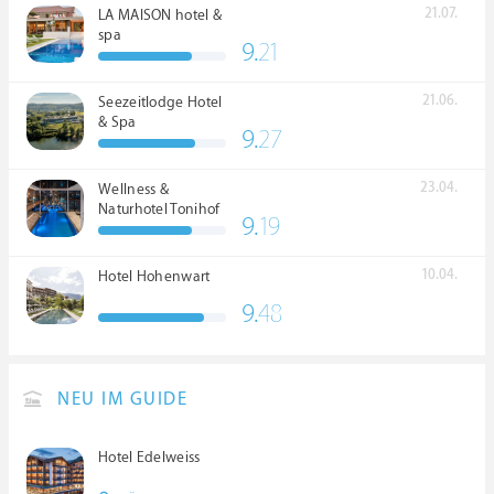
21.07.
LA MAISON hotel &
spa
9.
21
21.06.
Seezeitlodge Hotel
& Spa
9.
27
23.04.
Wellness &
Naturhotel Tonihof
9.
19
****S
10.04.
Hotel Hohenwart
9.
48
NEU IM GUIDE
Hotel Edelweiss