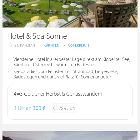
Hotel & Spa Sonne
ST. KANZIAN
>
KÄRNTEN
>
ÖSTERREICH
Viersterne Hotel in allerbester Lage direkt am Klopeiner See,
Kärnten – Österreichs wärmsten Badesee
Seeparadies vom Feinsten mit Strandbad, Liegewiese,
Badestegen und ganz viel Platz für Sonnenanbeter
4=3 Goldener Herbst & Genusswandern
4 ÜN ab
300 €
75 € / ÜN