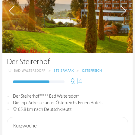
Der Steirerhof
BAD WALTERSDORF
>
STEIERMARK
>
ÖSTERREICH
9.
14
Der Steirerhof***** Bad Waltersdorf
Die Top-Adresse unter Österreichs Ferien Hotels
65.8 km nach Deutschkreutz
Kurzwoche