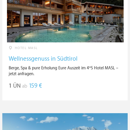
HOTEL MASL
Wellnessgenuss in Südtirol
Berge, Spa & pure Erholung Eure Auszeit im 4*S Hotel MASL –
jetzt anfragen.
1
ÜN
159 €
ab