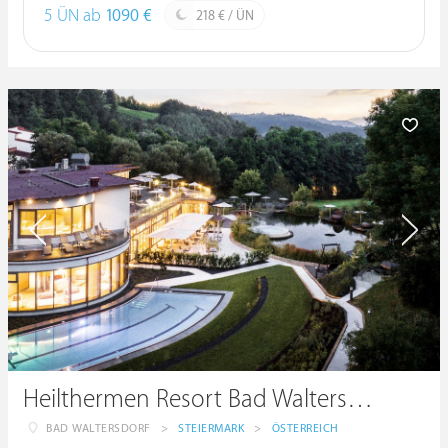
5 ÜN ab
1090 €
218 € / ÜN
Heilthermen Resort Bad Waltersdorf
BAD WALTERSDORF
>
STEIERMARK
>
ÖSTERREICH