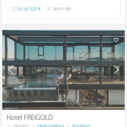
2 ÜN ab
525 €
263 € / ÜN
Hotel FREIGOLD
FREISTADT
>
OBERÖSTERREICH
>
ÖSTERREICH