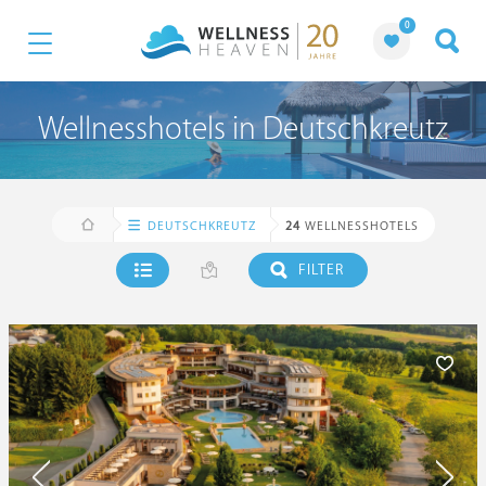
0
Wellnesshotels in Deutschkreutz
DEUTSCHKREUTZ
24
WELLNESSHOTELS
FILTER