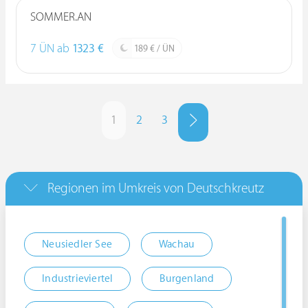
SOMMER.AN
7 ÜN ab
1323 €
189 € / ÜN
1
2
3
Regionen im Umkreis von Deutschkreutz
Neusiedler See
Wachau
Industrieviertel
Burgenland