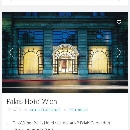
Palais Hotel Wien
WIEN
>
NIEDERÖSTERREICH
>
ÖSTERREICH
Das Wiener Palais Hotel besteht aus 2 Palais Gebäuden
Herrliche Lage in Wien