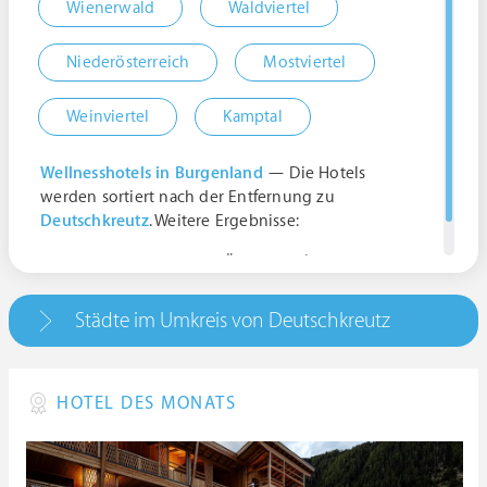
Wienerwald
Waldviertel
Niederösterreich
Mostviertel
Weinviertel
Kamptal
Wellnesshotels in Burgenland
— Die Hotels
werden sortiert nach der Entfernung zu
Deutschkreutz
. Weitere Ergebnisse:
7301 Deutschkreutz, Österreich | Burgenland
Städte im Umkreis von Deutschkreutz
HOTEL DES MONATS