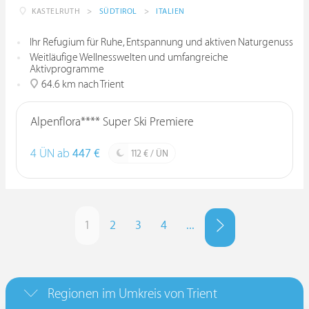
KASTELRUTH
>
SÜDTIROL
>
ITALIEN
Ihr Refugium für Ruhe, Entspannung und aktiven Naturgenuss
Weitläufige Wellnesswelten und umfangreiche
Aktivprogramme
64.6 km nach Trient
Alpenflora**** Super Ski Premiere
4 ÜN ab
447 €
112 € / ÜN
1
2
3
4
...
Regionen im Umkreis von Trient