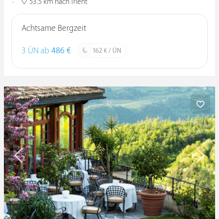
53.5 km nach Trient
Achtsame Bergzeit
3 ÜN ab
486 €
162 € / ÜN