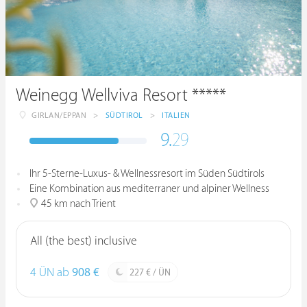
Weinegg Wellviva Resort *****
GIRLAN/EPPAN
>
SÜDTIROL
>
ITALIEN
9.
29
Ihr 5-Sterne-Luxus- & Wellnessresort im Süden Südtirols
Eine Kombination aus mediterraner und alpiner Wellness
45 km nach Trient
All (the best) inclusive
4 ÜN ab
908 €
227 € / ÜN