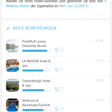
Wählen Sie Ihren Hotel-Favoriten und gewinnen Sie eine von
9
Wellness Reisen
der Superlative im
Wert von 23.000 €
.
NEUE BEWERTUNGEN
09.08.
Preidlhof Luxury
DolceVita Resort
9.
58
*****
21.07.
LA MAISON hotel &
spa
9.
21
21.06.
Seezeitlodge Hotel
& Spa
9.
27
23.04.
Wellness &
Naturhotel Tonihof
9.
19
****S