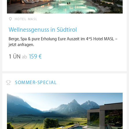
HOTEL MASL
Wellnessgenuss in Südtirol
Berge, Spa & pure Erholung Eure Auszeit im 4*S Hotel MASL –
jetzt anfragen.
1
ÜN
159 €
ab
SOMMER-SPECIAL