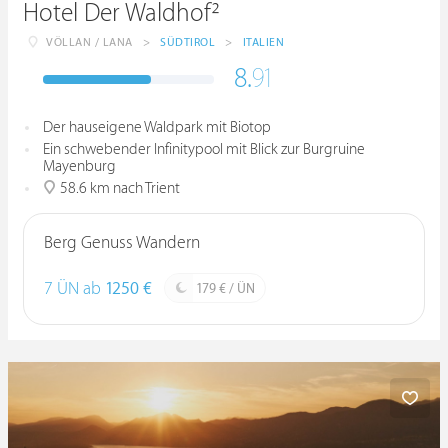
Hotel Der Waldhof²
VÖLLAN / LANA
>
SÜDTIROL
>
ITALIEN
8.
91
Der hauseigene Waldpark mit Biotop
Ein schwebender Infinitypool mit Blick zur Burgruine
Mayenburg
58.6 km nach Trient
Berg Genuss Wandern
7 ÜN ab
1250 €
179 € / ÜN