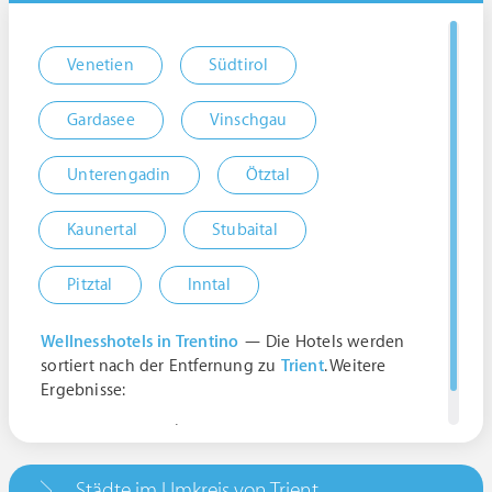
Venetien
Südtirol
Gardasee
Vinschgau
Unterengadin
Ötztal
Kaunertal
Stubaital
Pitztal
Inntal
Wellnesshotels in Trentino
— Die Hotels werden
sortiert nach der Entfernung zu
Trient
. Weitere
Ergebnisse:
Trient, Italien | Trentino-Alto Adige
Städte im Umkreis von Trient