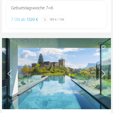
Geburtstagswoche 7=6
7 ÜN ab
1320 €
189 € / ÜN