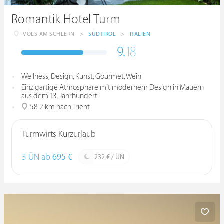
Romantik Hotel Turm
VÖLS AM SCHLERN
>
SÜDTIROL
>
ITALIEN
9.
18
Wellness, Design, Kunst, Gourmet, Wein
Einzigartige Atmosphäre mit modernem Design in Mauern
aus dem 13. Jahrhundert
58.2 km nach Trient
Turmwirts Kurzurlaub
3 ÜN ab
695 €
232 € / ÜN