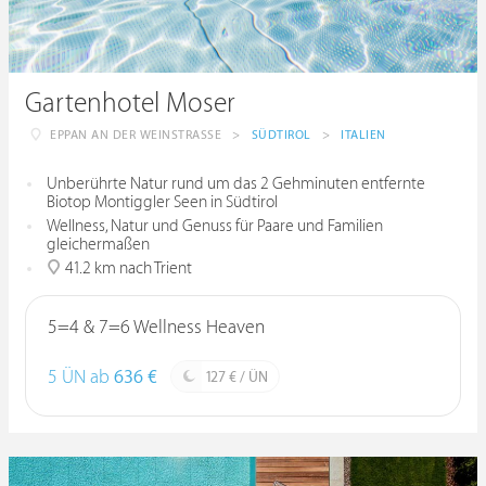
Gartenhotel Moser
EPPAN AN DER WEINSTRASSE
>
SÜDTIROL
>
ITALIEN
Unberührte Natur rund um das 2 Gehminuten entfernte
Biotop Montiggler Seen in Südtirol
Wellness, Natur und Genuss für Paare und Familien
gleichermaßen
41.2 km nach Trient
5=4 & 7=6 Wellness Heaven
5 ÜN ab
636 €
127 € / ÜN