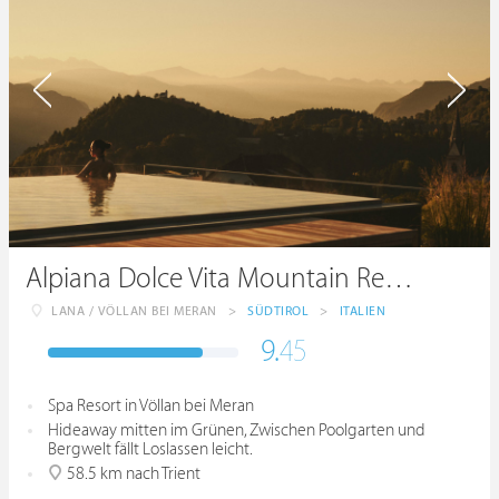
Alpiana Dolce Vita Mountain Resort & Spa
LANA / VÖLLAN BEI MERAN
>
SÜDTIROL
>
ITALIEN
9.
45
Spa Resort in Völlan bei Meran
Hideaway mitten im Grünen, Zwischen Poolgarten und
Bergwelt fällt Loslassen leicht.
58.5 km nach Trient