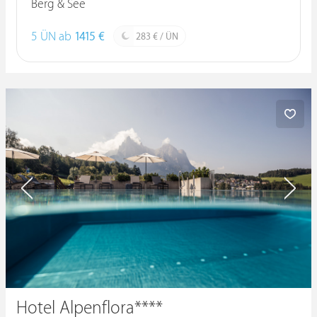
Berg & See
5 ÜN ab
1415 €
283 € / ÜN
Hotel Alpenflora****