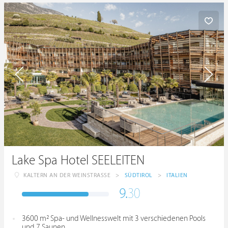
Lake Spa Hotel SEELEITEN
KALTERN AN DER WEINSTRASSE
>
SÜDTIROL
>
ITALIEN
9.
30
3600 m² Spa- und Wellnesswelt mit 3 verschiedenen Pools
und 7 Saunen