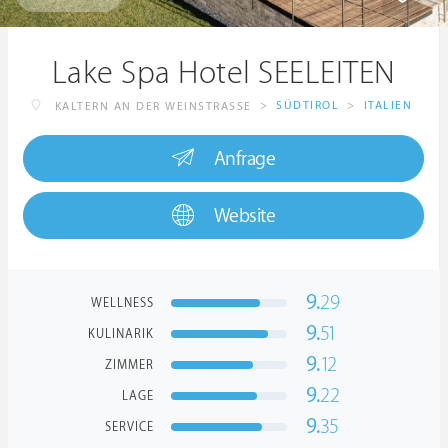
Lake Spa Hotel SEELEITEN
>
SÜDTIROL
>
ITALIEN
KALTERN AN DER WEINSTRASSE
Anfrage
Website
9.
29
WELLNESS
9.
51
KULINARIK
9.
12
ZIMMER
9.
22
LAGE
9.
35
SERVICE