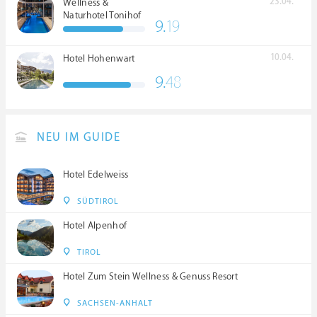
23.04.
Wellness &
Naturhotel Tonihof
9.
19
****S
10.04.
Hotel Hohenwart
9.
48
NEU IM GUIDE
Hotel Edelweiss
SÜDTIROL
Hotel Alpenhof
TIROL
Hotel Zum Stein Wellness & Genuss Resort
SACHSEN-ANHALT