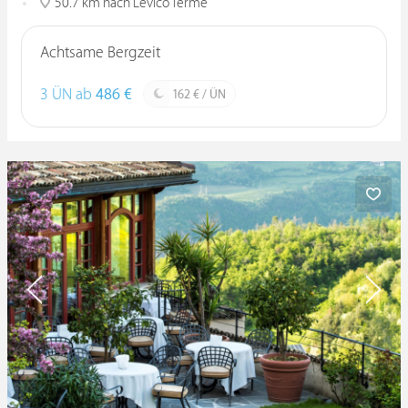
50.7 km nach Levico Terme
Achtsame Bergzeit
3 ÜN ab
486 €
162 € / ÜN