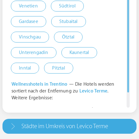
Venetien
Südtirol
Gardasee
Stubaital
Vinschgau
Ötztal
Unterengadin
Kaunertal
Inntal
Pitztal
Wellnesshotels in Trentino
— Die Hotels werden
sortiert nach der Entfernung zu
Levico Terme
.
Weitere Ergebnisse:
38056 Levico Terme Trient, Italien | Trentino-
Alto Adige
Städte im Umkreis von Levico Terme