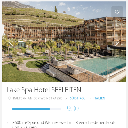
Lake Spa Hotel SEELEITEN
KALTERN AN DER WEINSTRASSE
>
SÜDTIROL
>
ITALIEN
9.
30
3600 m² Spa- und Wellnesswelt mit 3 verschiedenen Pools
und 7 Saunen