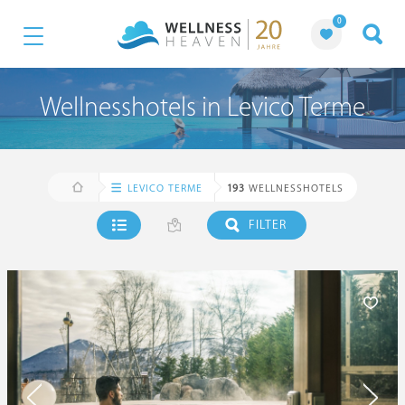
0
Wellnesshotels in Levico Terme
LEVICO TERME
193
WELLNESSHOTELS
FILTER