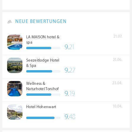
NEUE BEWERTUNGEN
21.07.
LA MAISON hotel &
spa
9.
21
21.06.
Seezeitlodge Hotel
& Spa
9.
27
23.04.
Wellness &
Naturhotel Tonihof
9.
19
****S
10.04.
Hotel Hohenwart
9.
48