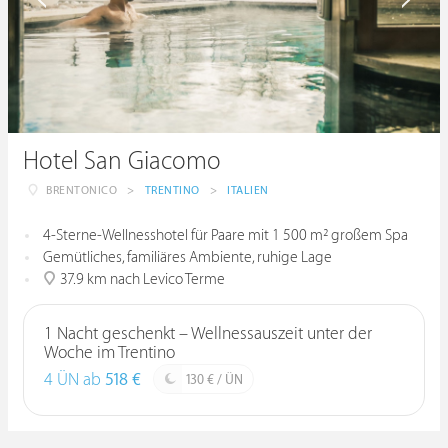
Hotel San Giacomo
BRENTONICO
>
TRENTINO
>
ITALIEN
4-Sterne-Wellnesshotel für Paare mit 1 500 m² großem Spa
Gemütliches, familiäres Ambiente, ruhige Lage
37.9 km nach Levico Terme
1 Nacht geschenkt – Wellnessauszeit unter der
Woche im Trentino
4 ÜN ab
518 €
130 € / ÜN