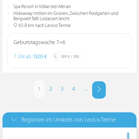
Spa Resort in Völlan bei Meran
Hideaway mitten im Grünen, Zwischen Poolgarten und
Bergwelt fällt Loslassen leicht.
65.8 km nach Levico Terme
Geburtstagswoche 7=6
7 ÜN ab
1320 €
189 € / ÜN
1
2
3
4
...
Regionen im Umkreis von Levico Terme