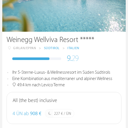
Weinegg Wellviva Resort *****
GIRLAN/EPPAN
>
SÜDTIROL
>
ITALIEN
9.
29
Ihr 5-Sterne-Luxus- & Wellnessresort im Süden Südtirols
Eine Kombination aus mediterraner und alpiner Wellness
49.4 km nach Levico Terme
All (the best) inclusive
4 ÜN ab
908 €
227 € / ÜN