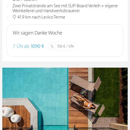
Zwei Privatstrände am See mit SUP-Board Verleih + eigene
Weinkellerei und Handwerksbrauerei
41.9 km nach Levico Terme
Wir sagen Danke Woche
7 ÜN ab
1090 €
156 € / ÜN