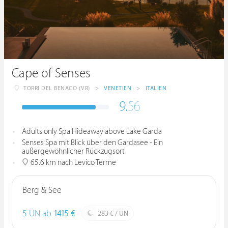
Cape of Senses
TORRI DEL BENACO (VR)
>
VENETIEN
>
ITALIEN
9.
56
Adults only Spa Hideaway above Lake Garda
Senses Spa mit Blick über den Gardasee - Ein
außergewöhnlicher Rückzugsort
65.6 km nach Levico Terme
Berg & See
5 ÜN ab
1415 €
283 € / ÜN