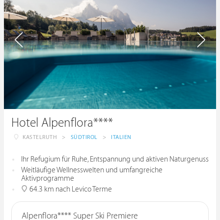
Hotel Alpenflora****
KASTELRUTH
>
SÜDTIROL
>
ITALIEN
Ihr Refugium für Ruhe, Entspannung und aktiven Naturgenuss
Weitläufige Wellnesswelten und umfangreiche
Aktivprogramme
64.3 km nach Levico Terme
Alpenflora**** Super Ski Premiere