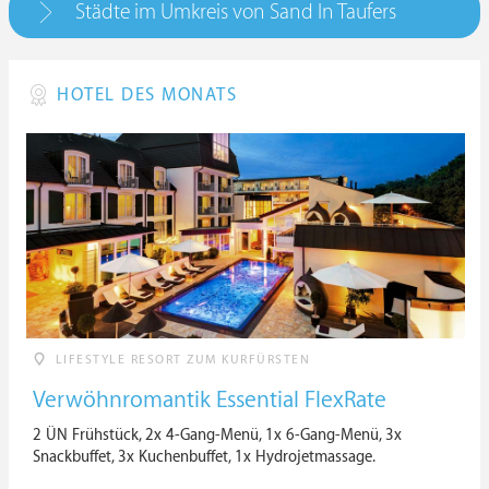
Städte im Umkreis von Sand In Taufers
HOTEL DES MONATS
LIFESTYLE RESORT ZUM KURFÜRSTEN
Verwöhnromantik Essential FlexRate
2 ÜN Frühstück, 2x 4-Gang-Menü, 1x 6-Gang-Menü, 3x
Snackbuffet, 3x Kuchenbuffet, 1x Hydrojetmassage.