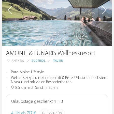
AMONTI & LUNARIS Wellnessresort
AHRNTAL
>
SÜDTIROL
>
ITALIEN
Pure. Alpine. Lifestyle.
Wellness & Spa direkt neben Lift & Piste! Urlaub auf höchstem
Niveau und mit vielen Besonderheiten.
8.5 km nach Sand In Taufers
Urlaubstage geschenkt 4 = 3
4 ÜN ab
717 €
179 € / ÜN