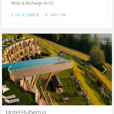
Relax & Recharge (6=5)
6 ÜN ab
2565 €
428 € / ÜN
Hotel Hubertus