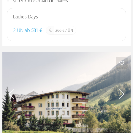
5.4 km nach Sand In Taufers
Ladies Days
2 ÜN ab
531 €
266 € / ÜN