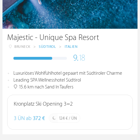
Majestic - Unique Spa Resort
BRUNECK
>
SÜDTIROL
>
ITALIEN
9.
18
Luxuriöses Wohlfühlhotel gepaart mit Südtiroler Charme
Leading SPA Wellnesshotel Südtirol
15.6 km nach Sand In Taufers
Kronplatz Ski Opening 3=2
3 ÜN ab
372 €
124 € / ÜN