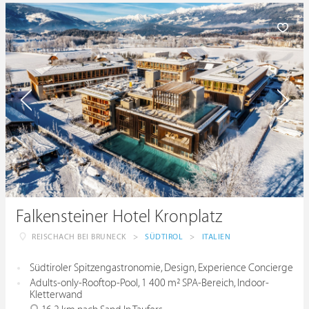
Falkensteiner Hotel Kronplatz
REISCHACH BEI BRUNECK
>
SÜDTIROL
>
ITALIEN
Südtiroler Spitzengastronomie, Design, Experience Concierge
Adults-only-Rooftop-Pool, 1 400 m² SPA-Bereich, Indoor-
Kletterwand