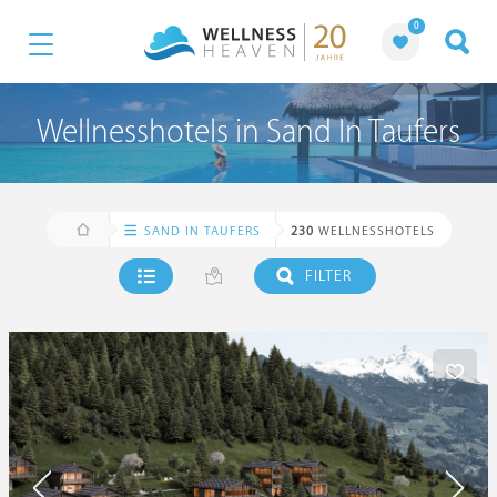
0
Wellnesshotels in Sand In Taufers
SAND IN TAUFERS
230
WELLNESSHOTELS
FILTER