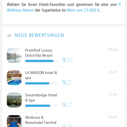
Wählen Sie Ihren Hotel-Favoriten und gewinnen Sie eine von
9
Wellness Reisen
der Superlative im
Wert von 23.000 €
.
NEUE BEWERTUNGEN
09.08.
Preidlhof Luxury
DolceVita Resort
9.
58
*****
21.07.
LA MAISON hotel &
spa
9.
21
21.06.
Seezeitlodge Hotel
& Spa
9.
27
23.04.
Wellness &
Naturhotel Tonihof