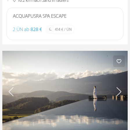
16.2 km nach Sand In Taufers
ACQUAPUSRA SPA ESCAPE
2 ÜN ab
828 €
414 € / ÜN