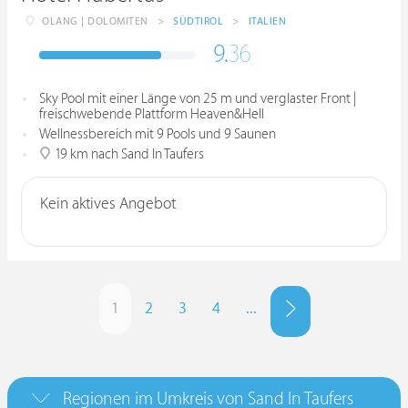
OLANG | DOLOMITEN
>
SÜDTIROL
>
ITALIEN
9.
36
Sky Pool mit einer Länge von 25 m und verglaster Front |
freischwebende Plattform Heaven&Hell
Wellnessbereich mit 9 Pools und 9 Saunen
19 km nach Sand In Taufers
Kein aktives Angebot
1
2
3
4
...
Regionen im Umkreis von Sand In Taufers