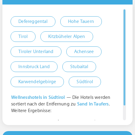
Defereggental
Hohe Tauern
Tirol
Kitzbüheler Alpen
Tiroler Unterland
Achensee
Innsbruck Land
Stubaital
Karwendelgebirge
Südtirol
Wellnesshotels in Südtirol
— Die Hotels werden
sortiert nach der Entfernung zu
Sand In Taufers
.
Weitere Ergebnisse:
39032 Sand in Taufers Bozen, Italien | Trentino-
Südtirol