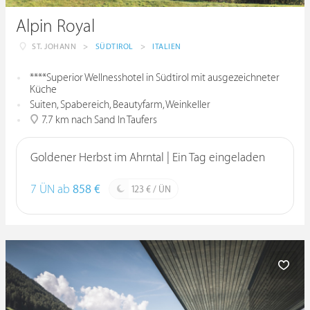
Alpin Royal
ST. JOHANN
>
SÜDTIROL
>
ITALIEN
****Superior Wellnesshotel in Südtirol mit ausgezeichneter
Küche
Suiten, Spabereich, Beautyfarm, Weinkeller
7.7 km nach Sand In Taufers
Goldener Herbst im Ahrntal | Ein Tag eingeladen
7 ÜN ab
858 €
123 € / ÜN