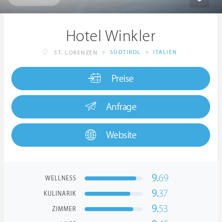
Hotel Winkler
>
SÜDTIROL
>
ITALIEN
ST. LORENZEN
Preise
Anfrage
Website
9.
69
WELLNESS
9.
37
KULINARIK
9.
53
ZIMMER