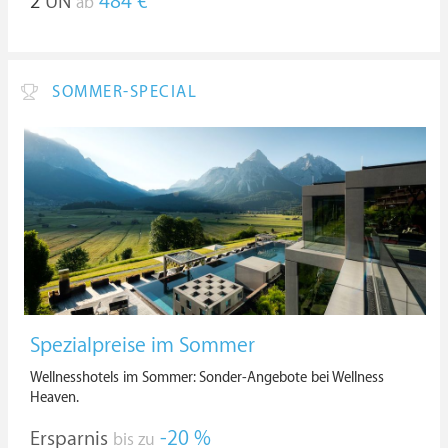
2
ÜN
484 €
ab
SOMMER-SPECIAL
Spezialpreise im Sommer
Wellnesshotels im Sommer: Sonder-Angebote bei Wellness
Heaven.
Ersparnis
-20 %
bis zu