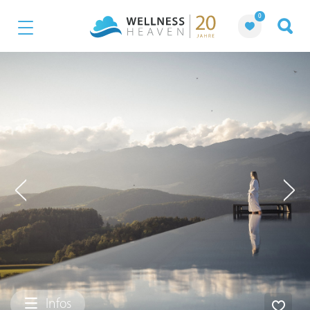
0
Infos