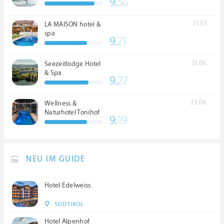
9.
58
*****
21.07.
LA MAISON hotel &
spa
9.
21
21.06.
Seezeitlodge Hotel
& Spa
9.
27
23.04.
Wellness &
Naturhotel Tonihof
9.
19
****S
NEU IM GUIDE
Hotel Edelweiss
SÜDTIROL
Hotel Alpenhof