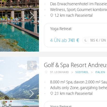
Das Erwachsenenhotel im Passeier
Wellness, Sport, Gourmet kombinie
1.2 km nach Passeiertal
Yoga Retreat
4 ÜN ab
741 €
185 € / ÜN
Golf & Spa Resort Andreu
ST. LEONHARD
>
SÜDTIROL
>
ITALIEN
8.000 m² Spa, davon 2.000 m² Sa
Adults only Zone, ganzjährig beh
2.1 km nach Passeiertal