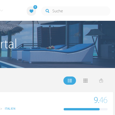
0
rtal
9.
46
>
ITALIEN