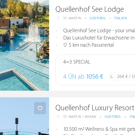
Quellenhof See Lodge
ST. MARTIN
>
SÜDTIROL
>
ITALIEN
Quellenhof See Lodge - your smal
Das Luxushotel für Erwachsene in
5 km nach Passeiertal
4=3 SPECIAL
4 ÜN ab
1056 €
264 € / 
Quellenhof Luxury Resort 
ST. MARTIN / MERAN
>
SÜDTIROL
>
ITA
10.500 m² Wellness & Spa mit ge