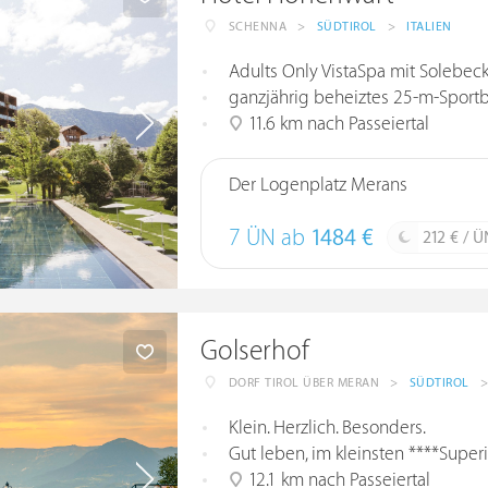
SCHENNA
>
SÜDTIROL
>
ITALIEN
Adults Only VistaSpa mit Solebe
ganzjährig beheiztes 25-m-Sportbec
11.6 km nach Passeiertal
Der Logenplatz Merans
7 ÜN ab
1484 €
212 € / Ü
Golserhof
DORF TIROL ÜBER MERAN
>
SÜDTIROL
Klein. Herzlich. Besonders.
Gut leben, im kleinsten ****Superi
12.1 km nach Passeiertal