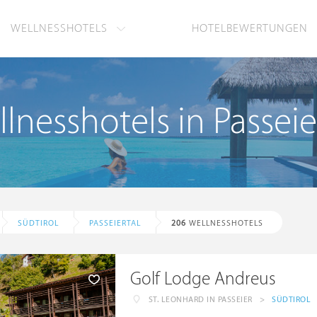
WELLNESSHOTELS
HOTELBEWERTUNGEN
lnesshotels in Passeie
SÜDTIROL
PASSEIERTAL
206
WELLNESSHOTELS
Golf Lodge Andreus
ST. LEONHARD IN PASSEIER
>
SÜDTIROL