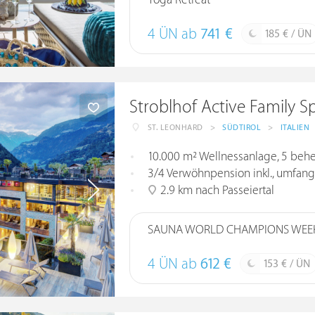
Yoga Retreat
4 ÜN ab
741 €
185 € / ÜN
Stroblhof Active Family S
ST. LEONHARD
>
SÜDTIROL
>
ITALIEN
10.000 m² Wellnessanlage, 5 behei
3/4 Verwöhnpension inkl., umfang
2.9 km nach Passeiertal
SAUNA WORLD CHAMPIONS WEE
4 ÜN ab
612 €
153 € / ÜN