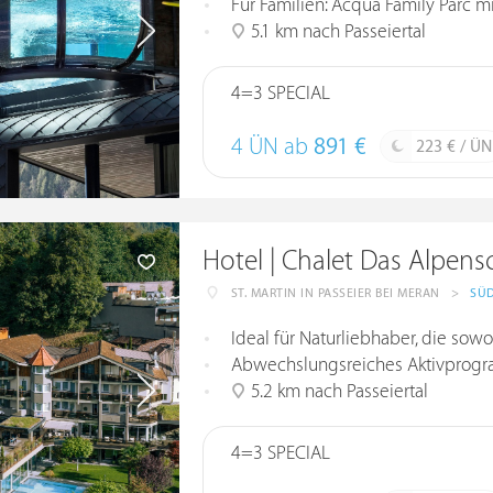
Für Familien: Acqua Family Parc mit
5.1 km nach Passeiertal
4=3 SPECIAL
4 ÜN ab
891 €
223 € / ÜN
Hotel | Chalet Das Alpens
ST. MARTIN IN PASSEIER BEI MERAN
>
SÜD
Ideal für Naturliebhaber, die so
Abwechslungsreiches Aktivprogr
5.2 km nach Passeiertal
4=3 SPECIAL