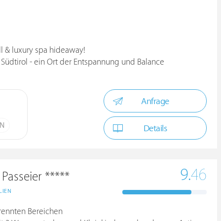
l & luxury spa hideaway!
 Südtirol - ein Ort der Entspannung und Balance
Anfrage
ÜN
Details
9.
46
Passeier *****
LIEN
trennten Bereichen