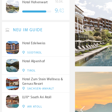
10.04.
Hotel Hohenwart
9.
48
NEU IM GUIDE
Hotel Edelweiss
SÜDTIROL
Hotel Alpenhof
TIROL
Hotel Zum Stein Wellness &
Genuss Resort
SACHSEN-ANHALT
LUX* South Ari Atoll
ARI ATOLL