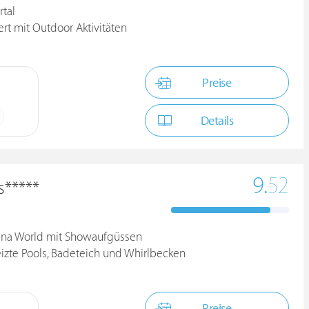
tal
rt mit Outdoor Aktivitäten
Preise
Details
9.
52
s*****
una World mit Showaufgüssen
eizte Pools, Badeteich und Whirlbecken
Preise