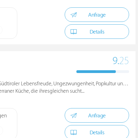
Anfrage
Details
9.
25
 Südtiroler Lebensfreude, Ungezwungenheit, Popkultur und Mode!
raner Küche, die ihresgleichen sucht...
Anfrage
gen
Details