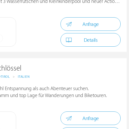
 3 Wasserrutschen und Kleinkinderpool und neuer Action Park
Anfrage
Details
chlössel
TIROL
>
ITALIEN
wohl Entspannung als auch Abenteuer suchen.
amm und top Lage für Wanderungen und Biketouren.
Anfrage