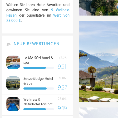
Wählen Sie Ihren Hotel-Favoriten und
gewinnen Sie eine von
9 Wellness
Reisen
der Superlative im
Wert von
23.000 €
.
NEUE BEWERTUNGEN
21.07.
LA MAISON hotel &
spa
9.
21
21.06.
Seezeitlodge Hotel
& Spa
9.
27
23.04.
Wellness &
Naturhotel Tonihof
9.
19
****S