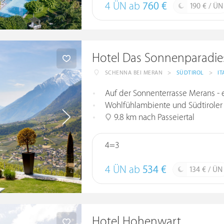
4 ÜN ab
760 €
190 € / ÜN
Hotel Das Sonnenparadie
SCHENNA BEI MERAN
>
SÜDTIROL
>
IT
Auf der Sonnenterrasse Merans - 
Wohlfühlambiente und Südtiroler
9.8 km nach Passeiertal
4=3
4 ÜN ab
534 €
134 € / ÜN
Hotel Hohenwart