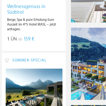
Wellnessgenuss in
Südtirol
Berge, Spa & pure Erholung Eure
Auszeit im 4*S Hotel MASL – jetzt
anfragen.
1
ÜN
159 €
ab
SOMMER-SPECIAL