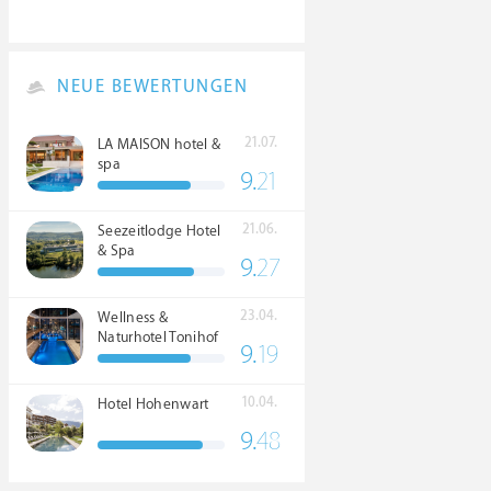
NEUE BEWERTUNGEN
21.07.
LA MAISON hotel &
spa
9.
21
21.06.
Seezeitlodge Hotel
& Spa
9.
27
23.04.
Wellness &
Naturhotel Tonihof
9.
19
****S
10.04.
Hotel Hohenwart
9.
48