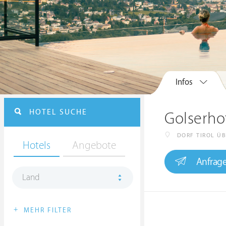
Infos
HOTEL SUCHE
Golserho
DORF TIROL Ü
Hotels
Angebote
Anfrag
Land
+
MEHR FILTER