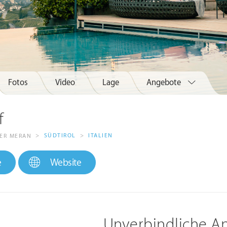
Fotos
Video
Lage
Angebote
f
>
SÜDTIROL
>
ITALIEN
BER MERAN
e
Website
Unverbindliche A