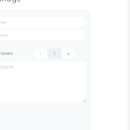
-
+
rsonen: