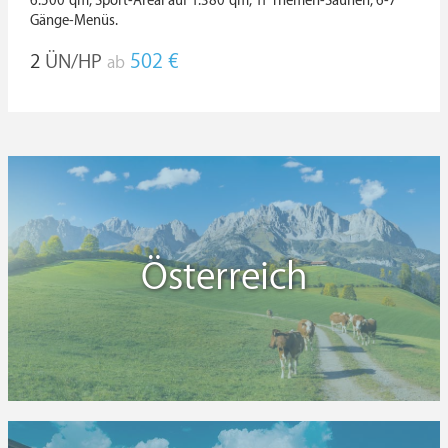
6.500 qm, Sport-Areal auf 1.380 qm, 11 Themen-Saunen, 6-7
Gänge-Menüs.
2
ÜN/HP
502 €
ab
Österreich