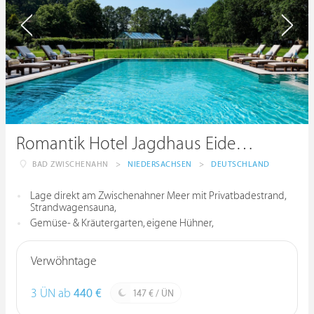
Romantik Hotel Jagdhaus Eiden am See
BAD ZWISCHENAHN
>
NIEDERSACHSEN
>
DEUTSCHLAND
Lage direkt am Zwischenahner Meer mit Privatbadestrand,
Strandwagensauna,
Gemüse- & Kräutergarten, eigene Hühner,
Verwöhntage
3 ÜN ab
440 €
147 € / ÜN