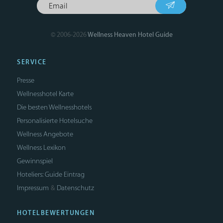
© 2006-2026
Wellness Heaven Hotel Guide
SERVICE
Presse
Wellnesshotel Karte
Die besten Wellnesshotels
Personalisierte Hotelsuche
Wellness Angebote
Wellness Lexikon
Gewinnspiel
Hoteliers: Guide Eintrag
Impressum
Datenschutz
&
HOTELBEWERTUNGEN