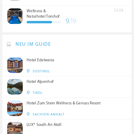
23.04.
Wellness &
Naturhotel Tonihof
9.
19
****S
NEU IM GUIDE
Hotel Edelweiss
SÜDTIROL
Hotel Alpenhof
TIROL
Hotel Zum Stein Wellness & Genuss Resort
SACHSEN-ANHALT
LUX* South Ari Atoll