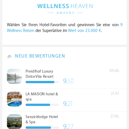
Wählen Sie Ihren Hotel-Favoriten und gewinnen Sie eine von
9
Wellness Reisen
der Superlative im
Wert von 23.000 €
.
NEUE BEWERTUNGEN
09.08.
Preidlhof Luxury
DolceVita Resort
9.
58
*****
21.07.
LA MAISON hotel &
spa
9.
21
21.06.
Seezeitlodge Hotel
& Spa
9.
27