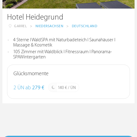
Hotel Heidegrund
GARREL
>
NIEDERSACHSEN
>
DEUTSCHLAND
4 Sterne I WaldSPA mit Naturbadeteich I Saunahäuser I
Massage & Kosmetik
105 Zimmer mit Waldblick I Fitnessraum I Panorama-
SPAWintergarten
Glücksmomente
2 ÜN ab
279 €
140 € / ÜN