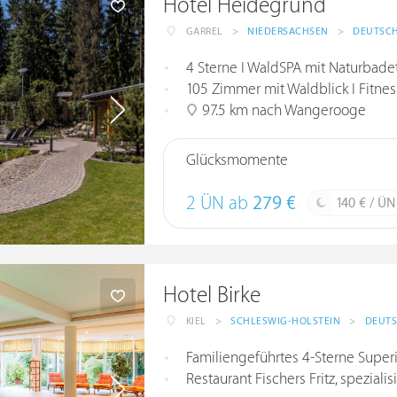
Hotel Heidegrund
GARREL
>
NIEDERSACHSEN
>
DEUTSC
4 Sterne I WaldSPA mit Naturbade
105 Zimmer mit Waldblick I Fitne
97.5 km nach Wangerooge
Glücksmomente
2 ÜN ab
279 €
140 € / ÜN
Hotel Birke
KIEL
>
SCHLESWIG-HOLSTEIN
>
DEUT
Familiengeführtes 4-Sterne Superi
Restaurant Fischers Fritz, speziali