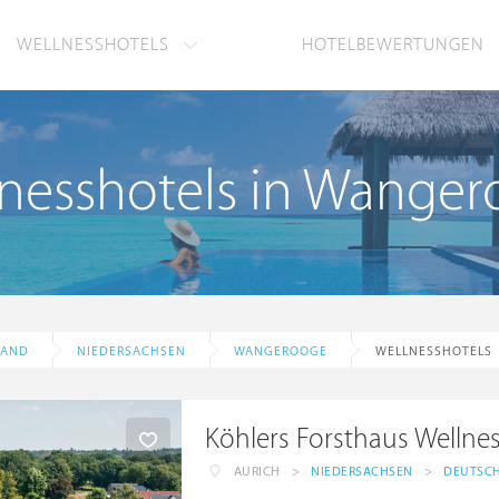
WELLNESSHOTELS
HOTELBEWERTUNGEN
nesshotels in Wange
LAND
NIEDERSACHSEN
WANGEROOGE
WELLNESSHOTELS
Köhlers Forsthaus Wellne
AURICH
>
NIEDERSACHSEN
>
DEUTSC