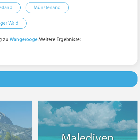
esland
Münsterland
ger Wald
ng zu
Wangerooge
. Weitere Ergebnisse:
Malediven