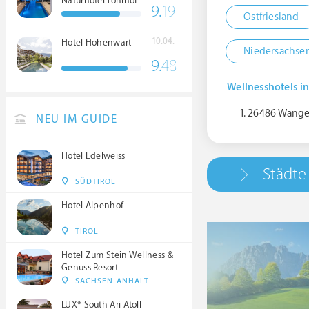
Naturhotel Tonihof
9.
19
****S
Ostfriesland
10.04.
Hotel Hohenwart
Niedersachse
9.
48
Wellnesshotels i
26486 Wange
NEU IM GUIDE
Hotel Edelweiss
Städte
SÜDTIROL
Hotel Alpenhof
TIROL
Hotel Zum Stein Wellness &
Genuss Resort
SACHSEN-ANHALT
LUX* South Ari Atoll