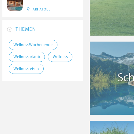
ARI ATOLL
THEMEN
Wellness Wochenende
Wellnessurlaub
Wellness
Wellnessreisen
Sc