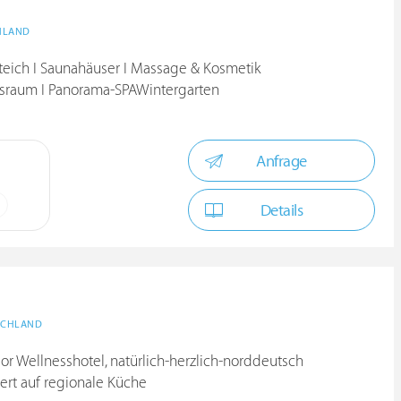
HLAND
teich I Saunahäuser I Massage & Kosmetik
ssraum I Panorama-SPAWintergarten
Anfrage
Details
SCHLAND
or Wellnesshotel, natürlich-herzlich-norddeutsch
siert auf regionale Küche