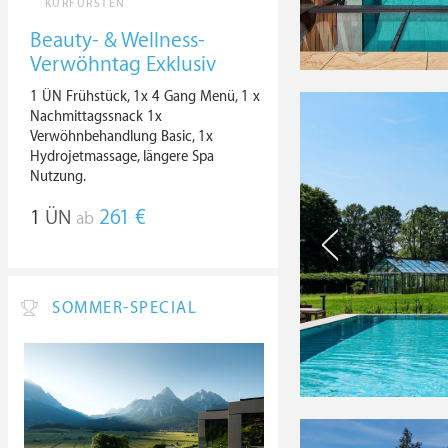
KURFÜRSTEN
Beauty- & Wellness-
Verwöhntag Exklusiv
1 ÜN Frühstück, 1x 4 Gang Menü, 1 x
Nachmittagssnack 1x
Verwöhnbehandlung Basic, 1x
Hydrojetmassage, längere Spa
Nutzung.
1
ÜN
261 €
ab
SOMMER-SPECIAL