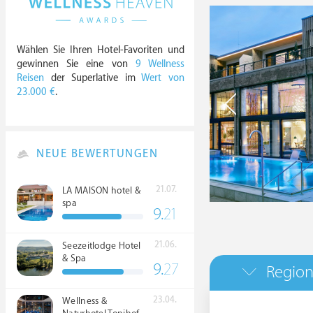
Wählen Sie Ihren Hotel-Favoriten und
gewinnen Sie eine von
9 Wellness
Reisen
der Superlative im
Wert von
23.000 €
.
NEUE BEWERTUNGEN
21.07.
LA MAISON hotel &
spa
9.
21
21.06.
Seezeitlodge Hotel
& Spa
9.
27
Region
23.04.
Wellness &