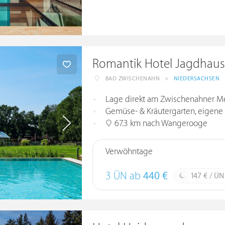
Romantik Hotel Jagdhaus
BAD ZWISCHENAHN
>
NIEDERSACHSEN
Lage direkt am Zwischenahner Me
Gemüse- & Kräutergarten, eigene
67.3 km nach Wangerooge
Verwöhntage
3 ÜN ab
440 €
147 € / ÜN