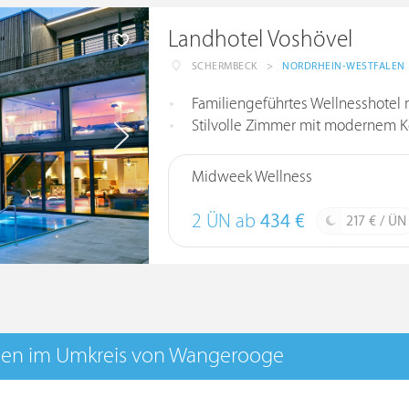
Landhotel Voshövel
SCHERMBECK
>
NORDRHEIN-WESTFALEN
Familiengeführtes Wellnesshotel 
Stilvolle Zimmer mit modernem 
Midweek Wellness
2 ÜN ab
434 €
217 € / ÜN
en im Umkreis von Wangerooge