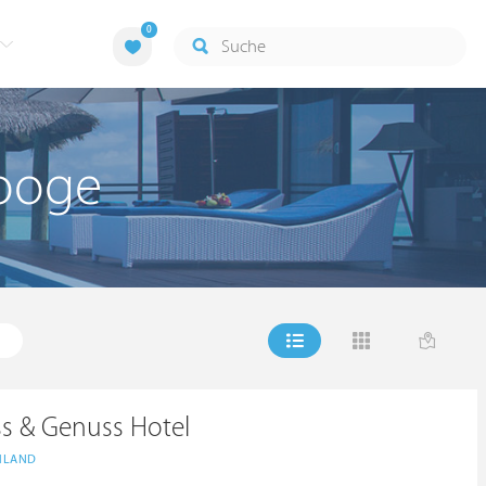
0
rooge
ss & Genuss Hotel
HLAND