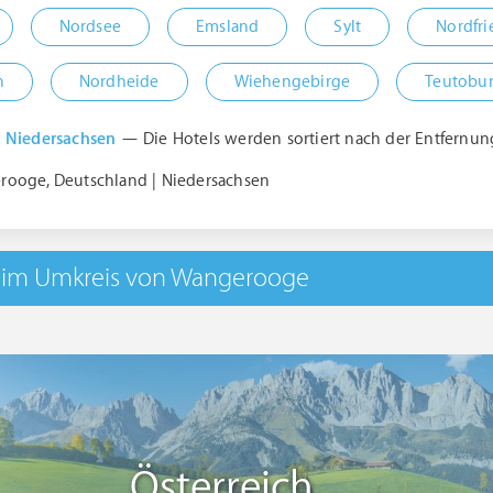
Nordsee
Emsland
Sylt
Nordfri
n
Nordheide
Wiehengebirge
Teutobur
n Niedersachsen
— Die Hotels werden sortiert nach der Entfernu
rooge, Deutschland | Niedersachsen
 im Umkreis von Wangerooge
Österreich